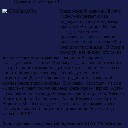
Создано: 21 декабря 2013
Красноярский хоккейный клуб
«Сокол» выражает слова
поддержки своему «старшему»
брату, ХК «Спартак». На наш
взгляд, недопустимо
прекращение существования
клуба с богатейшей историей и
крепкими традициями. В России,
пожалуй, нет никого, кто бы не
знал названия этой команды. Говоришь «Спартак»,
подразумеваешь - Россия! Сейчас, когда о любви к отечеству
говорят как-никогда много, уничтожить «Спартак» означает
лишить многих россиян веры в победу и чувство
патриотизма. Даже представить трудно, что с хоккейной
карты исчезнут красно-белые. Благодаря «Спартаку» у нас в
«Соколе» играют полюбившиеся красноярцам игроки: Артем
Пуголовкин, Александр Денежкин, Даниил Ердаков, Алексей
Волгин, Кирилл Гаврилычев, Антон Клементьев и Артем
Воронин. Мы очень надеемся, что ситуация разрешится в
положительную сторону и «Спартак» останется с нами, в
хоккее, в КХЛ!
Денис Луговик, генеральный директор СКГАУ ХК «Сокол»