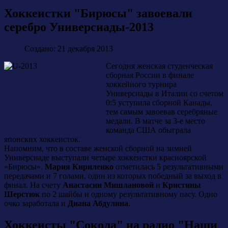
Хоккеистки "Бирюсы" завоевали
серебро Универсиады-2013
Создано: 21 декабря 2013
Сегодня женская студенческая
сборная России в финале
хоккейного турнира
Универсиады в Италии со счетом
0:5 уступила сборной Канады,
тем самым завоевав серебряные
медали. В матче за 3-е место
команда США обыграла
японских хоккеисток.
Напомним, что в составе женской сборной на зимней
Универсиаде выступали четыре хоккеистки красноярской
«Бирюсы».
Мария Кириленко
отметилась 5 результативными
передачами и 7 голами, один из которых победный за выход в
финал. На счету
Анастасии Мишлановой
и
Кристины
Шерстюк
по 2 шайбы и одному результативному пасу. Одно
очко заработала и
Диана Абдулина
.
Хоккеисты "Сокола" на радио "Наши