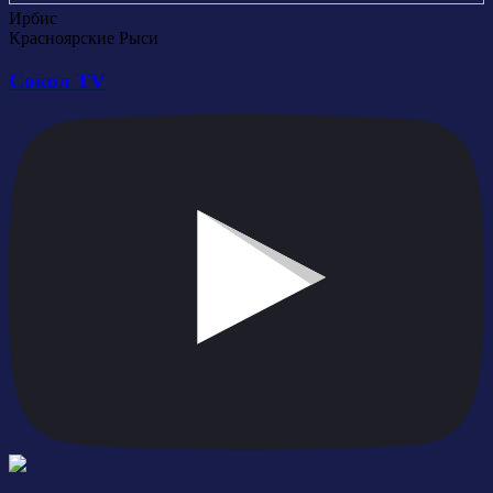
Ирбис
Красноярские Рыси
Сокол TV