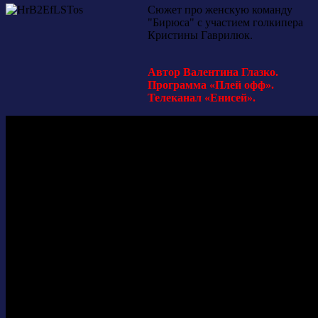
Сюжет про женскую команду
"Бирюса" с участием голкипера
Кристины Гаврилюк.
Автор Валентина Глазко.
Программа «Плей офф».
Телеканал «Енисей».