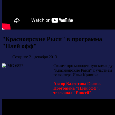
"Красноярские Рыси" в программа
"Плей офф"
Создано: 21 декабря 2013
Сюжет про молодежную команду
"Красноярские Рыси" с участием
голкипера Ильи Кривича.
Автор Валентина Глазко.
Программа "Плей офф",
телеканал "Енисей".