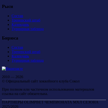
Рыси
Состав
Тренерский штаб
Календарь
Турнирная таблица
Бирюса
Состав
Тренерский штаб
Календарь
Турнирная таблица
2010 — 2026
© Официальный сайт хоккейного клуба Сокол
При полном или частичном использовании материалов
ссылка на сайт обязательна.
ПАРТНЕРЫ OLIMPBET ЧЕМПИОНАТА МХЛ СЕЗОНА
2025/2026