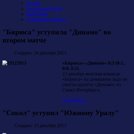
Состав
Тренерский штаб
Календарь
Турнирная таблица
"Бирюса" уступила "Динамо" во
втором матче
Создано: 24 декабря 2013
«Бирюса»-«Динамо» 0:3 (0:1,
0:0, 0:2)
23 декабря женская команда
«Бирюса» на домашнем льду не
смогла одолеть «Динамо» из
Санкт-Петербурга.
Подробнее...
"Сокол" уступил "Южному Уралу"
Создано: 23 декабря 2013