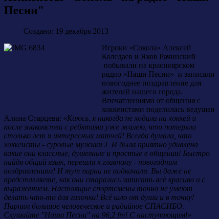
Песни"
Создано: 19 декабря 2013
Игроки «Сокола» Алексей
Коледаев и Яков Рачинский
побывали на красноярском
радио «Наши Песни» и записали
новогоднее поздравление для
жителей нашего города.
Впечатлениями от общения с
хоккеистами поделилась ведущая
Алина Старцева: «
Каюсь, я никогда не ходила на хоккей и
после знакомства с ребятами уже жалею, что потеряла
столько лет и интересных матчей! Всегда думала, что
хоккеисты - суровые мужики
J
И была приятно удивлена
какие они классные, душевные и простые в общении! Быстро
найдя общий язык, перешли к главному - новогодним
поздравлениям! И тут парни не подкачали. Вы даже не
представляете, как они старались записать всё красиво и с
выражением. Настоящие спортсмены точно не умеют
делать что-то для галочки! Всё шло от души и в точку!
Парням большое человеческое и радийное СПАСИБО.
Слушайте "Наши Песни" на 96,2 fm! С наступающим
!»