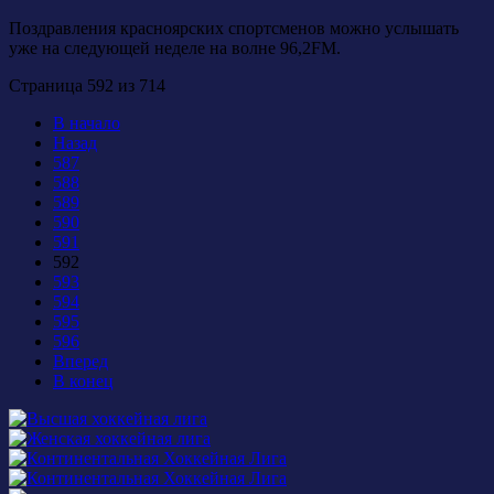
Поздравления красноярских спортсменов можно услышать
уже на следующей неделе на волне 96,2
FM
.
Страница 592 из 714
В начало
Назад
587
588
589
590
591
592
593
594
595
596
Вперед
В конец