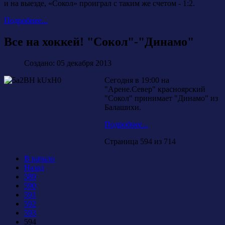
и на выезде, «Сокол» проиграл с таким же счетом - 1:2.
Подробнее...
Все на хоккей! "Сокол"-"Динамо"
Создано: 05 декабря 2013
Сегодня в 19:00 на
"Арене.Север" красноярский
"Сокол" принимает "Динамо" из
Балашихи.
Подробнее...
Страница 594 из 714
В начало
Назад
589
590
591
592
593
594