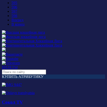
595
596
597
598
Вперед
В конец
БИЛЕТЫ
КУПИТЬ АТРИБУТИКУ
Сокол TV