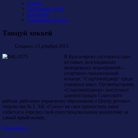
Состав
Тренерский штаб
Календарь
Турнирная таблица
Танцуй хоккей
Создано: 13 декабря 2013
В Красноярске состоялось одно
из самых долгожданных
молодежных мероприятий—
спортивно-танцевальный
конкурс "Стартинейджер" среди
учащихся школ. Организаторами
«Стартинейджера» выступают
администрация Советского
района, районное управление образования и Центр детского
творчества № 1. ХК «Сокол» не смог пропустить такое
событие и учредил свой приз танцевальному коллективу за
самый яркий номер.
Подробнее...