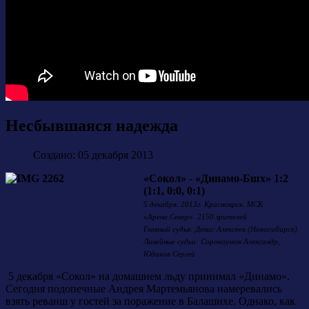
Несбывшаяся надежда
Создано: 05 декабря 2013
«Сокол» - «Динамо-Бшх» 1:2
(1:1, 0:0, 0:1)
5 декабря. 2013г. Красноярск. МСК
«Арена.Север». 2150 зрителей
Главный судья: Денис Алексеев (Новосибирск).
Линейные судьи: Сорокоумов Александр,
Юдаков Сергей
5 декабря «Сокол» на домашнем льду принимал «Динамо».
Сегодня подопечные Андрея Мартемьянова намеревались
взять реванш у гостей за поражение в Балашихе. Однако, как