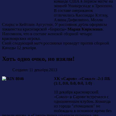
команде США в первом матче на
зимней Универсиаде в Трентино.
В составе американок
отличились Кассондра Кэтлоу,
Алиша Дифилиппо, Молли
Спаркс и Кейтлин Аугустин. У россиянок дубль оформила
хоккеистка красноярской «Бирюсы»
Мария Кириленко
.
Напомним, что в составе женской сборной четыре
красноярских игрока.
Свой следующий матч россиянки проведут против сборной
Канады 12 декабря.
Хоть одно очко, но взяли!
Создано: 11 декабря 2013
ХК «Саров» -«Сокол» -2:1 ПБ
(1:1, 0:0, 0:0, 0:0, 1:0)
10 декабря красноярский
«Сокол» в Сарове встречался с
одноименным клубом. Команда
из города "атомщиков" не
побеждала в основное время без
недели месяц, а «Сокол» перед отъездом потерпел два