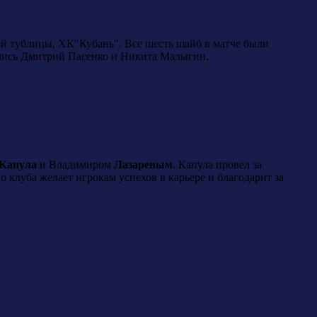
ой тублицы, ХК"Кубань". Все шесть шайб в матче были
чились Дмитрий Пасенко и Никита Малыгин.
Капула
и Владимиром
Лазаревым
. Капула провел за
 клуба желает игрокам успехов в карьере и благодарит за