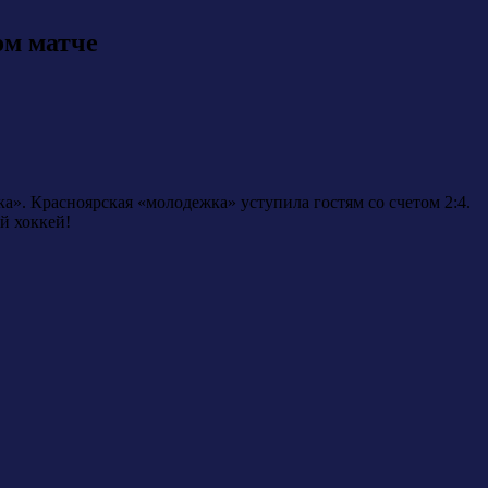
ом матче
». Красноярская «молодежка» уступила гостям со счетом 2:4.
й хоккей!