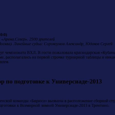
0:0)
К «Арена.Север». 2500 зрителей
Москва). Линейные судьи: Сорокоумов Александр, Юдаков Сергей
руг чемпионата ВХЛ. В гости пожаловала краснодарская «Кубань
е, располагались на первой строчке турнирной таблицы и никак
ншем.
р по подготовке к Универсиаде-2013
женской команды «Бирюса» вызваны в расположение сборной сту
одготовки к Всемирной зимней Универсиаде-2013 в Трентино.