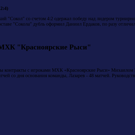
2:4)
кий "Сокол" со счетом 4:2 одержал победу над лидером турнирн
составе "Сокола" дубль оформил Даниил Ердаков, по разу отли
 МХК "Красноярские Рыси"
ты контракты с игроками МХК «Красноярские Рыси» Михаилом
чей со дня основания команды, Лазарев - 48 матчей. Руководство