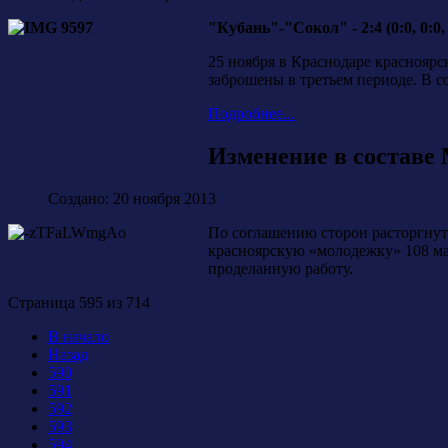
"Кубань"-"Сокол" - 2:4 (0:0, 0:0, 
25 ноября в Краснодаре красноярс
заброшены в третьем периоде. В 
Подробнее...
Изменение в составе
Создано: 20 ноября 2013
По соглашению сторон расторгну
красноярскую «молодежку» 108 мат
проделанную работу.
Страница 595 из 714
В начало
Назад
590
591
592
593
594