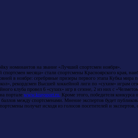
ойку номинантов на звание «Лучший спортсмен ноября».
 спортсмен месяца» стали спортсмены Красноярского края, на
овней в ноябре: серебряные призеры первого этапа Кубка мира 
окол», рекордсмен Высшей хоккейной лиги по «сухим» играм се
ного клуба провел 6 «сухих» игр в сезоне, 2 из них с «Челметом»
 на портале
www.kraysport.ru.
Кроме этого, победителя конкурса о
6 баллов между спортсменами. Мнение экспертов будет публиков
портсмены получат исходя из голосов посетителей и экспертов, 