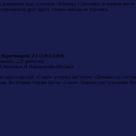
а домашнем льду уступили «Юниору-Спутнику» в первом матче со
зможности друг друга, словно никуда не торопясь.
Красноярск) 2:1 (1:0;1:1;0:0)
ашиха». 225 зрителей.
А.Матюхов,Я.Париков(оба-Москва).
хе красноярский «Сокол» уступил местному «Динамо» со счетом 
ев. Во втором отрезке матча «Сокол» сравнял счет усилиями Ни