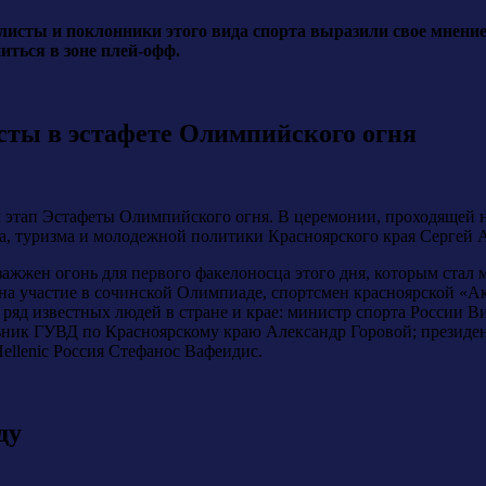
исты и поклонники этого вида спорта выразили свое мнение 
иться в зоне плей-офф.
сты в эстафете Олимпийского огня
л этап Эстафеты Олимпийского огня. В церемонии, проходящей н
а, туризма и молодежной политики Красноярского края Сергей А
ажжен огонь для первого факелоносца этого дня, которым стал 
на участие в сочинской Олимпиаде, спортсмен красноярской «А
ряд известных людей в стране и крае: министр спорта России 
ьник ГУВД по Красноярскому краю Александр Горовой; президе
ellenic Россия Стефанос Вафеидис.
ду