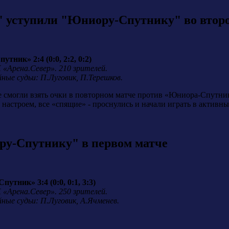
 уступили "Юниору-Спутнику" во втор
ник» 2:4 (0:0, 2:2, 0:2)
 «Арена.Север». 210 зрителей.
йные судьи: П.Луговик, П.Терешков.
 смогли взять очки в повторном матче против «Юниора-Спутника
астроем, все «спящие» - проснулись и начали играть в активны
ру-Спутнику" в первом матче
тник» 3:4 (0:0, 0:1, 3:3)
 «Арена.Север». 250 зрителей.
йные судьи: П.Луговик, А.Ячменев.