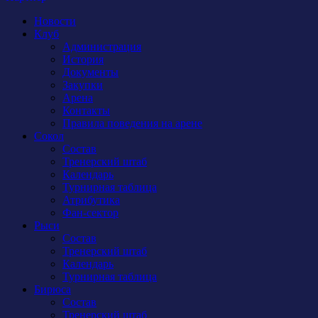
Новости
Клуб
Администрация
История
Документы
Закупки
Арена
Контакты
Правила поведения на арене
Сокол
Состав
Тренерский штаб
Календарь
Турнирная таблица
Атрибутика
Фан-сектор
Рыси
Состав
Тренерский штаб
Календарь
Турнирная таблица
Бирюса
Состав
Тренерский штаб