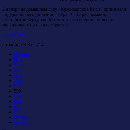
2 ноября на домашнем льду «Красноярские Рыси» принимали
лидеров нашего дивизиона «Урал-Сибирь», команду
«Алтайские Беркуты». Матчи с этим соперником всегда
зашкаливают по накалу страстей.
Подробнее...
Страница 598 из 714
В начало
Назад
593
594
595
596
597
598
599
600
601
602
Вперед
В конец