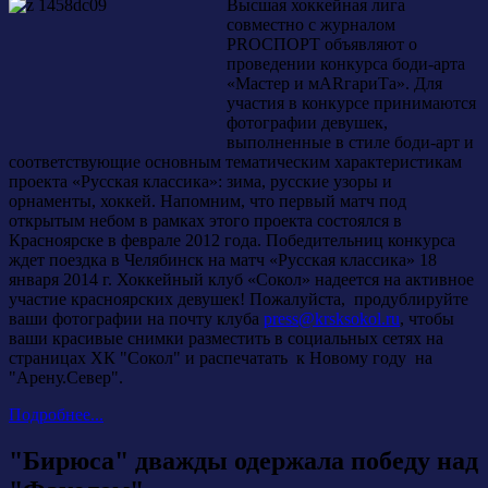
Высшая хоккейная лига
совместно с журналом
PROСПОРТ объявляют о
проведении конкурса боди-арта
«Мастер и мARгариTа». Для
участия в конкурсе принимаются
фотографии девушек,
выполненные в стиле боди-арт и
соответствующие основным тематическим характеристикам
проекта «Русская классика»: зима, русские узоры и
орнаменты, хоккей. Напомним, что первый матч под
открытым небом в рамках этого проекта состоялся в
Красноярске в феврале 2012 года. Победительниц конкурса
ждет поездка в Челябинск на матч «Русская классика» 18
января 2014 г. Хоккейный клуб «Сокол» надеется на активное
участие красноярских девушек! Пожалуйста, продублируйте
ваши фотографии на почту клуба
press@krsksokol.ru
, чтобы
ваши красивые снимки разместить в социальных сетях на
страницах ХК "Сокол" и распечатать к Новому году на
"Арену.Север".
Подробнее...
"Бирюса" дважды одержала победу над