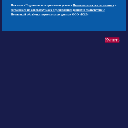
Нажимая «Подписаться» я принимаю условия
Пользовательского соглашения
и
соглашаюсь на обработку моих персональных данных в соответствии с
Политикой обработки персональных данных ООО «КХЛ»
Купить