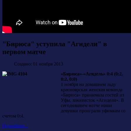
"Бирюса" уступила "Агидели" в
первом матче
Создано: 01 ноября 2013
«Бирюса»-«Агидель» 0:4 (0:2,
0:2, 0:0)
1 ноября на домашнем льду
красноярская женская команда
«Бирюса» принимала гостей из
Уфы, хоккеисток «Агидели». В
сегодняшнем матче наши
девушки проиграли уфимкам со
счетом 0:4.
Подробнее...