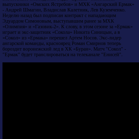
выпускники «Омских Ястребов» и МХК «Ангарский Ермак»
- Андрей Шмагин, Владислав Калетник, Лев Куземченко.
Неделю назад был подписан контракт с нападающим
Эдуардом Симоновым, выступавшим ранее за МХК
«Олимпия» и «Газовик-2». К слову, в этом сезоне за «Ермак»
играет и экс-защитник «Сокола» Никита Синицын, а в
«Сокол» из «Ермака» перешел Артем Носов. Экс-лидер
ангарской команды, красноярец Роман Смирнов теперь
бороздит воронежский лед в ХК «Буран». Матч "Сокол" -
"Ермак" будет транслироваться на телеканале "Енисей".