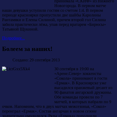
принимала «СКИФ» из Нижнего
Новогорода. В первом матче
наши девушки уступили гостям со счетом 1:4. В первом
периоде красноярки пропустили две шайбы Каролины
Рантамяки и Елены Силиной, причем второй гол Силина
забила практически лёжа, упав перед вратарем «Бирюсы»
Татьяной Щукиной.
Подробнее...
Болеем за наших!
Создано: 29 сентября 2013
30 сентября в 19:00 на
«Арене.Север» хоккеисты
«Сокола» принимают в гости
«Ермак». В Красноярске уже
высадился оранжевый десант из
90 фанатов ангарской дружины.
Обе команды провели по 7
матчей, в которых набрали по 9
очков. Напомним, что в двух матчах межсезонья, «Сокол»
переиграл «Ермак». Состав ангарчан в новом сезоне
значительно омолодился. Ряды «Ермака» пополнили