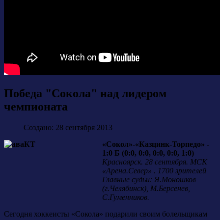
Победа "Сокола" над лидером
чемпионата
Создано: 28 сентября 2013
«Сокол»-«Казцинк-Торпедо» -
1:0 Б (0:0, 0:0, 0:0, 0:0, 1:0)
Красноярск. 28 сентября. МСК
«Арена.Север» . 1700 зрителей
Главные судьи: Я.Моношков
(г.Челябинск), М.Берсенев,
С.Гуменников.
Сегодня хоккеисты «Сокола» подарили своим болельщикам