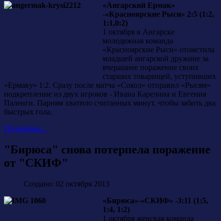
«Ангарский Ермак»
-«Красноярские Рыси» 2:5 (1:2,
1:1,0:2)
1 октября в Ангарске
молодежная команда
«Красноярские Рыси» отомстила
младшей ангарской дружине за
вчерашнее поражение своих
старших товарищей, уступивших
«Ермаку» 1:2. Сразу после матча «Сокол» отправил «Рысям»
подкрепление из двух игроков - Ивана Карелина и Евгения
Паленги. Парням хватило считанных минут, чтобы забить два
быстрых гола.
Подробнее...
"Бирюса" снова потерпела поражение
от "СКИФ"
Создано: 02 октября 2013
«Бирюса»-«СКИФ» -3:11 (1:5,
1:4, 1:2)
1 октября женская команда