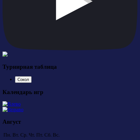
Турнирная таблица
Сокол
Календарь игр
Август
Пн.
Вт.
Ср.
Чт.
Пт.
Сб.
Вс.