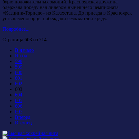
бурю положительных эмоций. Красноярская дружина
одержала победу над лидером нынешнего чемпионата
«Казцинк-Торпедо» из Казахстана. До приезда в Красноярск
усть-каменогорцы побеждали семь матчей кряду.
Подробнее...
Страница 603 из 714
В начало
Назад
598
599
600
601
602
603
604
605
606
607
Вперед
В конец