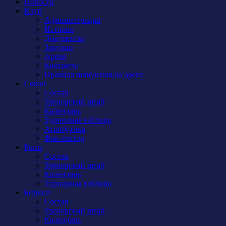
Новости
Клуб
Администрация
История
Документы
Закупки
Арена
Контакты
Правила поведения на арене
Сокол
Состав
Тренерский штаб
Календарь
Турнирная таблица
Атрибутика
Фан-сектор
Рыси
Состав
Тренерский штаб
Календарь
Турнирная таблица
Бирюса
Состав
Тренерский штаб
Календарь