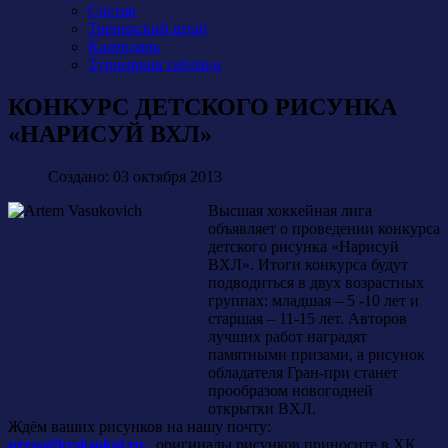
Состав
Тренерский штаб
Календарь
Турнирная таблица
КОНКУРС ДЕТСКОГО РИСУНКА
«НАРИСУЙ ВХЛ»
Создано: 03 октября 2013
Высшая хоккейная лига
объявляет о проведении конкурса
детского рисунка «Нарисуй
ВХЛ». Итоги конкурса будут
подводиться в двух возрастных
группах: младшая – 5 -10 лет и
старшая – 11-15 лет. Авторов
лучших работ наградят
памятными призами, а рисунок
обладателя Гран-при станет
прообразом новогодней
открытки ВХЛ.
Ждём ваших рисунков на нашу почту:
press@krsksokol.ru
,
оригиналы рисунков приносите в ХК