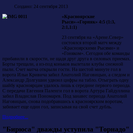
Создано: 24 сентября 2013
«Красноярские
Рыси»-«Горняк» 4:5 (1:3,
2:1,1:1)
23 сентября на «Арене.Север»
состоялся второй матч между
«Красноярскими Рысями» и
«Гоняком». Сегодня обе команды
прибавили в скорости, не щадя друг друга в силовых приемах.
Борты трещали, а из-под коньков вылетали клубы снежной
пыли. Счет матча открыли гости. На шестой минуте гол в
ворота Ильи Кривича забил Анатолий Наговицын, а следом и
Александр Долгушин удвоил цифры на табло. Отыграть одну
шайбу красноярцам удалось лишь к середине первого периода.
С передачи Евгения Паленги гол в ворота Артура Гайдуллина
забил Владислав Пономарев. Под занавес периода Анатолий
Наговицын, снова подобравшись к красноярским воротам,
забивает еще один гол, записывая на свой счет дубль.
Подробнее...
"Бирюса" дважды уступила "Торнадо"