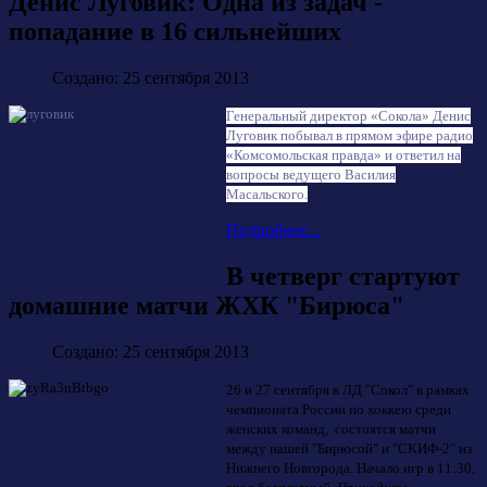
Денис Луговик: Одна из задач -
попадание в 16 сильнейших
Создано: 25 сентября 2013
Генеральный директор «Сокола» Денис
Луговик побывал в прямом эфире радио
«Комсомольская правда» и ответил на
вопросы ведущего Василия
Масальского.
Подробнее...
В четверг стартуют
домашние матчи ЖХК "Бирюса"
Создано: 25 сентября 2013
26 и 27 сентября в ЛД "Сокол" в рамках
чемпионата России по хоккею среди
женских команд, состоятся матчи
между нашей "Бирюсой" и "СКИФ-2" из
Нижнего Новгорода. Начало игр в 11:30,