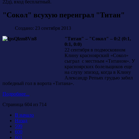
22д), вход бесплатный.
"Сокол" всухую переиграл "Титан"
Создано: 23 сентября 2013
"Титан" – "Сокол" – 0:2 (0:1,
0:1, 0:0)
22 сентября в подмосковном
Клину красноярский «Сокол»
сыграл с местным «Титаном». У
красноярских болельщиков еще
на слуху эпизод, когда в Клину
Александр Репьях грудью забил
победный гол в ворота «Титана».
Подробнее...
Страница 604 из 714
В начало
Назад
599
600
601