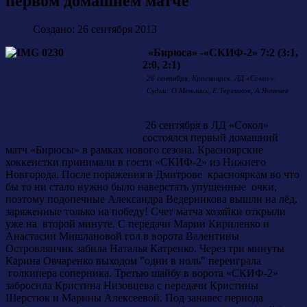
первом домашнем матче
Создано: 26 сентября 2013
«Бирюса» -«СКИФ-2» 7:2 (3:1,
2:0, 2:1)
26 сентября. Красноярск. ЛД «Сокол».
Судьи: О.Меньших, Е.Терешков, А.Ячменев
26 сентября в ЛД «Сокол»
состоялся первый домашний
матч «Бирюсы» в рамках нового сезона. Красноярские
хоккеистки принимали в гости «СКИФ-2» из Нижнего
Новгорода. После поражения в Дмитрове краснояркам во что
бы то ни стало нужно было наверстать упущенные очки,
поэтому подопечные Александра Ведерникова вышли на лёд,
заряженные только на победу! Счет матча хозяйки открыли
уже на второй минуте. С передачи Марии Кириленко и
Анастасии Мишлановой гол в ворота Валентины
Островлянчик забила Наталья Катренко. Через три минуты
Карина Овчаренко выходом "один в ноль" переиграла
голкипера соперника. Третью шайбу в ворота «СКИФ-2»
забросила Кристина Низовцева с передачи Кристины
Шерстюк и Марины Алексеевой. Под занавес периода