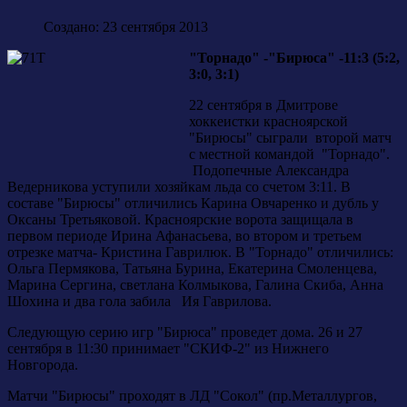
Создано: 23 сентября 2013
"Торнадо" -"Бирюса" -11:3 (5:2,
3:0, 3:1)
22 сентября в Дмитрове
хоккеистки красноярской
"Бирюсы" сыграли второй матч
с местной командой "Торнадо".
Подопечные Александра
Ведерникова уступили хозяйкам льда со счетом 3:11. В
составе "Бирюсы" отличились Карина Овчаренко и дубль у
Оксаны Третьяковой. Красноярские ворота защищала в
первом периоде Ирина Афанасьева, во втором и третьем
отрезке матча- Кристина Гаврилюк. В "Торнадо" отличились:
Ольга Пермякова, Татьяна Бурина, Екатерина Смоленцева,
Марина Сергина, светлана Колмыкова, Галина Скиба, Анна
Шохина и два гола забила Ия Гаврилова.
Следующую серию игр "Бирюса" проведет дома. 26 и 27
сентября в 11:30 принимает "СКИФ-2" из Нижнего
Новгорода.
Матчи "Бирюсы" проходят в ЛД "Сокол" (пр.Металлургов,