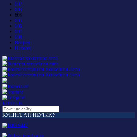
602
603
604
605
606
607
608
Вперед
В конец
БИЛЕТЫ
КУПИТЬ АТРИБУТИКУ