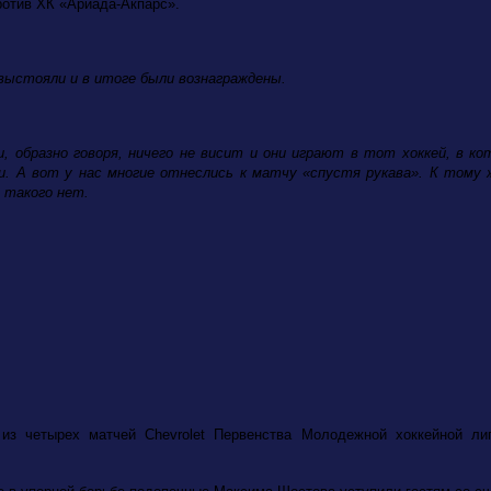
ротив ХК «Ариада-Акпарс».
выстояли и в итоге были вознаграждены.
и, образно говоря, ничего не висит и они играют в тот хоккей, в 
и. А вот у нас многие отнеслись к матчу «спустя рукава». К тому
 такого нет.
 из четырех матчей
Chevrolet
Первенства Молодежной хоккейной ли