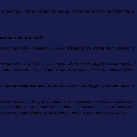
классики» - наше общее решение. Сначала идея была озвучена и
Континентальной лиги?
овом стадионе
«Зенита» в Санкт-Петербурге, когда тот введут в
лютно все - и в КХЛ, и в «вышке» ждут, каким выйдет у нас первый
что мы справимся и грядущий матч «Сокола» с «Локомотивом» будет
т североамериканцев. В связи с этим чем будет уникален матч в
и новаторской. Не буду отрицать, что многое в матчах за океаном и
ые придут на красноярский стадион. К сожалению, у нас пока нет
я каждого пришедшего 17 февраля устроить настоящий праздник.