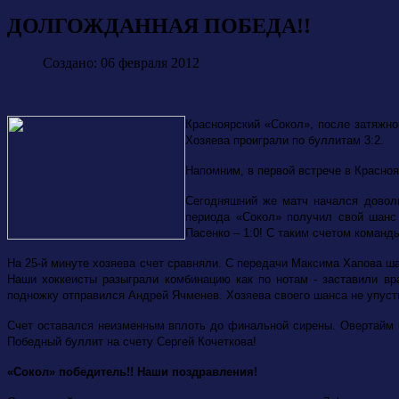
ДОЛГОЖДАННАЯ ПОБЕДА!!
Создано: 06 февраля 2012
Красноярский «Сокол», после затяжно
Хозяева проиграли по буллитам 3:2.
Напомним, в первой встрече в Красноя
Сегодняшний же матч начался доволь
периода «Сокол» получил свой шанс 
Пасенко – 1:0! С таким счетом команд
На 25-й минуте хозяева счет сравняли. С передачи Максима Хапова ша
Наши хоккеисты разыграли комбинацию как по нотам - заставили вр
подножку отправился Андрей Ячменев. Хозяева своего шанса не упусти
Счет оставался неизменным вплоть до финальной сирены. Овертайм 
Победный буллит на счету Сергей Кочеткова!
«Сокол» победитель!! Наши поздравления!