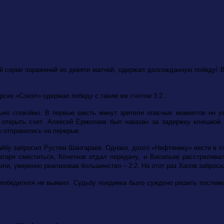
й серии поражений из девяти матчей, одержал долгожданную победу! В
рске «Сокол» одержал победу с таким же счетом 3:2.
но спокойно. В первые шесть минут зрители опасных моментов не ув
открыть счет. Алексей Ермолаев был наказан за задержку клюшкой.
ы отправились на перерыв.
йбу забросил Рустем Шангараев. Однако, долго «Нефтянику» вести в сч
атаря сместиться, Кочетков отдал передачу, и Васильев расстреливал
ли, уверенно реализовав большинство – 2:2. На этот раз Хапов заброс
победителя не выявил. Судьбу поединка было суждено решить послема