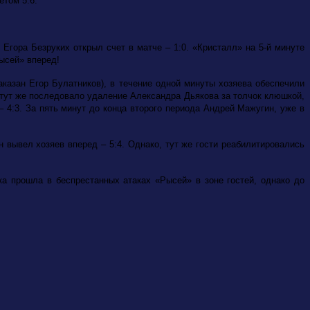
етом 5:6.
Егора Безруких открыл счет в матче – 1:0. «Кристалл» на 5-й минуте
ысей» вперед!
казан Егор Булатников), в течение одной минуты хозяева обеспечили
 тут же последовало удаление Александра Дьякова за толчок клюшкой,
 4:3. За пять минут до конца второго периода Андрей Мажугин, уже в
 вывел хозяев вперед – 5:4. Однако, тут же гости реабилитировались
а прошла в беспрестанных атаках «Рысей» в зоне гостей, однако до