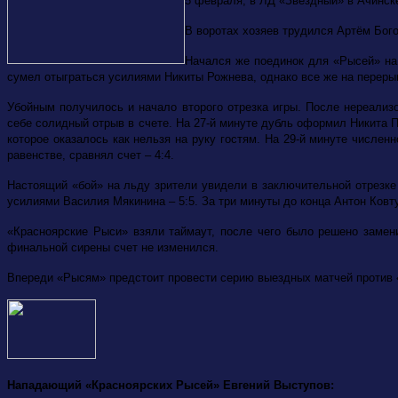
5 февраля, в ЛД «Звездный» в Ачинск
В воротах хозяев трудился Артём Бого
Начался же поединок для «Рысей» на 
сумел отыграться усилиями Никиты Рожнева, однако все же на переры
Убойным получилось и начало второго отрезка игры. После нереализ
себе солидный отрыв в счете. На 27-й минуте дубль оформил Никита 
которое оказалось как нельзя на руку гостям. На 29-й минуте числе
равенстве, сравнял счет – 4:4.
Настоящий «бой» на льду зрители увидели в заключительной отрезке 
усилиями Василия Мякинина – 5:5. За три минуты до конца Антон Ковту
«Красноярские Рыси» взяли таймаут, после чего было решено замен
финальной сирены счет не изменился.
Впереди «Рысям» предстоит провести серию выездных матчей против «
Нападающий «Красноярских Рысей» Евгений Выступов: