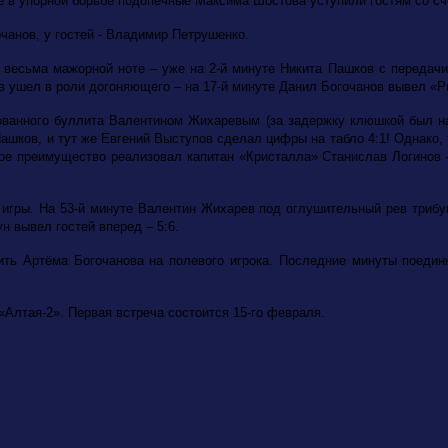
е в упорной борьбе подопечные Максима Шостова уступили гостям со сч
чанов, у гостей - Владимир Петрушенко.
весьма мажорной ноте – уже на 2-й минуте Никита Пашков с передачи 
в ушел в роли догоняющего – на 17-й минуте Данил Богочанов вывел «Р
ованного буллита Валентином Жихаревым (за задержку клюшкой был на
Пашков, и тут же Евгений Выступов сделал цифры на табло 4:1! Однако,
нное преимущество реализовал капитан «Кристалла» Станислав Логинов –
игры. На 53-й минуте Валентин Жихарев под оглушительный рев трибун
н вывел гостей вперед – 5:6.
ить Артёма Богочанова на полевого игрока. Последние минуты поединк
Алтая-2». Первая встреча состоится 15-го февраля.