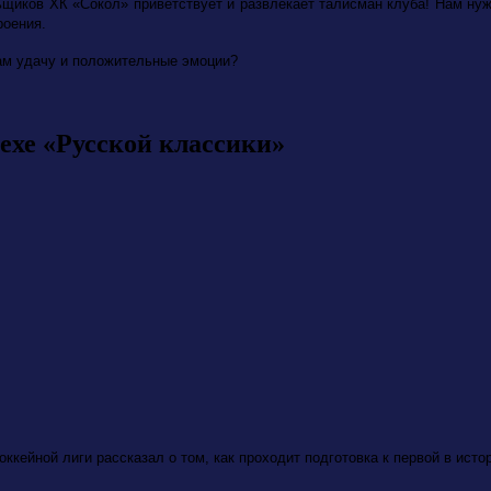
щиков ХК «Сокол» приветствует и развлекает талисман клуба! Нам ну
роения.
ам удачу и положительные эмоции?
ехе «Русской классики»
кейной лиги рассказал о том, как проходит подготовка к первой в исто