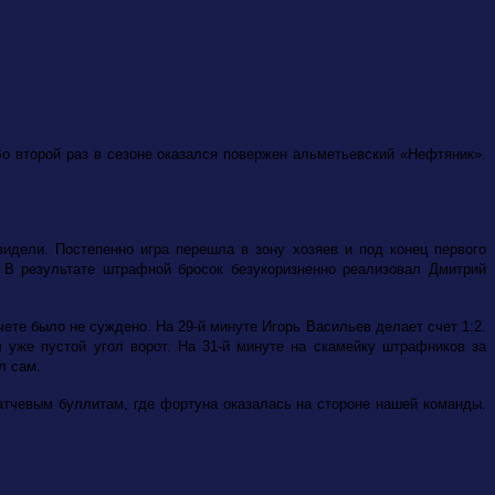
о второй раз в сезоне оказался повержен альметьевский «Нефтяник».
идели. Постепенно игра перешла в зону хозяев и под конец первого
 В результате штрафной бросок безукоризненно реализовал Дмитрий
ете было не суждено. На 29-й минуте Игорь Васильев делает счет 1:2.
 уже пустой угол ворот. На 31-й минуте на скамейку штрафников за
ил сам.
тчевым буллитам, где фортуна оказалась на стороне нашей команды.