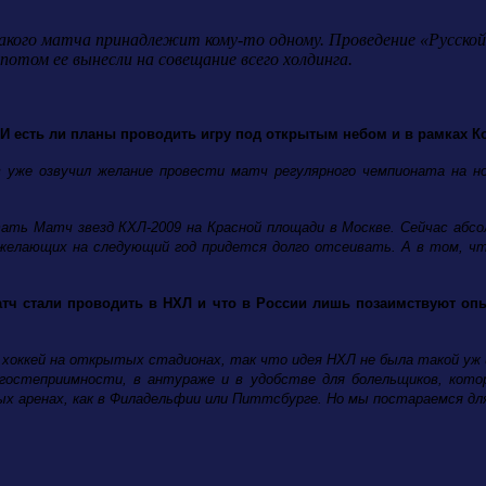
такого матча принадлежит кому-то одному. Проведение «Русской 
потом ее вынесли на совещание всего холдинга.
? И есть ли планы проводить игру под открытым небом и в рамках 
 уже озвучил желание провести матч регулярного чемпионата на н
ать Матч звезд КХЛ-2009 на Красной площади в Москве. Сейчас абсо
о желающих на следующий год придется долго отсеивать. А в том, 
матч стали проводить в НХЛ и что в России лишь позаимствуют опы
в хоккей на открытых стадионах, так что идея НХЛ не была такой уж 
гостеприимности, в антураже и в удобстве для болельщиков, котор
х аренах, как в Филадельфии или Питтсбурге. Но мы постараемся дл