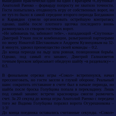
вышедший практически один на один с вратарем «Спутника»
Анатолий Раенко – форварду попросту не хватило точности.
Гости попытались отодвинуть игру от собственных ворот, но
не тут-то было: в самой середине второго периода Богдашкин
и Каравдин сумели организовать острейшую контратаку,
однако, шайба после плотного щелчка последнего вновь
разминулась со створом гостевых ворот.
«Не забиваешь ты, забивают тебе», - нападающий «Спутника»
Дмитрий Уткин после комбинации, разыгранной партнерами
по звену Никитой Шестаковым и Андреем Кузнецовым на 32-
й минуте, удвоил преимущество своей команды – 0:2.
До конца периода на льду шла ровная, позиционная борьба.
Однако, под самый его занавес, Дмитрий Галиахметов
точным броском забрасывает обидную шайбу «в раздевалку» –
0:3.
В финальном отрезки игры «Сокол» встрепенулся, начал
прессинговать, но гости засели в глухой обороне. Реальный
шанс сократить отставание в счете был в начале периода, но
шайба после броска Голубцова попала в перекладину. Лишь
под самый занавес встречи красноярцы смогли размочить
счет. За 20 секунд до конца игры Анатолий Раенко с передачи
того же Вадима Голубцова поразил ворота Огурешникова –
1:3!
До конца поединка оставались считанные секунды. «Сокол»