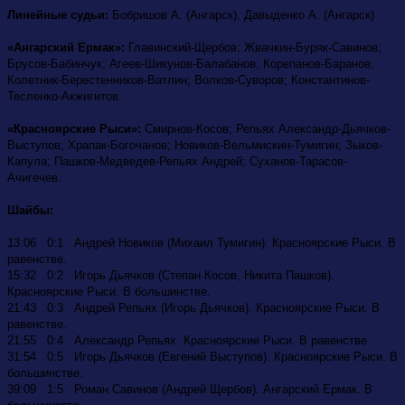
Линейные судьи:
Бобришов А. (Ангарск), Давыденко А. (Ангарск)
«Ангарский Ермак»:
Главинский-Щербов; Жвачкин-Буряк-Савинов;
Брусов-Бабинчук; Агеев-Шикунов-Балабанов; Корепанов-Баранов;
Колетник-Берестенников-Ватлин; Волков-Суворов; Константинов-
Тесленко-Акжигитов.
«Красноярские Рыси»:
Смирнов-Косов; Репьях Александр-Дьячков-
Выступов; Храпак-Богочанов; Новиков-Вельмискин-Тумигин; Зыков-
Капула; Пашков-Медведев-Репьях Андрей; Суханов-Тарасов-
Ачигечев.
Шайбы:
13:06 0:1 Андрей Новиков (Михаил Тумигин). Красноярские Рыси. В
равенстве.
15:32 0:2 Игорь Дьячков (Степан Косов, Никита Пашков).
Красноярские Рыси. В большинстве.
21:43 0:3 Андрей Репьях (Игорь Дьячков). Красноярские Рыси. В
равенстве.
21:55 0:4 Александр Репьях. Красноярские Рыси. В равенстве.
31:54 0:5 Игорь Дьячков (Евгений Выступов). Красноярские Рыси. В
большинстве.
39:09 1:5 Роман Савинов (Андрей Щербов). Ангарский Ермак. В