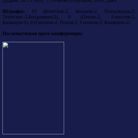
Дудров, 39:15, бол); 1:3 Раенко (Голубцов, 59:41, рав).
Штрафы:
10 (Кочетков-2, Коськов-2, Потылицын-2,
Тунхузин–2,Богдашкин-2), 6 (Попов-2, Алексеев-2,
Казанцев-2), 8 (Гапонов-2, Попов-2, Гапонов-2, Казанцев-2).
Послематчевая пресс-конференция: