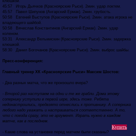
клюшкой.
45:57 Игорь Дьячков (Красноярские Рыси). 2мин. удар локтем.
45:57 Павел Шипунов (Ангарский Ермак). 2мин. грубость.
50:58 Евгений Выступов (Красноярские Рыси). 2мин. атака игрока не
владеющего шайбой.
50:58 Вячеслав Константинов (Ангарский Ермак). 2мин. удар
коленом.
53:31 Александр Вельмискин (Красноярские Рыси). 2мин. задержка
клюшкой.
58:30 Данил Богочанов (Красноярские Рыси). 2мин. выброс шайбы.
Пресс-конференция:
Главный тренер ХК «Красноярские Рыси» Максим Шостов:
- Два разных матча, что же произошло вчера?
- Второй раз наступаем на одни и те же грабли. Дома этому
сопернику уступили в первой игре, здесь тоже. Ребята
недонастроились, предвзято отнеслись к противнику. А соперника
любого надо уважать и настраиваться соответственно. А то,
что с поезда сразу, это не аргумент. Играть нужно в каждом
матче, как в последнем.
Купить
- Какие слова на установке перед матчем были сказаны?