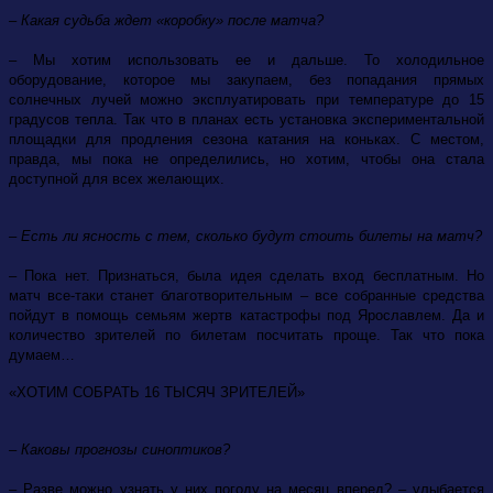
– Какая судьба ждет «коробку» после матча?
– Мы хотим использовать ее и дальше. То холодильное
оборудование, которое мы закупаем, без попадания прямых
солнечных лучей можно эксплуатировать при температуре до 15
градусов тепла. Так что в планах есть установка экспериментальной
площадки для продления сезона катания на коньках. С местом,
правда, мы пока не определились, но хотим, чтобы она стала
доступной для всех желающих.
– Есть ли ясность с тем, сколько будут стоить билеты на матч?
– Пока нет. Признаться, была идея сделать вход бесплатным. Но
матч все-таки станет благотворительным – все собранные средства
пойдут в помощь семьям жертв катастрофы под Ярославлем. Да и
количество зрителей по билетам посчитать проще. Так что пока
думаем…
«ХОТИМ СОБРАТЬ 16 ТЫСЯЧ ЗРИТЕЛЕЙ»
– Каковы прогнозы синоптиков?
– Разве можно узнать у них погоду на месяц вперед? – улыбается