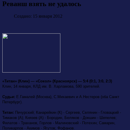
Реванш взять не удалось
Создано: 15 января 2012
«Титан» (Клин) — «Сокол» (Красноярск) — 5:4 (0:1, 3:0, 2:3)
Клин, 14 января, КЛД им. В. Харламова, 590 зрителей.
Судьи:
Е.Гамалей (Москва), С.Михаевич и А.Нестеров (оба Санкт
Петербург).
Титан:
Печурский; Канарейкин (К) - Сергеев, Селянин - Гловацкий -
Тимаков (А); Князев (А) - Бородин, Беляков - Докшин - Шепелев;
Филатов - Траханов, Горлов - Малиновский - Потехин; Самарин,
Поликарпов - Акимов - Ягутов; Фофанов.