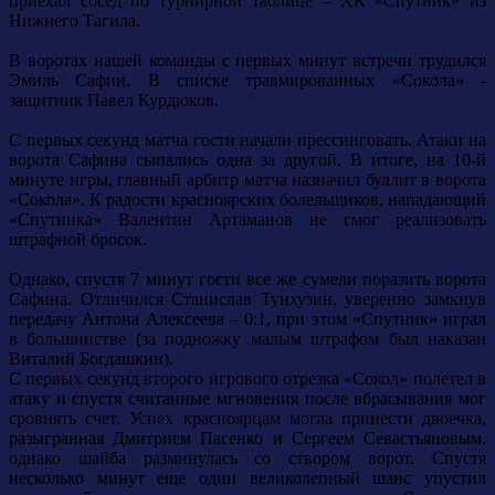
приехал сосед по турнирной таблице – ХК «Спутник» из
Нижнего Тагила.
В воротах нашей команды с первых минут встречи трудился
Эмиль Сафин. В списке травмированных «Сокола» -
защитник Павел Курдюков.
С первых секунд матча гости начали прессинговать. Атаки на
ворота Сафина сыпались одна за другой. В итоге, на 10-й
минуте игры, главный арбитр матча назначил буллит в ворота
«Сокола». К радости красноярских болельщиков, нападающий
«Спутника» Валентин Артаманов не смог реализовать
штрафной бросок.
Однако, спустя 7 минут гости все же сумели поразить ворота
Сафина. Отличился Станислав Тунхузин, уверенно замкнув
передачу Антона Алексеева – 0:1, при этом «Спутник» играл
в большинстве (за подножку малым штрафом был наказан
Виталий Богдашкин).
С первых секунд второго игрового отрезка «Сокол» полетел в
атаку и спустя считанные мгновения после вбрасывания мог
сровнять счет. Успех красноярцам могла принести двоечка,
разыгранная Дмитрием Пасенко и Сергеем Севастьяновым,
однако шайба разминулась со створом ворот. Спустя
несколько минут еще один великолепный шанс упустил