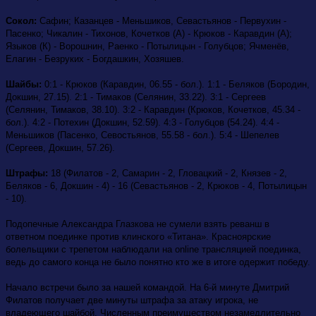
Сокол:
Сафин; Казанцев - Меньшиков, Севастьянов - Первухин -
Пасенко; Чикалин - Тихонов, Кочетков (А) - Крюков - Каравдин (А);
Языков (К) - Ворошнин, Раенко - Потылицын - Голубцов; Ячменёв,
Елагин - Безруких - Богдашкин, Хозяшев.
Шайбы:
0:1 - Крюков (Каравдин, 06.55 - бол.). 1:1 - Беляков (Бородин,
Докшин, 27.15). 2:1 - Тимаков (Селянин, 33.22). 3:1 - Сергеев
(Селянин, Тимаков, 38.10). 3:2 - Каравдин (Крюков, Кочетков, 45.34 -
бол.). 4:2 - Потехин (Докшин, 52.59). 4:3 - Голубцов (54.24). 4:4 -
Меньшиков (Пасенко, Севостьянов, 55.58 - бол.). 5:4 - Шепелев
(Сергеев, Докшин, 57.26).
Штрафы:
18 (Филатов - 2, Самарин - 2, Гловацкий - 2, Князев - 2,
Беляков - 6, Докшин - 4) - 16 (Севастьянов - 2, Крюков - 4, Потылицын
- 10).
Подопечные Александра Глазкова не сумели взять реванш в
ответном поединке против клинского «Титана».
Красноярские
болельщики с трепетом наблюдали на online трансляцией поединка,
ведь до самого конца не было понятно кто же в итоге одержит победу.
Начало встречи было за нашей командой. На 6-й минуте Дмитрий
Филатов получает две минуты штрафа за атаку игрока, не
владеющего шайбой. Численным преимуществом незамедлительно