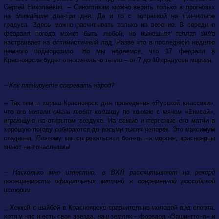
Сергей Николаевич. – Синоптикам можно верить только в прогнозах
на ближайшие два-три дня. Да и то с поправкой на три-четыре
градуса. Здесь можно расчитывать только на везение. В середине
февраля погода может быть любой, но нынешняя теплая зима
настраивает на оптимистичный лад. Разве что в последнюю неделю
немного подморозило. Но мы надеемся, что 17 февраля в
Красноярске будет относительно тепло – от 7 до 10 градусов мороза.
– Как планируете согревать народ?
– Так тем и хорош Красноярск для проведения «Русской классики»,
что его жители очень любят команду по хоккею с мячом «Енисей»,
играющую на открытом воздухе. На самые интересные его матчи в
хорошую погоду собираются до восьми тысяч человек. Это максимум
стадиона. Поэтому как согреваться и болеть на морозе, красноярцы
знают не понаслышке!
– Насколько мне известно, в ВХЛ рассчитывают на рекорд
посещаемости официальных матчей в современной российской
истории.
– Хоккей с шайбой в Красноярске сравнительно молодой вид спорта,
хотя у нас и есть своя звезда, наш земляк – форвард «Вашингтона» и