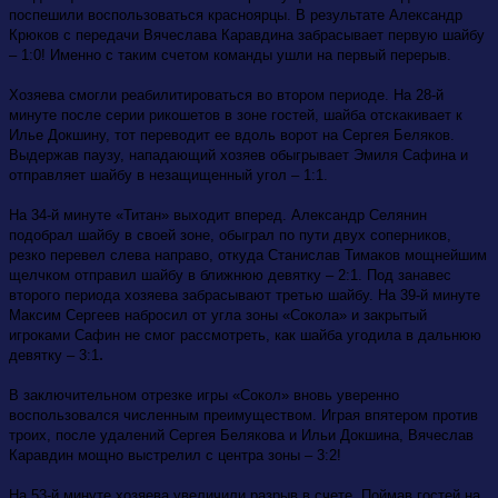
поспешили воспользоваться красноярцы. В результате Александр
Крюков с передачи Вячеслава Каравдина забрасывает первую шайбу
– 1:0! Именно с таким счетом команды ушли на первый перерыв.
Хозяева смогли реабилитироваться во втором периоде. На 28-й
минуте после серии рикошетов в зоне гостей, шайба отскакивает к
Илье Докшину, тот переводит ее вдоль ворот на Сергея Беляков.
Выдержав паузу, нападающий хозяев обыгрывает Эмиля Сафина и
отправляет шайбу в незащищенный угол – 1:1.
На 34-й минуте «Титан» выходит вперед. Александр Селянин
подобрал шайбу в своей зоне, обыграл по пути двух соперников,
резко перевел слева направо, откуда Станислав Тимаков мощнейшим
щелчком отправил шайбу в ближнюю девятку – 2:1. Под занавес
второго периода хозяева забрасывают третью шайбу. На 39-й минуте
Максим Сергеев набросил от угла зоны «Сокола» и закрытый
игроками Сафин не смог рассмотреть, как шайба угодила в дальнюю
.
девятку – 3:1
В заключительном отрезке игры «Сокол» вновь уверенно
воспользовался численным преимуществом. Играя впятером против
троих, после удалений Сергея Белякова и Ильи Докшина, Вячеслав
Каравдин мощно выстрелил с центра зоны – 3:2!
На 53-й минуте хозяева увеличили разрыв в счете. Поймав гостей на