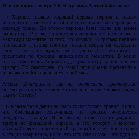
И. о. главного тренера ХК «Спутник» Алексей Фетисов:
- Хорошее начало, хороший первый период в нашем
исполнении - заслуженно забили гол и полностью переиграли
команду хозяев. Во втором периоде была более или менее
равная игра. В начале немного «провалили», но после выжали
максимум моментов из того, что создали. В третьем периоде
прижались к своим воротам, начали играть на удержание
счета – чего не нужно было делать. Соответственно -
проиграли по броскам, движениям и моментам. В конце
пропустили очень обидный год, сорвали игру на ноль нашего
вратаря. По самоотдаче, по самой игре у меня претензий к
игрокам нет. Мы провели хороший матч.
Алексей Дмитриевич, как вы оцениваете красноярский
болельщиков и что можете сказать о новом ледовом дворце
«Арена Север»?
- В Красноярске давно не было хоккея такого уровня. Видно,
что болельщики соскучились по хоккею, чувствуется
поддержка команды. Я не видел, чтобы кто-то уходил с
трибун до финальной сирены, а это говорит о многом.
«Арена-Север» - современный красивый дворец. Кое-что ещё
в стадии завершения, но то, что есть сейчас уже – это один из