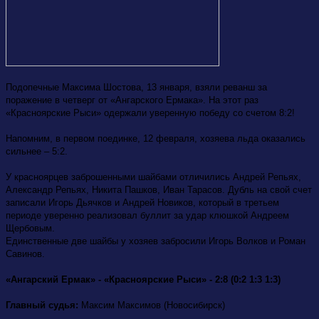
Подопечные Максима Шостова, 13 января, взяли реванш за
поражение в четверг от «Ангарского Ермака». На этот раз
«Красноярские Рыси» одержали уверенную победу со счетом 8:2!
Напомним, в первом поединке, 12 февраля, хозяева льда оказались
сильнее – 5:2.
У красноярцев заброшенными шайбами отличились Андрей Репьях,
Александр Репьях, Никита Пашков, Иван Тарасов. Дубль на свой счет
записали Игорь Дьячков и Андрей Новиков, который в третьем
периоде уверенно реализовал буллит за удар клюшкой Андреем
Щербовым.
Единственные две шайбы у хозяев забросили Игорь Волков и Роман
Савинов.
«Ангарский Ермак» - «Красноярские Рыси» - 2:8 (0:2 1:3 1:3)
Главный судья:
Максим Максимов (Новосибирск)