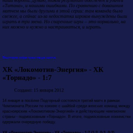
наши ворота. Думаю, такой результат обеспечен и удачей
«Титана», и нашими ошибками. По сравнению с домашним
матчем мы были другими в этой серии: там команда была
свежее, а сейчас из-за недостатка игроков вынуждены были
играть в три звена. Но спаренные игры – это нормально, на
них можно и нужно и настраиваться, и играть.
Текстовая online трансляция матча
ХК «Локомотив-Энергия» - ХК
«Торнадо» - 1:7
Создано: 15 января 2012
14 января в посёлке Подгорный состоялся третий матч в рамках
Чемпионата России по хоккею с шайбой среди женских команд между
красноярским «Локомотивом-Энергией» и действующим чемпионом
страны - подмосковным «Торнадо». В итоге, подмосковные хоккеистки
одержали очередную победу.
ХК «Локомотив-Энергия» - ХК «Торнадо» - 1:7 (1:2, 0:3, 0:2)