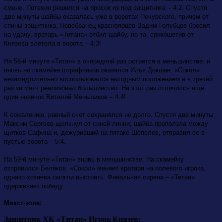
смене, Потехин решился на бросок из под защитника – 4:2. Спустя
две минуты шайбы оказалась уже в воротах Печурского, причем от
спины защитника. Новобранец красноярцев Вадим Голубцов бросил
на удачу, вратарь «Титана» отбил шайбу, но та, срикошетив от
Князева влетела в ворота – 4:3!
На 56-й минуте «Титан» в очередной раз остается в меньшинстве, и
вновь на скамейке штрафников оказался Илья Докшин. «Сокол»
незамедлительно воспользовался выгодным положением и в третий
раз за матч реализовал большинство. На этот раз отличился ещё
один новичок Виталий Меньшиков – 4:4!
К сожалению, равный счет сохранялся не долго. Спустя две минуты
Максим Сергеев щелкнул от синей линии, шайба проползла между
щитков Сафина и, дежуривший на пятаке Шепелев, отправил ее в
пустые ворота – 5:4.
На 59-й минуте «Титан» вновь в меньшинстве. На скамейку
отправился Беляков. «Сокол» меняет вратаря на полевого игрока,
однако хозяева смогли выстоять. Финальная сирена – «Титан»
одерживает победу.
Микст-зона:
Защитник ХК «Титан» Игорь Князев: