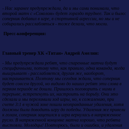
- Нас заранее предупреждали, да и мы сами понимали, что
второй матч с «Соколом» будет гораздо труднее. Так и было:
соперник добавил в игре, в спортивной агрессии, но мы и не
собирались расслабляться - тоже делали, что могли.
Пресс-конференция:
Главный тренер ХК «Титан» Андрей Амелин:
- Мы предупреждали ребят, что спаренные матчи будут
специфичными, потому что, как правило, одна команда, когда
выигрывает - расслабляется, другая же, наоборот,
настраивается. Поэтому мы сегодня ждали, что соперник
будет совсем другой, но видимо до наших ребят эти слова в
первом периоде не дошли. Пришлось поговорить с ними в
перерыве, встрепенуть их, настроить на борьбу. Они это
сделали и мы переломили ход игры, но, к сожалению, при
счете 3:1 в чужой зоне пошли неоправданные удаления, хотя
должны были доводить игру до победы. Удаления же привели
к голам, соперник зацепился и игра вернулась в напряженное
русло. В напряженной концовке матча хорошо, что ребята
выстояли. Молодцы! Повторюсь, были и ошибки, и удаления