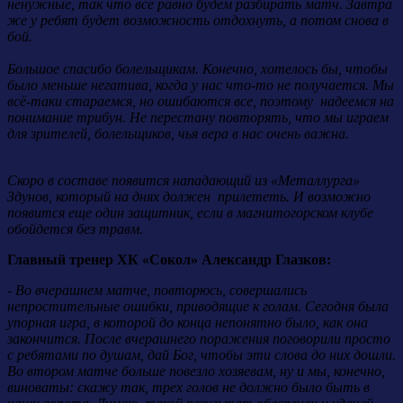
ненужные, так что всё равно будем разбирать матч. Завтра
же у ребят будет возможность отдохнуть, а потом снова в
бой.
Большое спасибо болельщикам. Конечно, хотелось бы, чтобы
было меньше негатива, когда у нас что-то не получается. Мы
всё-таки стараемся, но ошибаются все, поэтому надеемся на
понимание трибун. Не перестану повторять, что мы играем
для зрителей, болельщиков, чья вера в нас очень важна.
Скоро в составе появится нападающий из «Металлурга»
Здунов, который на днях должен прилететь. И возможно
появится еще один защитник, если в магнитогорском клубе
обойдется без травм.
Главный тренер ХК «Сокол» Александр Глазков:
- Во вчерашнем матче, повторюсь, совершались
непростительные ошибки, приводящие к голам. Сегодня была
упорная игра, в которой до конца непонятно было, как она
закончится. После вчерашнего поражения поговорили просто
с ребятами по душам, дай Бог, чтобы эти слова до них дошли.
Во втором матче больше повезло хозяевам, ну и мы, конечно,
виноваты: скажу так, трех голов не должно было быть в