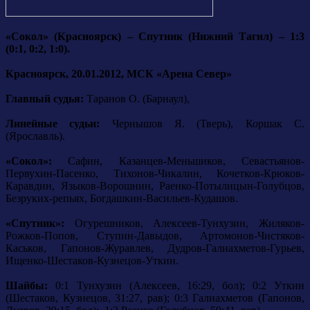
«Сокол» (Красноярск) – Спутник (Нижний Тагил) – 1:3
(0:1, 0:2, 1:0).
Красноярск, 20.01.2012, МСК «Арена Север»
Главный судья:
Таранов О. (Барнаул),
Линейные судьи:
Чернышов Я. (Тверь), Коршак С.
(Ярославль).
«Сокол»:
Сафин, Казанцев-Меньшиков, Севастьянов-
Первухин-Пасенко, Тихонов-Чикалин, Кочетков-Крюков-
Каравдин, Языков-Ворошнин, Раенко-Потылицын-Голубцов,
Безруких-репьях, Богдашкин-Васильев-Кудашов.
«Спутник»:
Огурешников, Алексеев-Тунхузин, Жиляков-
Рожков-Попов, Ступин-Давыдов, Артомонов-Чистяков-
Каськов, Гапонов-Журавлев, Дудров-Галиахметов-Гурьев,
Ищенко-Шестаков-Кузнецов-Уткин.
Шайбы:
0:1 Тунхузин (Алексеев, 16:29, бол); 0:2 Уткин
(Шестаков, Кузнецов, 31:27, рав); 0:3 Галиахметов (Гапонов,