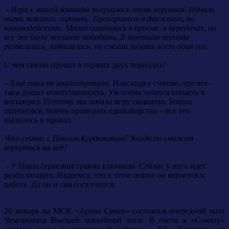
- Игра у нашей команды получилась очень неровная. Начали
очень зажато, скромно. Проигрывали в движении, во
взаимодействии. Много ошибались в приеме, в передачах, но
все же было желание победить. В третьем периоде
разбегались, задвигались, но смогли забить всего один гол.
С чем связан провал в первых двух периодах?
- Ещё пока не анализировали. Навскидку считаю, что все-
таки душит ответственность. Уж очень хочется попасть в
восьмерку. Поэтому мы начала игру скованно. Боязнь
ошибиться, боязнь проиграть единоборства – все это
вылилось в провал.
Что сейчас с Павлом Курдюковым? Когда он сможет
вернуться на лед?
- У Паши серьезная травма ключицы. Сейчас у него идет
реабилитация. Надеемся, что в этом сезоне он вернется к
работе. Да он и сам соскучился.
20 января на МСК «Арена Север» состоялся очередной мачт
Чемпионата Высшей хоккейной лиги. В гости к «Соколу»