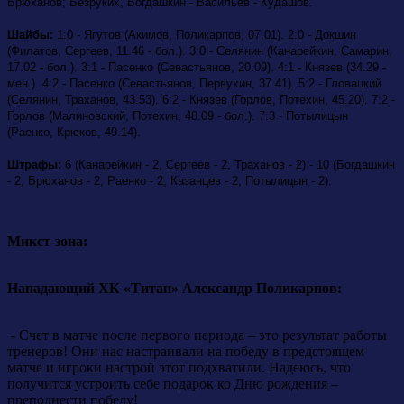
Брюханов; Безруких, Богдашкин - Васильев - Кудашов.
Шайбы:
1:0 - Ягутов (Акимов, Поликарпов, 07.01). 2:0 - Докшин
(Филатов, Сергеев, 11.46 - бол.). 3:0 - Селянин (Канарейкин, Самарин,
17.02 - бол.). 3:1 - Пасенко (Севастьянов, 20.09). 4:1 - Князев (34.29 -
мен.). 4:2 - Пасенко (Севастьянов, Первухин, 37.41). 5:2 - Гловацкий
(Селянин, Траханов, 43.53). 6:2 - Князев (Горлов, Потехин, 45.20). 7:2 -
Горлов (Малиновский, Потехин, 48.09 - бол.). 7:3 - Потылицын
(Раенко, Крюков, 49.14).
Штрафы:
6 (Канарейкин - 2, Сергеев - 2, Траханов - 2) - 10 (Богдашкин
- 2, Брюханов - 2, Раенко - 2, Казанцев - 2, Потылицын - 2).
Микст-зона:
Нападающий ХК «Титан» Александр Поликарпов:
- Счет в матче после первого периода – это результат работы
тренеров! Они нас настраивали на победу в предстоящем
матче и игроки настрой этот подхватили. Надеюсь, что
получится устроить себе подарок ко Дню рождения –
преподнести победу!