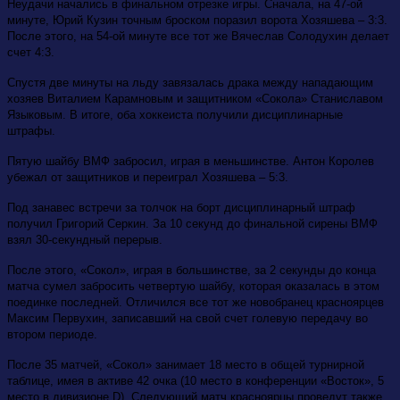
Неудачи начались в финальном отрезке игры. Сначала, на 47-ой
минуте, Юрий Кузин точным броском поразил ворота Хозяшева – 3:3.
После этого, на 54-ой минуте все тот же Вячеслав Солодухин делает
счет 4:3.
Спустя две минуты на льду завязалась драка между нападающим
хозяев Виталием Карамновым и защитником «Сокола» Станиславом
Языковым. В итоге, оба хоккеиста получили дисциплинарные
штрафы.
Пятую шайбу ВМФ забросил, играя в меньшинстве. Антон Королев
убежал от защитников и переиграл Хозяшева – 5:3.
Под занавес встречи за толчок на борт дисциплинарный штраф
получил Григорий Серкин. За 10 секунд до финальной сирены ВМФ
взял 30-секундный перерыв.
После этого, «Сокол», играя в большинстве, за 2 секунды до конца
матча сумел забросить четвертую шайбу, которая оказалась в этом
поединке последней. Отличился все тот же новобранец красноярцев
Максим Первухин, записавший на свой счет голевую передачу во
втором периоде.
После 35 матчей, «Сокол» занимает 18 место в общей турнирной
таблице, имея в активе 42 очка (10 место в конференции «Восток», 5
место в дивизионе D). Следующий матч красноярцы проведут также