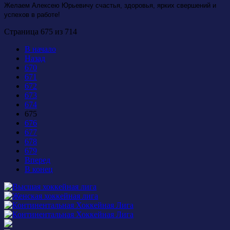
Желаем Алексею Юрьевичу счастья, здоровья,
ярких свершений и
успехов в работе!
Страница 675 из 714
В начало
Назад
670
671
672
673
674
675
676
677
678
679
Вперед
В конец