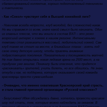
сбалансированный коллектив, хорошо подготовленный технически
и тактически.
- Как «Сокол» чувствует себя в Высшей хоккейной лиге?
- Новичкам всегда непросто, клуб молодой, без сложностей никак.
Но мы справимся со всем, иначе какой смысл было начинать. Один
из главных плюсов, что мы вошли в состав ВХЛ – это резко
возросший интерес к хоккею в нашем регионе. Интенсивными
темпами стал развиваться массовый, любительский хоккей. Сам
клуб также не стоит на месте, в ближайших планах - взять под
свою опеку детскую школу, чтобы привлечь внимание
подрастающего поколения. Показательна и посещаемость матчей.
Не так давно открылась новая ледовая арена на 2500 мест, а на
трибунах уже аншлаг. Поначалу были опасения, что придется
«раскачивать» зрителей, учить болеть, но все обошлось. Не знаю,
откуда и как, но поддержка, которую оказывают своей команда
красноярцы просто сумасшедшая.
- Очевидно, что именно охватившая Красноярский край страсть,
и стала главной причиной организации «Русской классики»?
- Безусловно! Идея обсуждалась давно, хотелось провести красивое
шоу под стать, тем, которые можно наблюдать за океаном. В
процессе общения с исполнительным директором ВХЛ Германом