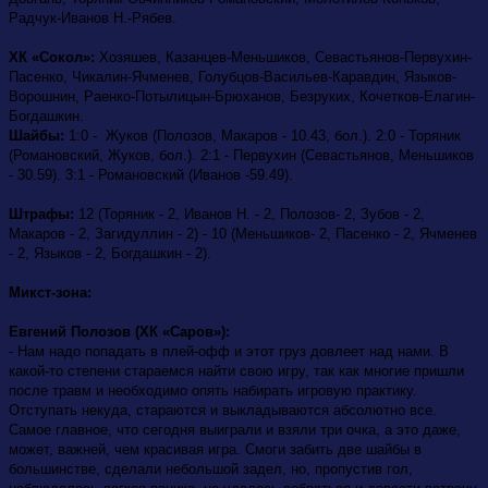
Радчук-Иванов Н.-Рябев.
ХК «Сокол»:
Хозяшев, Казанцев-Меньшиков, Севастьянов-Первухин-
Пасенко, Чикалин-Ячменев, Голубцов-Васильев-Каравдин, Языков-
Ворошнин, Раенко-Потылицын-Брюханов, Безруких, Кочетков-Елагин-
Богдашкин.
Шайбы:
1:0 - Жуков (Полозов, Макаров - 10.43, бол.). 2:0 - Торяник
(Романовский, Жуков, бол.). 2:1 - Первухин (Севастьянов, Меньшиков
- 30.59). 3:1 - Романовский (Иванов -59.49).
Штрафы:
12 (Торяник - 2, Иванов Н. - 2, Полозов- 2, Зубов - 2,
Макаров - 2, Загидуллин - 2) - 10 (Меньшиков- 2, Пасенко - 2, Ячменев
- 2, Языков - 2, Богдашкин - 2).
Микст-зона:
Евгений Полозов (ХК «Саров»):
- Нам надо попадать в плей-офф и этот груз довлеет над нами. В
какой-то степени стараемся найти свою игру, так как многие пришли
после травм и необходимо опять набирать игровую практику.
Отступать некуда, стараются и выкладываются абсолютно все.
Самое главное, что сегодня выиграли и взяли три очка, а это даже,
может, важней, чем красивая игра. Смоги забить две шайбы в
большинстве, сделали небольшой задел, но, пропустив гол,