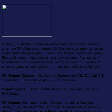
В среду, 11 января, подопечные Александра Глазкова на выезде
уступили ХК «Саров» со счетом 1:3. В новом году для хозяев это
была первая победа, для «Сокола» же - второе поражение к ряду.
Весомый вклад в успех саровчан внес Александр Романовский,
пополнивший свой очковый багаж на 2 (1+1) очка. У «Сокола» же
автором единственной шайбы стал новобранец Максим Первухин.
ХК «Саров» (Саров) – ХК «Сокол» (Красноярск) 3:1 (1:0, 1:0, 2:1)
11 января, г. Саров, ЛД «Саров», 1200 зрителей.
Cудьи:
Сердюк С. (Ярославль), Демура А. (Москва), Судома А.
(Н.Новгород)
ХК «Саров»:
Беспалов; Зубов-Макаров; Воробьев-Савосин-
Загидуллин; Жуков-Мохов; Полозов-Бакика-Иванов И.; Марыгин-
Довгань; Торяник-Овчинников-Романовский; Молотилов-Коньков;