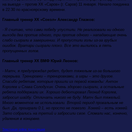
на выезде – против ХК «Саров» (г. Саров) 11 января. Начало поединка
в 22:30 по красноярскому времени.
Главный тренер ХК «Сокол» Александр Глазков:
- Я считаю, что сами победу упустили. Не реализовали ни одного
выхода два против одного, три против одного – нападающие очень
слабо сыграли в завершении. И пропустили голы из-за грубых
ошибок. Вратари сыграли плохо. Все это вылилось в пять
пропущенных голов.
Главный тренер ХК ВМФ Юрий Леонов:
- Матч, я предупреждал ребят, будет тяжелым из-за большого
перерыва. Тренировки – тренировками, а игры – это другое.
Спасибо ребятам, которые пришли из первой команды: Антон
Королев и Слава Солодухин. Очень здорово сыграли, а остальные
ребята поддержали их. Хорошо дебютировал Леонид Королев,
забросил шайбу. Отличать никого не буду. Матч был тяжелый.
Много моментов не использовали. Второй период провальным не
был. Да, проиграли 0:1, но просто не повезло. Хоккей – есть хоккей.
Зато собрались на третий и забросили свое. Сломали нас, конечно,
удаления в концовке.
Текстовая online трансляция