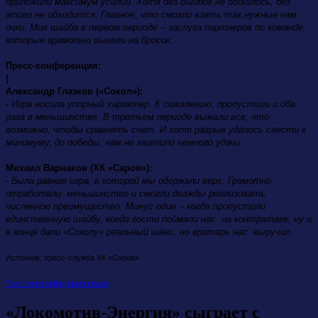
приложили максимум усилий. Хотя без ошибок не обошлось, без
этого не обходится. Главное, что смогли взять так нужные нам
очки. Моя шайба в первом периоде – заслуга партнеров по команде,
которые грамотно вывели на бросок.
Пресс-конференция:
|
Александр Глазков («Сокол»):
- Игра носила упорный характер. К сожалению, пропустили и оба
раза в меньшинстве. В третьем периоде выжали все, что
возможно, чтобы сравнять счет. И хотя разрыв удалось свести к
минимуму, до победы, нам не хватило немного удачи.
Михаил Варнаков (ХК «Саров»):
- Была равная игра, в которой мы одержали верх. Грамотно
отработали меньшинство и смогли дважды реализовать
численное преимущество. Минус один – когда пропустили
единственную шайбу, когда гости поймали нас на контратаке, ну и
в конце дали «Соколу» реальный шанс, но вратарь нас выручил.
Источник: пресс-служба ХК «Саров»
Текстовая online трансляция
«Локомотив-Энергия» сыграет с