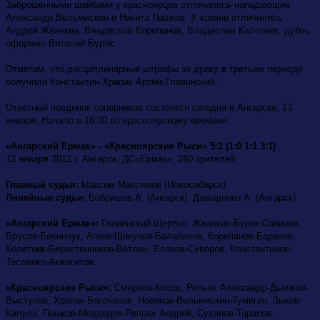
Заброшенными шайбами у красноярцев отличились нападающие
Александр Вельмискин и Никита Пашков. У хозяев отличились
Андрей Жвачкин, Владислав Корепанов, Владислав Калетник, дубль
оформил Виталий Буряк.
Отметим, что дисциплинарные штрафы за драку в третьем периоде
получили Константин Храпак Артём Главинский.
Ответный поединок соперников состоится сегодня в Ангарске, 13
января. Начало в 16:00 по красноярскому времени.
«Ангарский Ермак» - «Красноярские Рыси» 5:2 (1:0 1:1 3:1)
12 января 2012 г. Ангарск, ДС«Ермак», 280 зрителей.
Главный судья:
Максим Максимов (Новосибирск)
Линейные судьи:
Бобришов А. (Ангарск), Давыденко А. (Ангарск)
«Ангарский Ермак»:
Главинский-Щербов, Жвачкин-Буряк-Савинов,
Брусов-Бабинчук, Агеев-Шикунов-Балабанов, Корепанов-Баранов,
Колетник-Берестенников-Ватлин, Волков-Суворов, Константинов-
Тесленко-Акжигитов.
«Красноярские Рыси»:
Смирнов-Косов, Репьях Александр-Дьячков-
Выступов, Храпак-Богочанов, Новиков-Вельмискин-Тумигин, Зыков-
Капула, Пашков-Медведев-Репьях Андрей, Суханов-Тарасов-