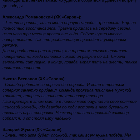
наблюдалась легкая паника, но удалось собраться и довести встречу
до победы.
Александр Романовский (ХК «Саров»):
- Тяжело игралось, лично мне в первую очередь – физически. Еще не
полностью восстановился. Травма пришлась на середину сезона,
из-за чего три месяца провел вне льда. Сейчас нужно многое
наверстывать. Так что реабилитация проходит в ускоренном
режиме.
Два периода отыграли хорошо, а в третьем немного пришлось
понервничать, когда соперник сократил разрыв до 2:1. Смогли
выровнять ситуацию, в конце, правда, играя пять на шесть, также
пришлось непросто.
Никита Беспалов (ХК «Саров»):
- Спасибо ребятам за первые два периода. И хотя в третьем
соперник заметно прибавил, команда проявила поистине мужской
характер, старясь выполнить установку тренера.
Наш вратарь в этом матче в полной мере ощутил на себе понятие
«силовой хоккей», ибо дважды по ходу встречи в него буквально
врезались игры соперника. Несмотря на это саровский голкипер
собрался, и отстоял игру надежно.
Валерий Жуков (ХК «Саров»):
- Знали, что игра будет сложной, так как всем нужна победа. Мы