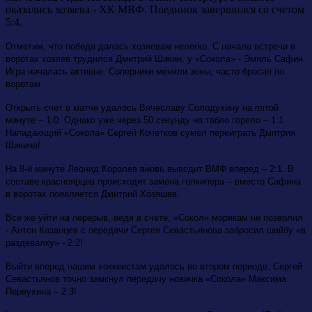
оказались хозяева - ХК МВФ. Поединок завершился со счетом
5:4.
Отметим, что победа далась хозяевам нелегко. С начала встречи в
воротах хозяев трудился Дмитрий Шикин, у «Сокола» - Эмиль Сафин.
Игра началась активно. Соперники меняли зоны, часто бросая по
воротам.
Открыть счет в матче удалось Вячеславу Солодухину на пятой
минуте – 1:0. Однако уже через 50 секунду на табло горело – 1:1.
Нападающий «Сокола» Сергей Кочетков сумел переиграть Дмитрия
Шикина!
На 8-й минуте Леонид Королев вновь выводит ВМФ вперед – 2:1. В
составе красноярцев происходит замена голкипера – вместо Сафина
в воротах появляется Дмитрий Хозяшев.
Все же уйти на перерыв, ведя в счете, «Сокол» морякам не позволил
- Антон Казанцев с передачи Сергея Севастьянова забросил шайбу «в
раздевалку» - 2:2!
Выйти вперед нашим хоккеистам удалось во втором периоде. Сергей
Севастьянов точно замкнул передачу новичка «Сокола» Максима
Первухина – 2:3!