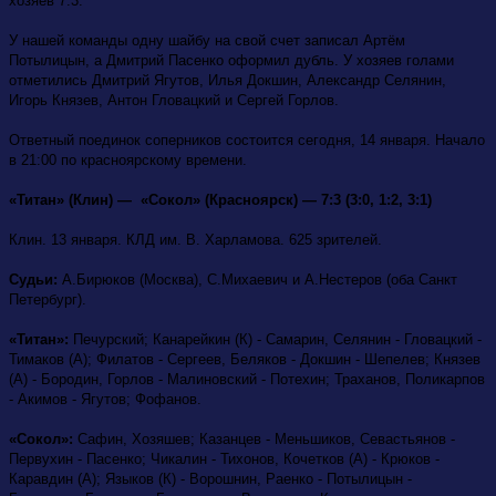
хозяев 7:3.
У нашей команды одну шайбу на свой счет записал Артём
Потылицын, а Дмитрий Пасенко оформил дубль. У хозяев голами
отметились Дмитрий Ягутов, Илья Докшин, Александр Селянин,
Игорь Князев, Антон Гловацкий и Сергей Горлов.
Ответный поединок соперников состоится сегодня, 14 января. Начало
в 21:00 по красноярскому времени.
«Титан» (Клин) — «Сокол» (Красноярск) — 7:3 (3:0, 1:2, 3:1)
Клин. 13 января. КЛД им. В. Харламова. 625 зрителей.
Судьи:
А.Бирюков (Москва), С.Михаевич и А.Нестеров (оба Санкт
Петербург).
«Титан»:
Печурский; Канарейкин (К) - Самарин, Селянин - Гловацкий -
Тимаков (А); Филатов - Сергеев, Беляков - Докшин - Шепелев; Князев
(А) - Бородин, Горлов - Малиновский - Потехин; Траханов, Поликарпов
- Акимов - Ягутов; Фофанов.
«Сокол»:
Сафин, Хозяшев; Казанцев - Меньшиков, Севастьянов -
Первухин - Пасенко; Чикалин - Тихонов, Кочетков (А) - Крюков -
Каравдин (А); Языков (К) - Ворошнин, Раенко - Потылицын -