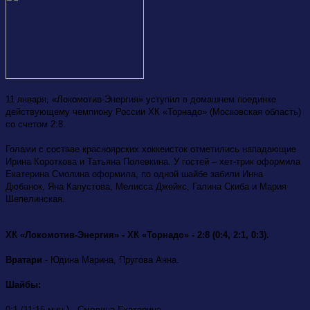
11 января, «Локомотив-Энергия» уступил в домашнем поединке
действующему чемпиону России ХК «Торнадо» (Московская область)
со счетом 2:8.
Голами с составе красноярских хоккеисток отметились нападающие
Ирина Короткова и Татьяна Полевкина. У гостей – хет-трик оформила
Екатерина Смолина оформила, по одной шайбе забили Инна
Дюбанок, Яна Капустова, Мелисса Джейкс, Галина Скиба и Мария
Шепелинская.
ХК «Локомотив-Энергия» - ХК «Торнадо» - 2:8 (0:4, 2:1, 0:3).
Вратари
- Юдина Марина, Пругова Анна.
Шайбы:
0:1 (11:15 мин.) - Смолина Екатерина