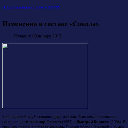
По материалам пресс-службы ХК ВМФ
Изменения в составе «Сокола»
Создано: 08 января 2012
Красноярский клуб отзаявил двух игроков. В их числе оказались
нападающие
Александр Глазков
(1983) и
Дмитрий Корнеев
(1984). В
текущем сезоне в составе команды Глазков провел 9 матчей и сумел