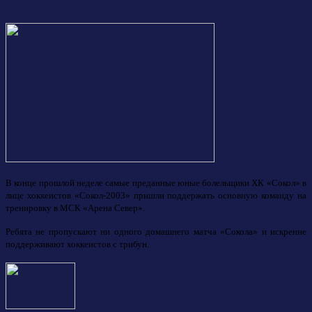
В конце прошлой неделе самые преданные юные болельщики ХК «Сокол» в
лице хоккеистов «Сокол-2003» пришли поддержать основную команду на
тренировку в МСК «Арена Север».
Ребята не пропускают ни одного домашнего матча «Сокола» и искренне
поддерживают хоккеистов с трибун.