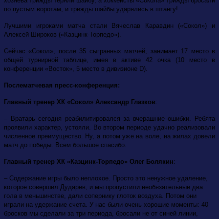
хозяева трижды теряли шайбу, а хоккеисты «Сокола» трижды бросали
по пустым воротам, и трижды шайбы ударялись в штангу!
Лучшими игроками матча стали Вячеслав Каравдин («Сокол») и
Алексей Широков («Казцинк-Торпедо»).
Сейчас «Сокол», после 35 сыгранных матчей, занимает 17 место в
общей турнирной таблице, имея в активе 42 очка (10 место в
конференции «Восток», 5 место в дивизионе D).
Послематчевая пресс-конференция:
Главный тренер ХК «Сокол» Александр Глазков
:
– Вратарь сегодня реабилитировался за вчерашние ошибки. Ребята
проявили характер, устояли. Во втором периоде удачно реализовали
численное преимущество. Ну, а потом уже на воле, на жилах довели
матч до победы. Всем большое спасибо.
Главный тренер ХК «Казцинк-Торпедо» Олег Болякин
:
– Содержание игры было неплохое. Просто это ненужное удаление,
которое совершил Дударев, и мы пропустили необязательные два
гола в меньшинстве, дали сопернику глоток воздуха. Потом они
играли на удержание счета. У нас были очень хорошие моменты: 40
бросков мы сделали за три периода, бросали не от синей линии,