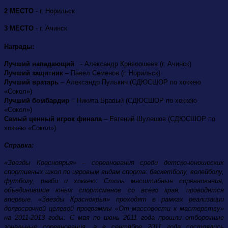
2 МЕСТО
- г. Норильск
3 МЕСТО
- г. Ачинск
Награды:
Лучший нападающий
- Александр Кривоошеев (г. Ачинск)
Лучший защитник
– Павел Семенов (г. Норильск)
Лучший вратарь
– Александр Пулькин (СДЮСШОР по хоккею
«Сокол»)
Лучший бомбардир
– Никита Бравый (СДЮСШОР по хоккею
«Сокол»)
Самый ценный игрок финала
– Евгений Шулешов (СДЮСШОР по
хоккею «Сокол»)
Справка:
«Звезды Красноярья» – соревнования среди детско-юношеских
спортивных школ по игровым видам спорта: баскетболу, волейболу,
футболу, регби и хоккею. Столь масштабные соревнования,
объединившие юных спортсменов со всего края, проводятся
впервые. «Звезды Красноярья» проходят в рамках реализации
долгосрочной целевой программы «От массовости к мастерству»
на 2011-2013 годы. С мая по июнь 2011 года прошли отборочные
зональные соревнования, а в сентябре 2011 года состоялись