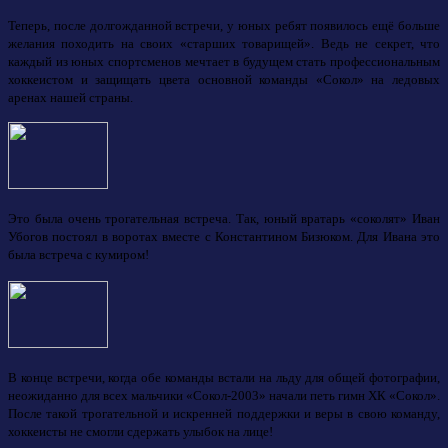
Теперь, после долгожданной встречи, у юных ребят появилось ещё больше
желания походить на своих «старших товарищей». Ведь не секрет, что
каждый из юных спортсменов мечтает в будущем стать профессиональным
хоккеистом и защищать цвета основной команды «Сокол» на ледовых
аренах нашей страны.
Это была очень трогательная встреча. Так, юный вратарь «соколят» Иван
Убогов постоял в воротах вместе с Константином Бизюком. Для Ивана это
была встреча с кумиром!
В конце встречи, когда обе команды встали на льду для общей фотографии,
неожиданно для всех мальчики «Сокол-2003» начали петь гимн ХК «Сокол».
После такой трогательной и искренней поддержки и веры в свою команду,
хоккеисты не смогли сдержать улыбок на лице!