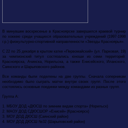
В минувшее воскресенье в Красноярске завершился краевой турнир
по хоккею среди учащихся образовательных учреждений (1997-1998
г.р.) физкультурно-спортивной направленности «Звезды Красноярья».
С 22 по 25 декабря в крытом катке «Первомайский» (ул. Парковая, 19)
за чемпионский титул состязались юноши из семи территорий:
Красноярска, Ачинска, Норильска, а также Енисейского, Иланского,
Саянского и Шарыповского районов.
Все команды были поделены на две группы. Сначала соперникам
необходимо было сыграть матчи внутри своих групп. После этого
состоялись основные поединки между командами из разных групп.
Группа А:
1. МБОУ ДОД «ДЮСШ по зимним видам спорта» (Норильск)
2. МАОУ ДОД СДЮСШОР «Енисей» (Красноярск)
3. МОУ ДОД ДЮСШ (Саянский район)
4. МОУ ДОД ДЮСШ №32 (Шарыповский район)