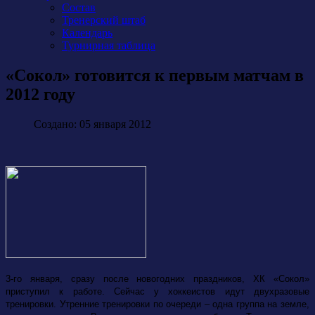
Состав
Тренерский штаб
Календарь
Турнирная таблица
«Сокол» готовится к первым матчам в
2012 году
Создано: 05 января 2012
3-го января, сразу после новогодних праздников, ХК «Сокол»
приступил к работе. Сейчас у хоккеистов идут двухразовые
тренировки. Утренние тренировки по очереди – одна группа на земле,