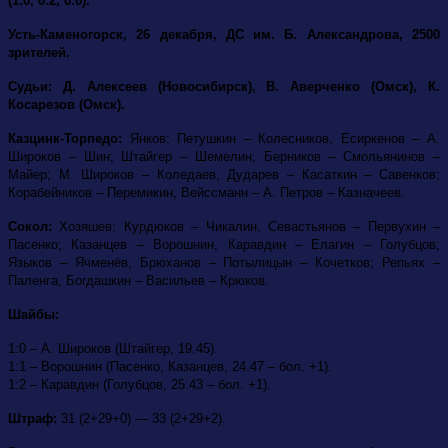
(1:0, 0:2, 0:0).
Усть-Каменогорск, 26 декабря, ДС им. Б. Александрова, 2500
зрителей.
Судьи: Д. Алексеев (Новосибирск), В. Аверченко (Омск), К.
Косарезов (Омск).
Казцинк-Торпедо:
Янков; Петушкин – Колесников, Есиркенов – А.
Широков – Шин; Штайгер – Шемелин, Берников – Смольянинов –
Майер; М. Широков – Коледаев, Дударев – Касаткин – Савенков;
Корабейников – Перемикин, Вейссманн – А. Петров – Казначеев.
Сокол:
Хозяшев; Курдюков – Чикалин, Севастьянов – Первухин –
Пасенко; Казанцев – Ворошнин, Каравдин – Елагин – Голубцов;
Языков – Ячменёв, Брюханов – Потылицын – Кочетков; Репьях –
Паленга, Богдашкин – Васильев – Крюков.
Шайбы:
1:0 – А. Широков (Штайгер, 19.45).
1:1 – Ворошнин (Пасенко, Казанцев, 24.47 – бол. +1).
1:2 – Каравдин (Голубцов, 25.43 – бол. +1).
Штраф:
31 (2+29+0) — 33 (2+29+2).