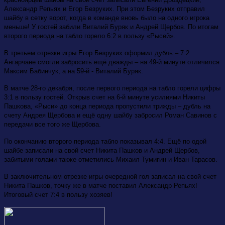
Александр Репьях и Егор Безруких. При этом Безруких отправил
шайбу в сетку ворот, когда в команде вновь было на одного игрока
меньше! У гостей забили Виталий Буряк и Андрей Щербов. По итогам
второго периода на табло горело 6:2 в пользу «Рысей».
В третьем отрезке игры Егор Безруких оформил дубль – 7:2.
Ангарчане смогли забросить ещё дважды – на 49-й минуте отличился
Максим Бабинчук, а на 59-й - Виталий Буряк.
В матче 28-го декабря, после первого периода на табло горели цифры
3:1 в пользу гостей. Открыв счет на 6-й минуте усилиями Никиты
Пашкова, «Рыси» до конца периода пропустили трижды – дубль на
счету Андрея Щербова и ещё одну шайбу забросил Роман Савинов с
передачи все того же Щербова.
По окончанию второго периода табло показывал 4:4. Ещё по одой
шайбе записали на свой счет Никита Пашков и Андрей Щербов,
забитыми голами также отметились Михаил Тумигин и Иван Тарасов.
В заключительном отрезке игры очередной гол записал на свой счет
Никита Пашков, точку же в матче поставил Александр Репьях!
Итоговый счет 7:4 в пользу хозяев!