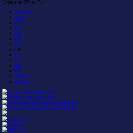
Страница 676 из 714
В начало
Назад
671
672
673
674
675
676
677
678
679
680
Вперед
В конец