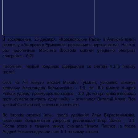
В воскресенье, 25 декабря, «Красноярские Рыси» в Ачинске взяли
реванш у «Ангарского Ермака» за поражение в первом матче. На этот
раз подопечные Максима Шостова смогли уверенно обыграть
соперника – 6:2!
Напомним, первый поединок завершился со счетом 4:1 в пользу
гостей.
Счет на 7-й минуте открыл Михаил Тумигин, уверенно замкнув
передачу Александра Вельмискина – 1:0. На 18-й минуте Андрей
Репьях удвоил преимущество хозяев – 2:0. До конца первого периода
гости сумели отыграть одну шайбу – отличился Виталий Агеев. Все
три шайбы были заброшены в равенстве.
Во втором отрезке игры, после удаления Ильи Берестенникова,
численное большинство уверенно реализовал Егор Зыков – 3:1.
После этого в течение минут, сначала Никита Пашков, а после
Андрей Новиков сделали счет 5:1 в пользу хозяев.