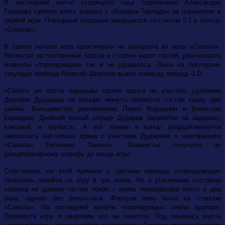
В последнем матче уходящего года подопечные Александра
Глазкова сумели взять реванш у «Казцинк-Торпедо» за поражение в
первой игре. Повторный поединок завершился со счетом 2:1 в пользу
«Сокола»!
В самом начале игра практически не выходила из зоны «Сокола».
Несмотря на постоянные броски в сторону ворот гостей, реализовать
моменты «торпедовцам» так и не удавалось. Лишь на последних
секундах периода Алексей Широков вывел команду вперед -1:0.
«Сокол» же после перерыва своего шанса не упустил: удаление
Дмитрия Дударева на четыре минуты принесло гостям сразу две
шайбы. Большинство реализовали Павел Ворошнин и Вячеслав
Каравдин. Двойной малый штраф Дударев заработал за задержку
клюшкой и грубость. А вот ближе к концу двадцатиминутки
завязалась настоящая драка с участием Дударева и новобранцем
«Сокола» Евгением Паленги. Хоккеисты получили по
дисциплинарному штрафу до конца игры.
Собственно, по этой причине в третьем периоде «торпедовцам»
пришлось перейти на игру в три звена. Но и усеченным составом
хозяева не давали гостям покоя – вновь перебросали почти в два
раза, однако без результата. Фортуна явно была на стороне
«Сокола». На последней минуте «торпедовцы» сняли вратаря.
Перевести игру в овертайм это не помогло. Под занавесь матча