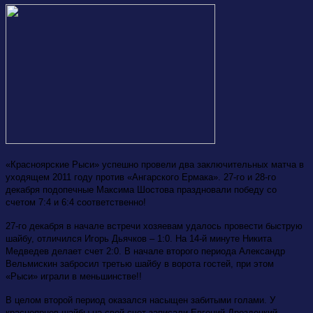
«Красноярские Рыси» успешно провели два заключительных матча в
уходящем 2011 году против «Ангарского Ермака». 27-го и 28-го
декабря подопечные Максима Шостова праздновали победу со
счетом 7:4 и 6:4 соответственно!
27-го декабря в начале встречи хозяевам удалось провести быструю
шайбу, отличился Игорь Дьячков – 1:0. На 14-й минуте Никита
Медведев делает счет 2:0. В начале второго периода Александр
Вельмискин забросил третью шайбу в ворота гостей, при этом
«Рыси» играли в меньшинстве!!
В целом второй период оказался насыщен забитыми голами. У
красноярцев шайбы на свой счет записали Евгений Дроздецкий,