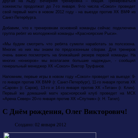
другая на льду. Вечерняя тренировка – общая. Тренироваться
хоккеисты продолжат до 7-го января. 9-го числа «Сокол» проведет
свой первый матч в новом 2012 году - на выезде против ХК ВМФ из
Санкт-Петербурга.
Добавим, что к тренировкам основной команды сейчас подключена
группа ребят из молодежной команды «Красноярские Рыси».
«Мы будем смотреть что ребята сумели наработать за полсезона.
Многих из них мы знаем по предсезонным сборам. Для тренеров
очень важно посмотреть на ближайший резерв первой команды. На
многих «юниоров» мы возлагаем большие надежды», - сообщил
генеральный менеджер ХК «Сокол» Виктор Труфанов.
Напомним, первые игры в новом году «Сокол» проведет на выезде: 9-
го января против ХК ВМФ (г. Санкт-Петербург), 11-го января против ХК
«Саров» (г. Саров), 13-го и 14-го января против ХК «Титан» (г. Клин).
Первый же домашний матч красноярский клуб проведет на МСК
«Арена Север» 20-го января против ХК «Спутник» (г. Н. Тагил).
С Днём рождения, Олег Викторович!
Создано: 02 января 2012