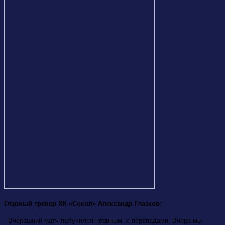
Главный тренер ХК «Сокол» Александр Глазков:
- Вчерашний матч получился нервным, с перепадами. Вчера мы