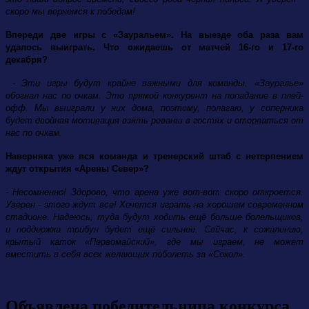
скоро мы вернемся к победам!
Впереди две игры с «Зауральем». На выезде оба раза вам
удалось выиграть. Что ожидаешь от матчей 16-го и 17-го
декабря?
- Эти игры будут крайне важными для команды. «Зауралье»
обогнал нас по очкам. Это прямой конкурент на попадание в плей-
офф. Мы выиграли у них дома, поэтому, полагаю, у соперника
будет двойная мотивация взять реванш в гостях и оторваться от
нас по очкам.
Наверняка уже вся команда и тренерский штаб с нетерпением
ждут открытия «Арены Север»?
- Несомненно! Здорово, что арена уже вот-вот скоро откроется.
Уверен - этого ждут все! Хочется играть на хорошем современном
стадионе. Надеюсь, туда будут ходить ещё больше болельщиков,
и поддержка трибун будет ещё сильнее. Сейчас, к сожалению,
крытый каток «Первомайский», где мы играем, не может
вместить в себя всех желающих поболеть за «Сокол».
Объявлена победительница конкурса