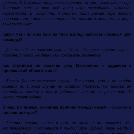
удалось. В Саратове получилось хорошее начало, сразу забили три
быстрых гола, а вот под конец игра разладилась, началась
нервозность. В Тольятти, я считаю, была равная игра, просто
соперник сумел воспользоваться всеми своими моментами, а мы, к
сожалению, нет.
Какой матч из трех был на твой взгляд наиболее сложным для
команды?
- Для меня была сложная игра в Пензе. Соперник хорошо играл в
обороне, строго, не давал нам создавать моментов!
Как отразился на команде уход Мартынова и Ердакова в
ярославский «Локомотив»?
- Егор и Даниил отличные игроки! Я считаю, что с их уходом
команда ни в коем случае не ослабла. Надеюсь, мы найдем им
достойную замену и будем работать дальше на результат. Я
желаю парням удачи!
В чем, по твоему, основная причина череды неудач «Сокола» в
последних играх?
- Честно говоря, этого я сам не знаю и не понимаю. Мы
настраиваемся и готовимся к каждой игре. Думаю, наши неудачи
это лишь вопрос времени, своего рода черная полоса. Я уверен -