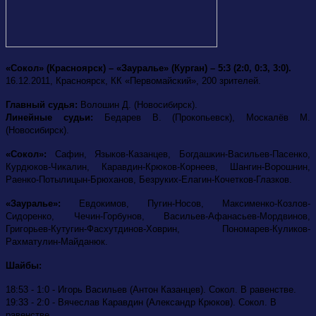
«Сокол» (Красноярск) – «Зауралье» (Курган) – 5:3 (2:0, 0:3, 3:0).
16.12.2011, Красноярск, КК «Первомайский», 200 зрителей.
Главный судья:
Волошин Д. (Новосибирск).
Линейные судьи:
Бедарев В. (Прокопьевск), Москалёв М.
(Новосибирск).
«Сокол»:
Сафин, Языков-Казанцев, Богдашкин-Васильев-Пасенко,
Курдюков-Чикалин, Каравдин-Крюков-Корнеев, Шангин-Ворошнин,
Раенко-Потылицын-Брюханов, Безруких-Елагин-Кочетков-Глазков.
«Зауралье»:
Евдокимов,
Пугин-Носов, Максименко-Козлов-
Сидоренко, Чечин-Горбунов, Васильев-Афанасьев-Мордвинов,
Григорьев-Кутугин-Фасхутдинов-Ховрин, Пономарев-Куликов-
Рахматулин-Майданюк.
Шайбы:
18:53 - 1:0 - Игорь Васильев (Антон Казанцев). Сокол. В равенстве.
19:33 - 2:0 - Вячеслав Каравдин (Александр Крюков). Сокол. В
равенстве.