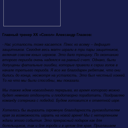
Главный тренер ХК «Сокол» Александр Глазков:
- Нас усталость тоже касается. Плюс ко всему – дефицит
защитников. Сегодня весь матч играли в три пары защитников,
включая совсем юных игроков. Это дало трещину. По окончанию
второго периода очень надеялся на равный счет. Однако, были
допущены фатальные ошибки, которые привели к серии голов в
начале третьего периода. Я все же благодарен ребятам, что они
бились до конца, несмотря на усталость. Это был честный хоккей.
То на что мы были способны, мы показали.
Мы также ждем новогоднего перерыва, во время которого можно
будет немного отдохнуть и плодотворно поработать. Поздравляю
команду соперника с победой. Будем готовится к ответной игре.
Хотелось бы выразить огромную благодарность руководителям
края за возможность играть на новой арене! Мы с нетерпением
ждали этого события. Это прекрасный подарок как для
болельщиков, так и для города и в целом для края. Приглашаем