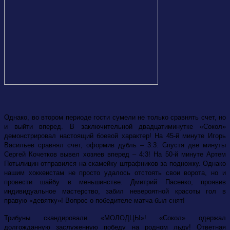
Однако, во втором периоде гости сумели не только сравнять счет, но
и выйти вперед. В заключительной двадцатиминутке «Сокол»
демонстрировал настоящий боевой характер! На 45-й минуте Игорь
Васильев сравнял счет, оформив дубль – 3:3. Спустя две минуты
Сергей Кочетков вывел хозяев вперед – 4:3! На 50-й минуте Артем
Потылицин отправился на скамейку штрафников за подножку. Однако
нашим хоккеистам не просто удалось отстоять свои ворота, но и
провести шайбу в меньшинстве. Дмитрий Пасенко, проявив
индивидуальное мастерство, забил невероятной красоты гол в
правую «девятку»! Вопрос о победителе матча был снят!
Трибуны скандировали «МОЛОДЦЫ»! «Сокол» одержал
долгожданную заслуженную победу на родном льду! Ответная