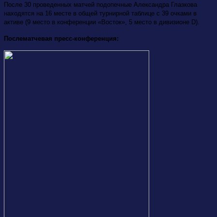
После 30 проведенных матчей подопечные Александра Глазкова
находятся на 16 месте в общей турнирной таблице с 39 очками в
активе (9 место в конференции «Восток», 5 место в дивизионе D).
Послематчевая пресс-конференция: