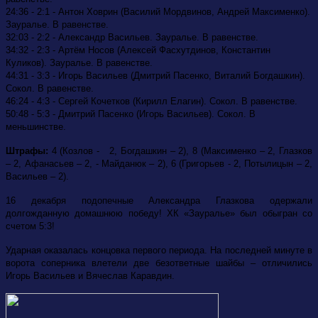
24:36 - 2:1 - Антон Ховрин (Василий Мордвинов, Андрей Максименко).
Зауралье. В равенстве.
32:03 - 2:2 - Александр Васильев. Зауралье. В равенстве.
34:32 - 2:3 - Артём Носов (Алексей Фасхутдинов, Константин
Куликов). Зауралье. В равенстве.
44:31 - 3:3 - Игорь Васильев (Дмитрий Пасенко, Виталий Богдашкин).
Сокол. В равенстве.
46:24 - 4:3 - Сергей Кочетков (Кирилл Елагин). Сокол. В равенстве.
50:48 - 5:3 - Дмитрий Пасенко (Игорь Васильев). Сокол. В
меньшинстве.
Штрафы:
4 (Козлов - 2, Богдашкин – 2), 8 (Максименко – 2, Глазков
– 2, Афанасьев – 2, - Майданюк – 2), 6 (Григорьев - 2, Потылицын – 2,
Васильев – 2).
16 декабря подопечные Александра Глазкова одержали
долгожданную домашнюю победу! ХК «Зауралье» был обыгран со
счетом 5:3!
Ударная оказалась концовка первого периода. На последней минуте в
ворота соперника влетели две безответные шайбы – отличились
Игорь Васильев и Вячеслав Каравдин.