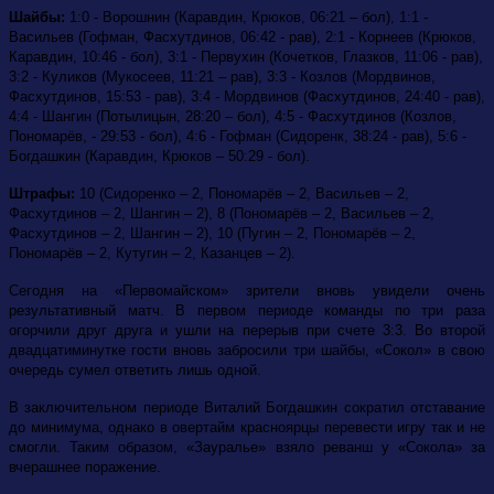
Шайбы:
1:0 - Ворошнин (Каравдин, Крюков, 06:21 – бол), 1:1 -
Васильев (Гофман, Фасхутдинов, 06:42 - рав), 2:1 - Корнеев (Крюков,
Каравдин, 10:46 - бол), 3:1 - Первухин (Кочетков, Глазков, 11:06 - рав),
3:2 - Куликов (Мукосеев, 11:21 – рав), 3:3 - Козлов (Мордвинов,
Фасхутдинов, 15:53 - рав), 3:4 - Мордвинов (Фасхутдинов, 24:40 - рав),
4:4 - Шангин (Потылицын, 28:20 – бол), 4:5 - Фасхутдинов (Козлов,
Пономарёв, - 29:53 - бол), 4:6 - Гофман (Сидоренк, 38:24 - рав), 5:6 -
Богдашкин (Каравдин, Крюков – 50:29 - бол).
Штрафы:
10 (Сидоренко – 2, Пономарёв – 2, Васильев – 2,
Фасхутдинов – 2, Шангин – 2), 8 (Пономарёв – 2, Васильев – 2,
Фасхутдинов – 2, Шангин – 2), 10 (Пугин – 2, Пономарёв – 2,
Пономарёв – 2, Кутугин – 2, Казанцев – 2).
Сегодня на «Первомайском» зрители вновь увидели очень
результативный матч. В первом периоде команды по три раза
огорчили друг друга и ушли на перерыв при счете 3:3. Во второй
двадцатиминутке гости вновь забросили три шайбы, «Сокол» в свою
очередь сумел ответить лишь одной.
В заключительном периоде Виталий Богдашкин сократил отставание
до минимума, однако в овертайм красноярцы перевести игру так и не
смогли. Таким образом, «Зауралье» взяло реванш у «Сокола» за
вчерашнее поражение.