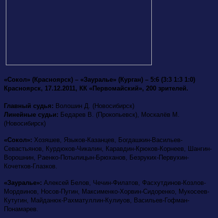
«Сокол» (Красноярск) – «Зауралье» (Курган) – 5:6 (3:3 1:3 1:0)
Красноярск, 17.12.2011, КК «Первомайский», 200 зрителей.
Главный судья:
Волошин Д. (Новосибирск)
Линейные судьи:
Бедарев В. (Прокопьевск), Москалёв М.
(Новосибирск)
«Сокол»:
Хозяшев,
Языков-Казанцев, Богдашкин-Васильев-
Севастьянов,
Курдюков-Чикалин, Каравдин-Крюков-Корнеев, Шангин-
Ворошнин, Раенко-Потылицын-Брюханов, Безруких-Первухин-
Кочетков-Глазков.
«Зауралье»:
Алексей Белов, Чечин-Филатов, Фасхутдинов-Козлов-
Мордвинов, Носов-Пугин, Максименко-Хорвин-Сидоренко, Мукосеев-
Кутугин, Майданюк-Рахматуллин-Кулиуов, Васильев-Гофман-
Понамарев.