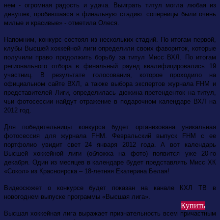
нем - огромная радость и удача. Выиграть титул могла любая из
девушек, пробившаяся в финальную стадию: соперницы были очень
милые и красивые» - отметила Олеся.
Напомним, конкурс состоял из нескольких стадий. По итогам первой,
клубы Высшей хоккейной лиги определили своих фавориток, которые
получили право продолжить борьбу за титул Мисс ВХЛ. По итогам
регионального отбора в финальный раунд квалифицировались 19
участниц. В результате голосования, которое проходило на
официальном сайте ВХЛ, а также выбора экспертов журнала FHM и
представителей Лиги, определилась дюжина претенденток на титул,
чьи фотосессии найдут отражение в подарочном календаре ВХЛ на
2012 год.
Для победительницы конкурса будет организована уникальная
фотосессия для журнала FHM. Февральский выпуск FHM c ее
портфолио увидит свет 24 января 2012 года. А вот календарь
Высшей хоккейной лиги (обложка на фото) появится уже 20-го
декабря. Один из месяцев в календаре будет представлять Мисс ХК
«Сокол» из Красноярска – 18-летняя Екатерина Белая!
Видеосюжет о конкурсе будет показан на канале КХЛ ТВ в
новогоднем выпуске программы «Высшая лига».
Купить
Высшая хоккейная лига выражает признательность всем причастным