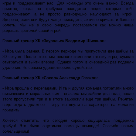
игры и поддерживают нас! Для команды это очень важно. Всегда
приятно, когда на трибунах находятся люди, которые тебя
поддерживают, а не просто равнодушно наблюдают за игрой.
Здорово, если они будут чаще приходить, активно кричать и больше
болеть. Мы же в свою очередь постараемся как можно чаще
радовать зрителей своей игрой!
Главный тренер ХК «Зауралье» Владимир Шиханов:
- Игра была равная. В первом периоде мы пропустили две шайбы за
30 секунд. После этого мы немного изменили тактику игры, сумели
отыграться и выйти вперед. Однако потом в очередной раз подвели
удаления. Не совсем удовлетворило судейство.
Главный тренер ХК «Сокол» Александр Глазков:
- Игра прошла с перепадами. И та и другая команда потратили много
физических и моральных сил - сначала мы забили два гола, после
этого пропустили три и в итоге забросили ещё три шайбы. Ребятам
надо отдать должное – игру вытянули на характере, на желании
победить.
Хочется отметить, что сегодня хорошо ощущалась поддержка
трибун! Это была ощутимая помощь команде! Спасибо нашим
болельщикам!