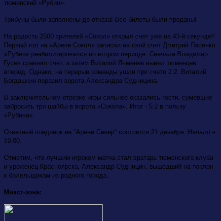
тюменский «Рубин».
Трибуны были заполнены до отказа! Все билеты были проданы!
На радость 2500 зрителей «Сокол» открыл счет уже на 43-й секунде!!
Первый гол на «Арене Сокол» записал на свой счет Дмитрий Пасенко.
«Рубин» реабилитировался во втором периоде. Сначала Владимир
Гусев сравнял счет, а затем Виталий Ячменев вывел тюменцев
вперед. Однако, на перерыв команды ушли при счете 2:2. Виталий
Богдашкин поразил ворота Александра Судницина.
В заключительном отрезке игры сильнее оказались гости, сумевшие
забросить три шайбы в ворота «Сокола». Итог - 5:2 в пользу
«Рубина».
Ответный поединок на "Арене Север" состоится 21 декабря. Начало в
19.00.
Отметим, что лучшим игроком матча стал вратарь тюменского клуба
и уроженец Красноярска, Александр Судницин, вышедший на поклон
к болельщикам из родного города.
Микст-зона: