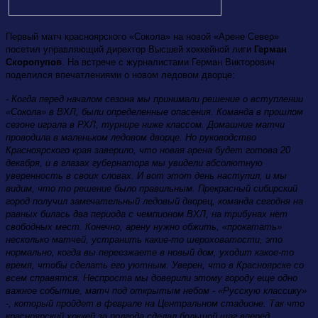
Первый матч красноярского «Сокола» на новой «Арене Север»
посетил управляющий директор Высшей хоккейной лиги
Герман
Скоропупов
. На встрече с журналистами Герман Викторович
поделился впечатлениями о новом ледовом дворце:
- Когда перед началом сезона мы принимали решение о вступлении
«Сокола» в ВХЛ, были определенные опасения. Команда в прошлом
сезоне играла в РХЛ, турнире ниже классом. Домашние матчи
проводила в маленьком ледовом дворце. Но руководство
Красноярского края заверило, что новая арена будет готова 20
декабря, и в глазах губернатора мы увидели абсолютную
уверенность в своих словах. И вот этот день наступил, и мы
видим, что то решение было правильным. Прекрасный сибирский
город получил замечательный ледовый дворец, команда сегодня на
равных билась два периода с чемпионом ВХЛ, на трибунах нет
свободных мест. Конечно, арену нужно обжить, «прокатать»
несколько матчей, устранить какие-то шероховатости, это
нормально, когда вы переезжаете в новый дом, уходит какое-то
время, чтобы сделать его уютным. Уверен, что в Красноярске со
всем справятся. Неспроста мы доверили этому городу еще одно
важное событие, матч под открытым небом - «Русскую классику»
-, который пройдет в феврале на Центральном стадионе. Так что
красноярский хоккей за полгода сделал большой шаг вперед.