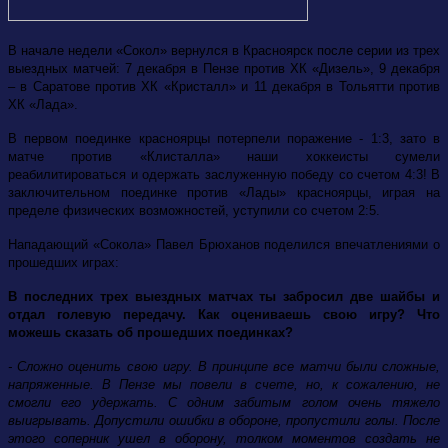
В начале недели «Сокол» вернулся в Красноярск после серии из трех
выездных матчей: 7 декабря в Пензе против ХК «Дизель», 9 декабря
– в Саратове против ХК «Кристалл» и 11 декабря в Тольятти против
ХК «Лада».
В первом поединке красноярцы потерпели поражение - 1:3, зато в
матче против «Клисталла» наши хоккеисты сумели
реабилитироваться и одержать заслуженную победу со счетом 4:3! В
заключительном поединке против «Лады» красноярцы, играя на
пределе физических возможностей, уступили со счетом 2:5.
Нападающий «Сокола» Павел Брюханов поделился впечатлениями о
прошедших играх:
В последних трех выездных матчах ты забросил две шайбы и
отдал голевую передачу. Как оцениваешь свою игру? Что
можешь сказать об прошедших поединках?
- Сложно оценить свою игру. В принципе все матчи были сложные,
напряженные. В Пензе мы повели в счете, но, к сожалению, не
смогли его удержать. С одним забитым голом очень тяжело
выигрывать. Допустили ошибки в обороне, пропустили голы. После
этого соперник ушел в оборону, толком моментов создать не