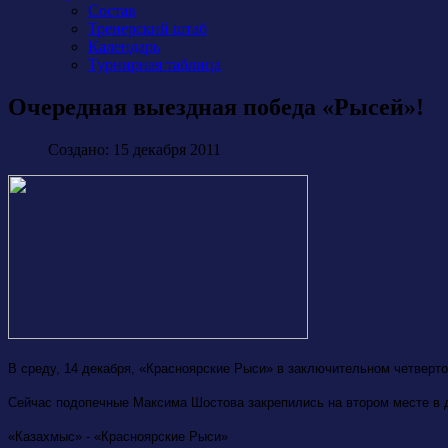
Состав
Тренерский штаб
Календарь
Турнирная таблица
Очередная выездная победа «Рысей»!
Создано: 15 декабря 2011
В среду, 14 декабря, «Красноярские Рыси» в заключительном четверт
Сейчас подопечные Максима Шостова закрепились на втором месте в д
«Казахмыс» - «Красноярские Рыси»