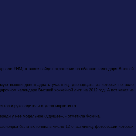
журнале FHM, а также найдет отражение на обложке календаря Высшей
ямую вышли девятнадцать участниц, двенадцать из которых по воле
арочном календаре Высшей хоккейной лиги на 2012 год. А вот какая из
.
ектор и руководители отдела маркетинга.
реди у нее модельное будущее», - отметила Фокина.
расноярка была включена в число 12 счастливиц, фотосессии которых