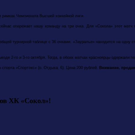
в рамках Чемпионата Высшей хоккейной лиги.
сейчас опережает нашу команду на три очка. Для «Сокола» этот матч б
общей турнирной таблице с 36 очками. «Зауралье» находится на одну с
зде 2-го и 3-го октября. Тогда, в обоих матчах красноярцы одержали по
 спорта «Спортэкс» (о. Отдыха, 6). Цена 200 рублей.
Внимание, продажа
ов ХК «Сокол»!