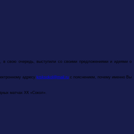
, в свою очередь, выступили со своими предложениями и идеями о
лектронному адресу
krsksokol@mail.ru
с пояснением, почему именно Вы
здных матчах ХК «Сокол».