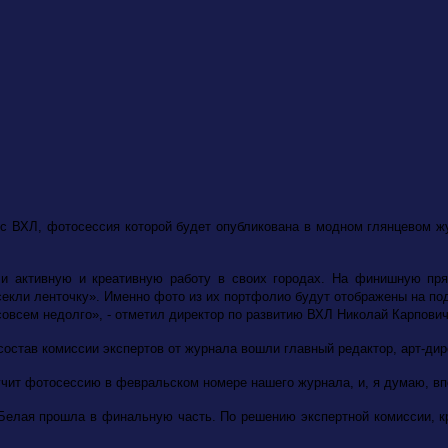
сс ВХЛ, фотосессия которой будет опубликована в модном глянцевом 
ли активную и креативную работу в своих городах. На финишную пр
секли ленточку». Именно фото из их портфолио будут отображены на под
совсем недолго», - отметил директор по развитию ВХЛ Николай Карпович
остав комиссии экспертов от журнала вошли главный редактор, арт-дир
ит фотосессию в февральском номере нашего журнала, и, я думаю, впе
а Белая прошла в финальную часть.
По решению экспертной комиссии, к