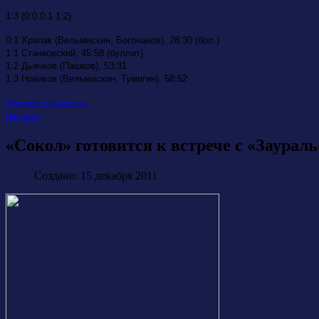
1:3 (0:0 0:1 1:2)
0:1 Храпак (Вельмискин, Богочанов), 28:30 (бол.)
1:1 Станковский, 45:58 (буллит)
1:2 Дьячков (Пашков), 53:31
1:3 Новиков (Вельмискин, Тумигин), 58:52
Текстовая трансляции
Протокол
«Сокол» готовится к встрече с «Заурал
Создано: 15 декабря 2011