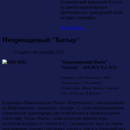
студенческой командой России
из девяти красноярских
претенденток тренерский штаб
оставил четверых.
Подробнее...
Непроходимый "Батыр"
Создано: 08 декабря 2013
"Красноярские Рыси" -
"Батыр" - 0:6 (0:3, 0:2, 0:1)
8 декабря. 2013г. Красноярск. МСК
«Арена.Север». 270 зрителей
Главный судья: Шерер Максим. Линейные
судьи: П.Луговик. А.Ячменев.
8 декабря «Красноярские Рыси» встречались с «молодежкой»
из Нефтекамска - командой «Батыр». С этим непримиримым
соперником красноярцы уже помучились в прошлогоднем
плей-офф. Тогда «Рыси», дома выиграв первую игру,
уступили вторую со счетом 0:11. Сегодня счет был не таким
разгромным, однако сопернику удалось, как и в прошлый раз,