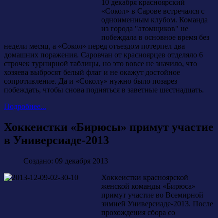
10 декабря красноярский
«Сокол» в Сарове встречался с
одноименным клубом. Команда
из города "атомщиков" не
побеждала в основное время без
недели месяц, а «Сокол» перед отъездом потерпел два
домашних поражения. Саровчан от красноярцев отделяло 6
строчек турнирной таблицы, но это вовсе не значило, что
хозяева выбросят белый флаг и не окажут достойное
сопротивление. Да и «Соколу» нужно было позарез
побеждать, чтобы снова подняться в заветные шестнадцать.
Подробнее...
Хоккеистки «Бирюсы» примут участие
в Универсиаде-2013
Создано: 09 декабря 2013
Хоккеистки красноярской
женской команды «Бирюса»
примут участие во Всемирной
зимней Универсиаде-2013. После
прохождения сбора со