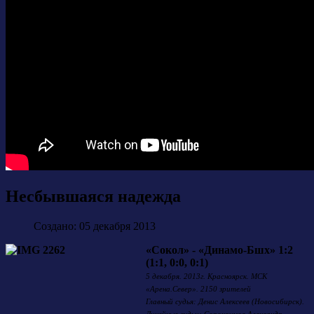
Несбывшаяся надежда
Создано: 05 декабря 2013
«Сокол» - «Динамо-Бшх» 1:2
(1:1, 0:0, 0:1)
5 декабря. 2013г. Красноярск. МСК
«Арена.Север». 2150 зрителей
Главный судья: Денис Алексеев (Новосибирск).