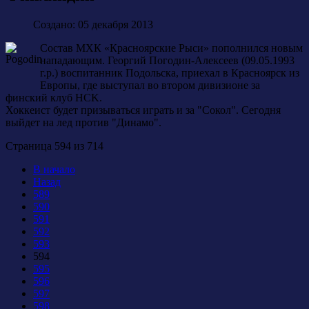
Создано: 05 декабря 2013
Состав МХК «Красноярские Рыси» пополнился новым
нападающим. Георгий Погодин-Алексеев (09.05.1993
г.р.) воспитанник Подольска, приехал в Красноярск из
Европы, где выступал во втором дивизионе за
финский клуб HCK.
Хоккеист будет призываться играть и за "Сокол". Сегодня
выйдет на лед против "Динамо".
Страница 594 из 714
В начало
Назад
589
590
591
592
593
594
595
596
597
598