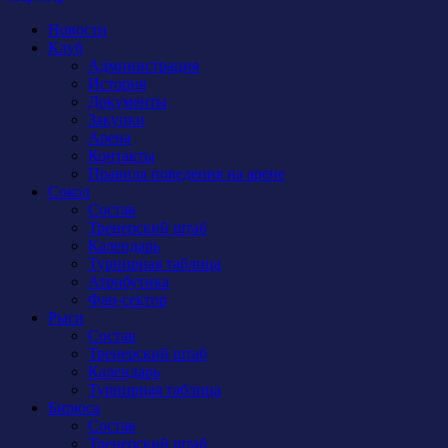
Новости
Клуб
Администрация
История
Документы
Закупки
Арена
Контакты
Правила поведения на арене
Сокол
Состав
Тренерский штаб
Календарь
Турнирная таблица
Атрибутика
Фан-сектор
Рыси
Состав
Тренерский штаб
Календарь
Турнирная таблица
Бирюса
Состав
Тренерский штаб