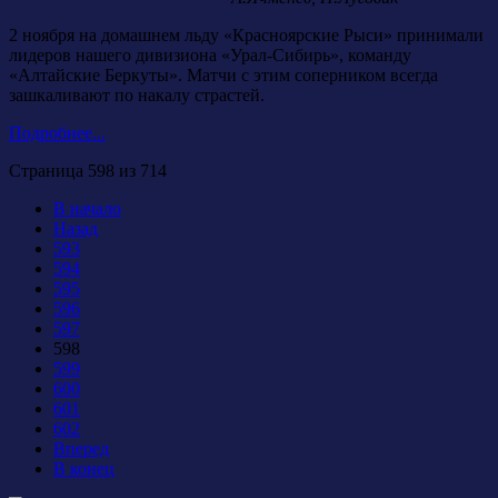
2 ноября на домашнем льду «Красноярские Рыси» принимали
лидеров нашего дивизиона «Урал-Сибирь», команду
«Алтайские Беркуты». Матчи с этим соперником всегда
зашкаливают по накалу страстей.
Подробнее...
Страница 598 из 714
В начало
Назад
593
594
595
596
597
598
599
600
601
602
Вперед
В конец