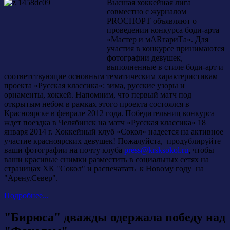
Высшая хоккейная лига
совместно с журналом
PROСПОРТ объявляют о
проведении конкурса боди-арта
«Мастер и мARгариTа». Для
участия в конкурсе принимаются
фотографии девушек,
выполненные в стиле боди-арт и
соответствующие основным тематическим характеристикам
проекта «Русская классика»: зима, русские узоры и
орнаменты, хоккей. Напомним, что первый матч под
открытым небом в рамках этого проекта состоялся в
Красноярске в феврале 2012 года. Победительниц конкурса
ждет поездка в Челябинск на матч «Русская классика» 18
января 2014 г. Хоккейный клуб «Сокол» надеется на активное
участие красноярских девушек! Пожалуйста, продублируйте
ваши фотографии на почту клуба
press@krsksokol.ru
, чтобы
ваши красивые снимки разместить в социальных сетях на
страницах ХК "Сокол" и распечатать к Новому году на
"Арену.Север".
Подробнее...
"Бирюса" дважды одержала победу над