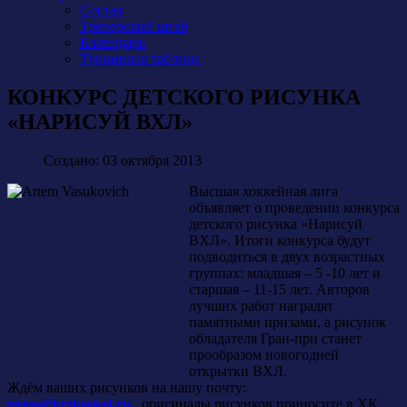
Состав
Тренерский штаб
Календарь
Турнирная таблица
КОНКУРС ДЕТСКОГО РИСУНКА
«НАРИСУЙ ВХЛ»
Создано: 03 октября 2013
Высшая хоккейная лига
объявляет о проведении конкурса
детского рисунка «Нарисуй
ВХЛ». Итоги конкурса будут
подводиться в двух возрастных
группах: младшая – 5 -10 лет и
старшая – 11-15 лет. Авторов
лучших работ наградят
памятными призами, а рисунок
обладателя Гран-при станет
прообразом новогодней
открытки ВХЛ.
Ждём ваших рисунков на нашу почту:
press@krsksokol.ru
,
оригиналы рисунков приносите в ХК