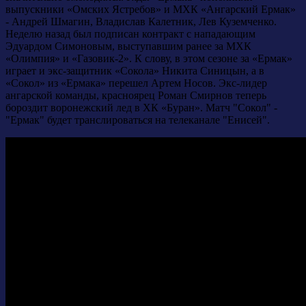
выпускники «Омских Ястребов» и МХК «Ангарский Ермак»
- Андрей Шмагин, Владислав Калетник, Лев Куземченко.
Неделю назад был подписан контракт с нападающим
Эдуардом Симоновым, выступавшим ранее за МХК
«Олимпия» и «Газовик-2». К слову, в этом сезоне за «Ермак»
играет и экс-защитник «Сокола» Никита Синицын, а в
«Сокол» из «Ермака» перешел Артем Носов. Экс-лидер
ангарской команды, красноярец Роман Смирнов теперь
бороздит воронежский лед в ХК «Буран». Матч "Сокол" -
"Ермак" будет транслироваться на телеканале "Енисей".