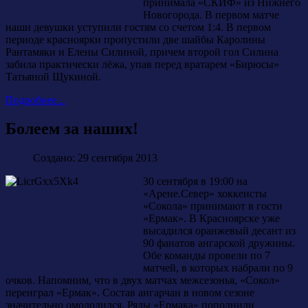
принимала «СКИФ» из Нижнего
Новогорода. В первом матче
наши девушки уступили гостям со счетом 1:4. В первом
периоде красноярки пропустили две шайбы Каролины
Рантамяки и Елены Силиной, причем второй гол Силина
забила практически лёжа, упав перед вратарем «Бирюсы»
Татьяной Щукиной.
Подробнее...
Болеем за наших!
Создано: 29 сентября 2013
30 сентября в 19:00 на
«Арене.Север» хоккеисты
«Сокола» принимают в гости
«Ермак». В Красноярске уже
высадился оранжевый десант из
90 фанатов ангарской дружины.
Обе команды провели по 7
матчей, в которых набрали по 9
очков. Напомним, что в двух матчах межсезонья, «Сокол»
переиграл «Ермак». Состав ангарчан в новом сезоне
значительно омолодился. Ряды «Ермака» пополнили