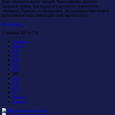
бурю положительных эмоций. Красноярская дружина
одержала победу над лидером нынешнего чемпионата
«Казцинк-Торпедо» из Казахстана. До приезда в Красноярск
усть-каменогорцы побеждали семь матчей кряду.
Подробнее...
Страница 603 из 714
В начало
Назад
598
599
600
601
602
603
604
605
606
607
Вперед
В конец