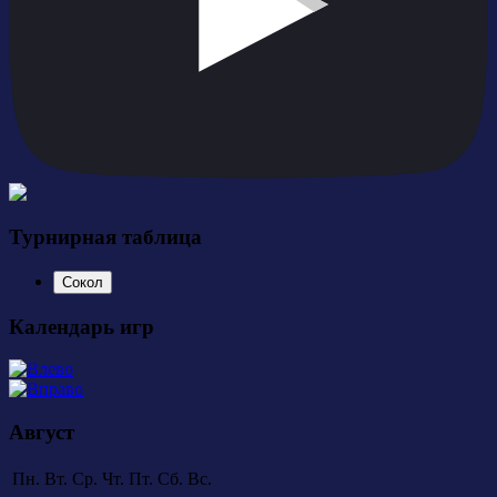
Турнирная таблица
Сокол
Календарь игр
Август
Пн.
Вт.
Ср.
Чт.
Пт.
Сб.
Вс.