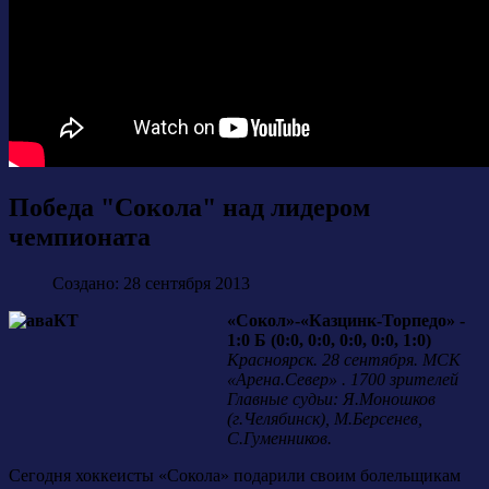
Победа "Сокола" над лидером
чемпионата
Создано: 28 сентября 2013
«Сокол»-«Казцинк-Торпедо» -
1:0 Б (0:0, 0:0, 0:0, 0:0, 1:0)
Красноярск. 28 сентября. МСК
«Арена.Север» . 1700 зрителей
Главные судьи: Я.Моношков
(г.Челябинск), М.Берсенев,
С.Гуменников.
Сегодня хоккеисты «Сокола» подарили своим болельщикам