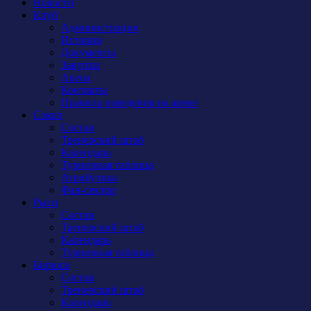
Новости
Клуб
Администрация
История
Документы
Закупки
Арена
Контакты
Правила поведения на арене
Сокол
Состав
Тренерский штаб
Календарь
Турнирная таблица
Атрибутика
Фан-сектор
Рыси
Состав
Тренерский штаб
Календарь
Турнирная таблица
Бирюса
Состав
Тренерский штаб
Календарь