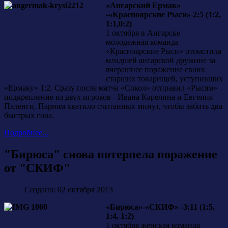
«Ангарский Ермак»
-«Красноярские Рыси» 2:5 (1:2,
1:1,0:2)
1 октября в Ангарске
молодежная команда
«Красноярские Рыси» отомстила
младшей ангарской дружине за
вчерашнее поражение своих
старших товарищей, уступивших
«Ермаку» 1:2. Сразу после матча «Сокол» отправил «Рысям»
подкрепление из двух игроков - Ивана Карелина и Евгения
Паленги. Парням хватило считанных минут, чтобы забить два
быстрых гола.
Подробнее...
"Бирюса" снова потерпела поражение
от "СКИФ"
Создано: 02 октября 2013
«Бирюса»-«СКИФ» -3:11 (1:5,
1:4, 1:2)
1 октября женская команда