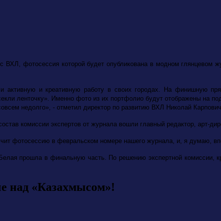
сс ВХЛ, фотосессия которой будет опубликована в модном глянцевом 
ли активную и креативную работу в своих городах. На финишную пр
секли ленточку». Именно фото из их портфолио будут отображены на под
совсем недолго», - отметил директор по развитию ВХЛ Николай Карпович
остав комиссии экспертов от журнала вошли главный редактор, арт-дир
ит фотосессию в февральском номере нашего журнала, и, я думаю, впе
а Белая прошла в финальную часть.
По решению экспертной комиссии, к
че над «Казахмысом»!