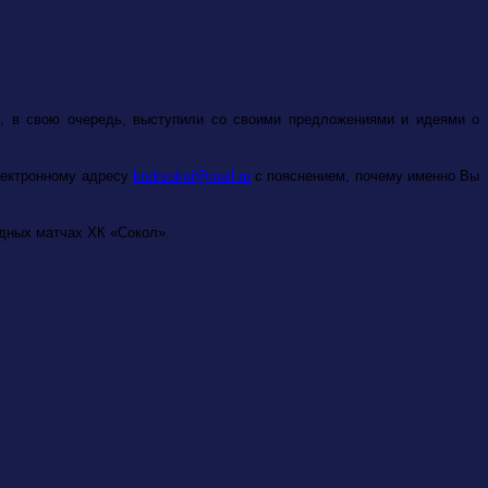
, в свою очередь, выступили со своими предложениями и идеями о
лектронному адресу
krsksokol@mail.ru
с пояснением, почему именно Вы
здных матчах ХК «Сокол».