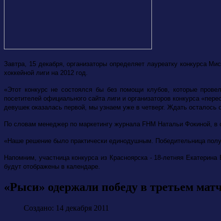
Завтра, 15 декабря,
организаторы определяет лауреатку конкурса Ми
хоккейной лиги на 2012 год.
«Этот конкурс не состоялся бы без помощи клубов, которые прове
посетителей официального сайта лиги и организаторов конкурса «пере
девушек оказалась первой, мы узнаем уже в четверг. Ждать осталось 
По словам менеджер по маркетингу журнала FHM Натальи Фокиной, в с
«Наше решение было практически единодушным. Победительница получ
Напомним, участница конкурса из Красноярска - 18-летняя Екатерин
будут отображены в календаре.
«Рыси» одержали победу в третьем мат
Создано: 14 декабря 2011