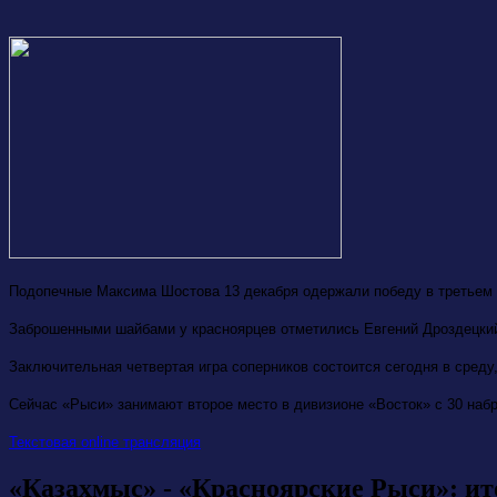
Подопечные Максима Шостова 13 декабря одержали победу в третьем м
Заброшенными шайбами у красноярцев отметились Евгений Дроздецкий
Заключительная четвертая игра соперников состоится сегодня в среду,
Сейчас «Рыси» занимают второе место в дивизионе «Восток» с 30 наб
Текстовая
online
трансляция
«Казахмыс» - «Красноярские Рыси»: ито