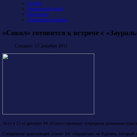
Состав
Тренерский штаб
Календарь
Турнирная таблица
«Сокол» готовится к встрече с «Заурал
Создано: 15 декабря 2011
16-го и 17-го декабря ХК «Сокол» проведет очередные домашние игры 
Соперником красноярцев станет ХК «Зауралье» из Кургана, который 