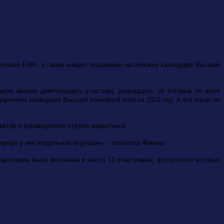
журнале FHM, а также найдет отражение на обложке календаря Высшей
ямую вышли девятнадцать участниц, двенадцать из которых по воле
арочном календаре Высшей хоккейной лиги на 2012 год. А вот какая из
.
ектор и руководители отдела маркетинга.
реди у нее модельное будущее», - отметила Фокина.
расноярка была включена в число 12 счастливиц, фотосессии которых