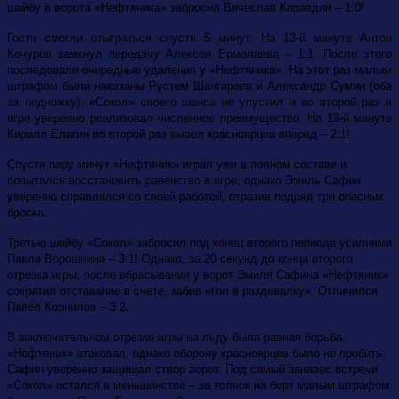
шайбу в ворота «Нефтяника» забросил Вячеслав Каравдин – 1:0!
Гости смогли отыграться спустя 5 минут. На 13-й минуте Антон
Кочуров замкнул передачу Алексея Ермолаева – 1:1. После этого
последовали очередные удаления у «Нефтяника». На этот раз малым
штрафом были наказаны Рустем Шангараев и Александр Сумин (оба
за подножку). «Сокол» своего шанса не упустил и во второй раз в
игре уверенно реализовал численное преимущество. На 13-й минуте
Кирилл Елагин во второй раз вывел красноярцев вперед – 2:1!
Спустя пару минут «Нефтяник» играл уже в полном составе и
попытался восстановить равенство в игре, однако Эмиль Сафин
уверенно справлялся со своей работой, отразив подряд три опасных
броска.
Третью шайбу «Сокол» забросил под конец второго периода усилиями
Павла Ворошнина – 3:1! Однако, за 20 секунд до конца второго
отрезка игры, после вбрасывания у ворот Эмиля Сафина «Нефтяник»
сократил отставание в счете, забив «гол в раздевалку». Отличился
Павел Корнилов – 3:2.
В заключительном отрезке игры на льду была равная борьба.
«Нефтяник» атаковал, однако оборону красноярцев было не пробить.
Сафин уверенно защищал створ ворот. Под самый занавес встречи
«Сокол» остался в меньшинстве – за толчок на борт малым штрафом