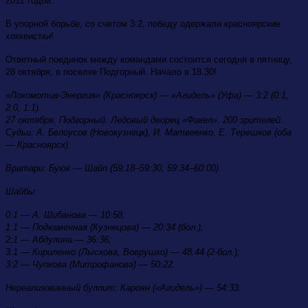
2012 годов.
В упорной борьбе, со счетом 3:2, победу одержали красноярские
хоккеистки!
Ответный поединок между командами состоится сегодня в пятницу,
28 октября, в поселке Подгорный. Начало в 18.30!
«Локомотив-Энергия» (Красноярск) — «Агидель» (Уфа) — 3:2 (0:1,
2:0, 1:1).
27 октября. Подгорный. Ледовый дворец «Факел». 200 зрителей.
Судьи: А. Белоусов (Новокузнецк), И. Матвеенко, Е. Терешков (оба
— Красноярск).
Вратари: Буюк — Шайп (59:18–59:30, 59:34–60:00).
Шайбы:
0:1 — А. Шибанова — 10:58;
1:1 — Подкаменная (Кузнецова) — 20:34 (бол.);
2:1 — Абдулина — 36:36;
3:1 — Кириленко (Лыскова, Воврушко) — 48:44 (2-бол.);
3:2 — Чупкова (Митрофанова) — 50:22.
Нереализованный буллит: Кароян («Агидель») — 54:33.