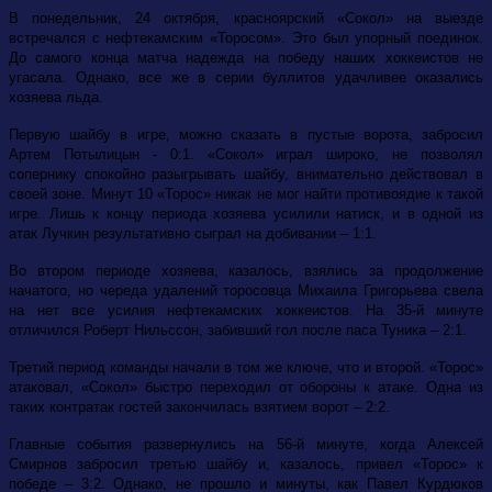
В понедельник, 24 октября, красноярский «Сокол» на выезде
встречался с нефтекамским «Торосом». Это был упорный поединок.
До самого конца матча надежда на победу наших хоккеистов не
угасала. Однако, все же в серии буллитов удачливее оказались
хозяева льда.
Первую шайбу в игре, можно сказать в пустые ворота, забросил
Артем Потылицын - 0:1. «Сокол» играл широко, не позволял
сопернику спокойно разыгрывать шайбу, внимательно действовал в
своей зоне. Минут 10 «Торос» никак не мог найти противоядие к такой
игре. Лишь к концу периода хозяева усилили натиск, и в одной из
атак Лучкин результативно сыграл на добивании – 1:1.
Во втором периоде хозяева, казалось, взялись за продолжение
начатого, но череда удалений торосовца Михаила Григорьева свела
на нет все усилия нефтекамских хоккеистов. На 35-й минуте
отличился Роберт Нильссон, забивший гол после паса Туника – 2:1.
Третий период команды начали в том же ключе, что и второй. «Торос»
атаковал, «Сокол» быстро переходил от обороны к атаке. Одна из
таких контратак гостей закончилась взятием ворот – 2:2.
Главные события развернулись на 56-й минуте, когда Алексей
Смирнов забросил третью шайбу и, казалось, привел «Торос» к
победе – 3:2. Однако, не прошло и минуты, как Павел Курдюков