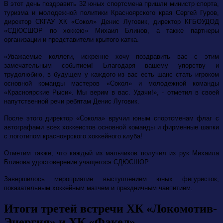
В этот день поздравить 32 юных спортсмена пришли министр спорта,
туризма и молодежной политики Красноярского края Сергей Гуров,
директор
СКГАУ
ХК «Сокол» Денис Луговик, директор
КГБОУДОД
«СДЮСШОР по хоккею»
Михаил Блинов, а также партнеры
организации и представители крытого катка.
«Уважаемые коллеги, искренне хочу поздравить вас с этим
замечательным событием! Благодаря вашему упорству и
трудолюбию, в будущем у каждого из вас есть шанс стать игроком
основной команды мастеров «Сокол» и молодежной команды
«Красноярские Рыси». Мы верим в вас. Удачи!», - отметил в своей
напутственной речи ребятам Денис Луговик.
После этого директор «Сокола» вручил юным спортсменам флаг с
автографами всех хоккеистов основной команды и фирменные шапки
с логотипом красноярского хоккейного клуба!
Отметим также, что каждый из мальчиков получил из рук Михаила
Блинова удостоверение учащегося СДЮСШОР.
Завершилось мероприятие выступлением юных фигуристок,
показательным хоккейным матчем и праздничным чаепитием.
Итоги третей встречи ХК «Локомотив-
Энергия» и ХК «Факел»