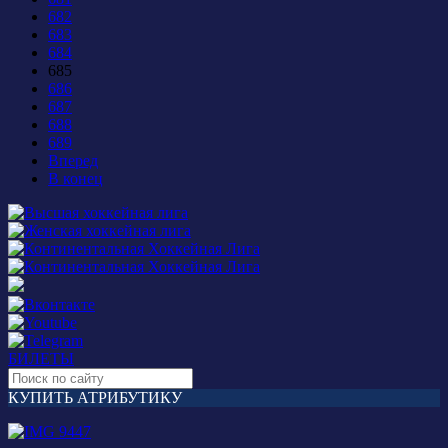
682
683
684
685
686
687
688
689
Вперед
В конец
БИЛЕТЫ
КУПИТЬ АТРИБУТИКУ