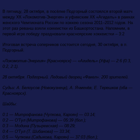
В пятницу, 28 октября, в посёлке Подгорный состоялся второй матч
между ХК «Локомотив-Энергия» и уфимским ХК «Агидель» в рамках
женского Чемпионата России по хоккею сезона 2011–2012 годов. На
этот раз реванш взяли хоккеистки из Башкортостана. Напомним, в
первой игре победу праздновали красноярские хоккеистки – 3:2
Итоговая встреча соперников состоится сегодня, 30 октября, в п.
Подгорный.
«Локомотив-Энергия» (Красноярск) — «Агидель» (Уфа) — 2:6 (0:3,
0:2, 2:1).
28 октября. Подгорный. Ледовый дворец «Факел». 200 зрителей.
Судьи: А. Белоусов (Новокузнецк), А. Ячменёв, Е. Терешков (оба —
Красноярск).
Шайбы:
0:1 — Митрофанова (Чупкова, Кароян) — 03:14;
0:2 — О'Тул (Митрофанова) — 05:39 (бол.);
0:3 — Модина (Пузыревская) — 08:29;
0:4 — О'Тул (Т. Шибанова) — 33:34;
0:5 — Чупкова (Садыкова, Кароян) — 37:03 (бол.);