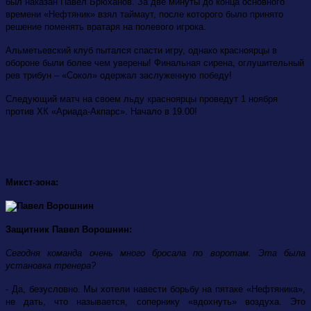
был наказан Павел Брюханов. За две минуты до конца основного
времени «Нефтяник» взял таймаут, после которого было принято
решение поменять вратаря на полевого игрока.
Альметьевский клуб пытался спасти игру, однако красноярцы в
обороне были более чем уверены! Финальная сирена, оглушительный
рев трибун – «Сокол» одержал заслуженную победу!
Следующий матч на своем льду красноярцы проведут 1 ноября
против ХК
«Ариада-Акпарc». Начало в 19.00!
Микст-зона:
Защитник Павел Ворошнин:
Сегодня команда очень много бросала по воротам. Эта была
установка тренера?
- Да, безусловно. Мы хотели навести борьбу на пятаке «Нефтяника»,
не дать, что называется, сопернику «вдохнуть» воздуха. Это