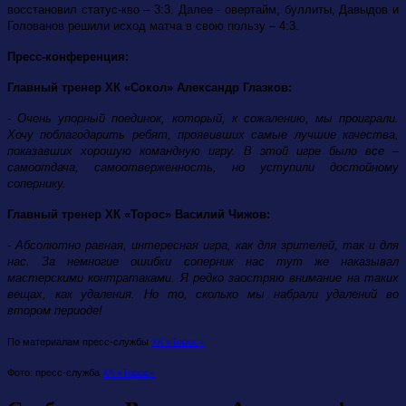
восстановил статус-кво – 3:3. Далее - овертайм, буллиты, Давыдов и
Голованов решили исход матча в свою пользу – 4:3.
Пресс-конференция:
Главный тренер ХК «Сокол» Александр Глазков:
- Очень упорный поединок, который, к сожалению, мы проиграли.
Хочу поблагодарить ребят, проявивших самые лучшие качества,
показавших хорошую командную игру. В этой игре было все –
самоотдача, самоотверженность, но уступили достойному
сопернику.
Главный тренер ХК «Торос» Василий Чижов:
- Абсолютно равная, интересная игра, как для зрителей, так и для
нас. За немногие ошибки соперник нас тут же наказывал
мастерскими контратаками. Я редко заостряю внимание на таких
вещах, как удаления. Но то, сколько мы набрали удалений во
втором периоде!
По материалам пресс-службы
ХК «Торос»
Фото: пресс-служба
ХК «Торос»