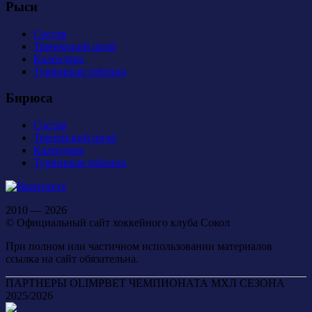
Рыси
Состав
Тренерский штаб
Календарь
Турнирная таблица
Бирюса
Состав
Тренерский штаб
Календарь
Турнирная таблица
2010 — 2026
© Официальный сайт хоккейного клуба Сокол
При полном или частичном использовании материалов
ссылка на сайт обязательна.
ПАРТНЕРЫ OLIMPBET ЧЕМПИОНАТА МХЛ СЕЗОНА
2025/2026