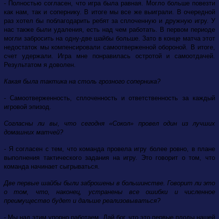
- Полностью согласен, что игра была равная. Могло больше повезти
как нам, так и сопернику. В итоге мы все же выиграли. В очередной
раз хотел бы поблагодарить ребят за сплоченную и дружную игру. У
нас также были удаления, есть над чем работать. В первом периоде
могли забросить на одну-две шайбы больше. Зато в конце матча этот
недостаток мы компенсировали самоотверженной обороной. В итоге,
счет удержали. Игра мне понравилась остротой и самоотдачей.
Результатом я доволен.
Какая была тактика на столь грозного соперника?
- Самоотверженность, сплоченность и ответственность за каждый
игровой эпизод.
Согласны ли вы, что сегодня «Сокол» провел один из лучших
домашних матчей?
-
Я согласен с тем, что команда провела игру более ровно, в плане
выполнения тактического задания на игру. Это говорит о том, что
команда начинает сыгрываться.
Две первые шайбы были заброшены в большинстве. Говорит ли это
о том, что, наконец, устранены все ошибки и численное
преимущество будет и дальше реализовываться?
- Мы над этим упорно работаем. Дай бог, что это первые плоды нашей