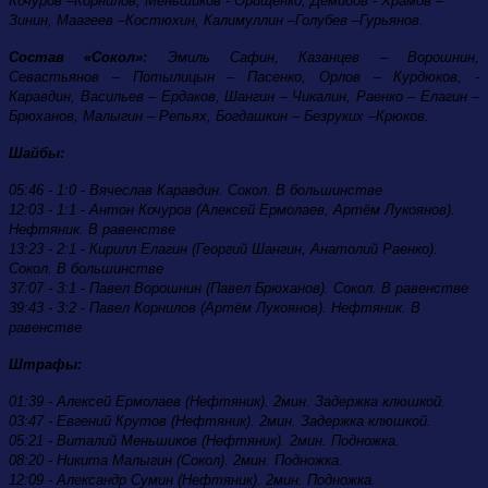
Кочуров –Корнилов, Меньшиков - Орищенко, Демидов - Храмов –
Зинин, Маагеев –Костюхин, Калимуллин –Голубев –Гурьянов.
Состав «Сокол»:
Эмиль Сафин, Казанцев – Ворошнин,
Севастьянов – Потылицын – Пасенко, Орлов – Курдюков, -
Каравдин, Васильев – Ердаков, Шангин – Чикалин, Раенко – Елагин –
Брюханов, Малыгин – Репьях, Богдашкин – Безруких –Крюков.
Шайбы:
05:46 - 1:0 - Вячеслав Каравдин. Сокол. В большинстве
12:03 - 1:1 - Антон Кочуров (Алексей Ермолаев, Артём Лукоянов).
Нефтяник. В равенстве
13:23 - 2:1 - Кирилл Елагин (Георгий Шангин, Анатолий Раенко).
Сокол. В большинстве
37:07 - 3:1 - Павел Ворошнин (Павел Брюханов). Сокол. В равенстве
39:43 - 3:2 - Павел Корнилов (Артём Лукоянов). Нефтяник. В
равенстве
Штрафы:
01:39 - Алексей Ермолаев (Нефтяник). 2мин. Задержка клюшкой.
03:47 - Евгений Крутов (Нефтяник). 2мин. Задержка клюшкой.
05:21 - Виталий Меньшиков (Нефтяник). 2мин. Подножка.
08:20 - Никита Малыгин (Сокол). 2мин. Подножка.
12:09 - Александр Сумин (Нефтяник). 2мин. Подножка.