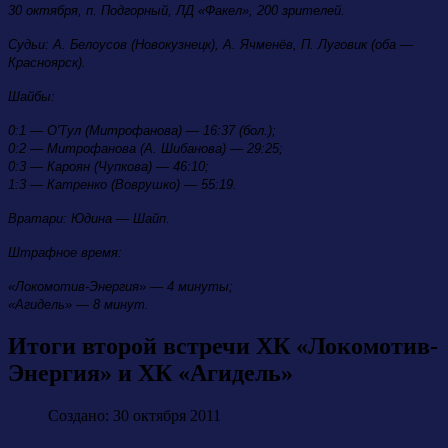
30 октября, п. Подгорный, ЛД «Факел», 200 зрителей.
Судьи: А. Белоусов (Новокузнецк), А. Ячменёв, П. Луговик (оба —
Красноярск).
Шайбы:
0:1 — О'Тул (Митрофанова) — 16:37 (бол.);
0:2 — Митрофанова (А. Шибанова) — 29:25;
0:3 — Кароян (Чупкова) — 46:10;
1:3 — Катренко (Воврушко) — 55:19.
Вратари: Юдина — Шайп.
Штрафное время:
«Локомотив-Энергия» — 4 минуты;
«Агидель» — 8 минут.
Итоги второй встречи ХК «Локомотив-
Энергия» и ХК «Агидель»
Создано: 30 октября 2011