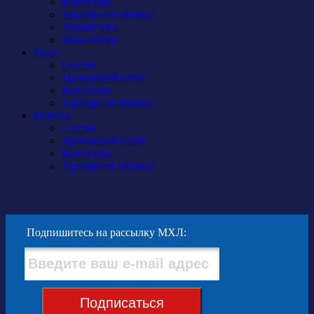
Календарь
Турнирная таблица
Атрибутика
Фан-сектор
Рыси
Состав
Тренерский штаб
Календарь
Турнирная таблица
Бирюса
Состав
Тренерский штаб
Календарь
Турнирная таблица
Подпишитесь на рассылку МХЛ:
Купить
Подписаться