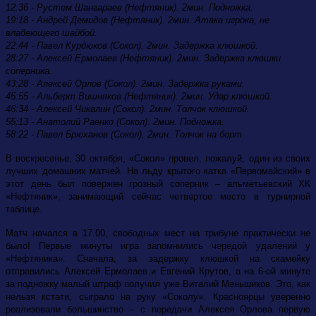
12:36 - Рустем Шангараев (Нефтяник). 2мин. Подножка.
19:18 - Андрей Демидов (Нефтяник). 2мин. Атака игрока, не
владеющего шайбой.
22:44 - Павел Курдюков (Сокол). 2мин. Задержка клюшкой.
28:27 - Алексей Ермолаев (Нефтяник). 2мин. Задержка клюшки
соперника.
43:28 - Алексей Орлов (Сокол). 2мин. Задержка руками.
45:55 - Альберт Вишняков (Нефтяник). 2мин. Удар клюшкой.
46:34 - Алексей Чикалин (Сокол). 2мин. Толчок клюшкой.
55:13 - Анатолий Раенко (Сокол). 2мин. Подножка.
58:22 - Павел Брюханов (Сокол). 2мин. Толчок на борт.
В воскресенье, 30 октября, «Сокол» провел, пожалуй, один из своих
лучших домашних матчей. На льду крытого катка «Первомайский» в
этот день был повержен грозный соперник – альметьевский ХК
«Нефтяник», занимающий сейчас четвертое место в турнирной
таблице.
Матч начался в 17.00, свободных мест на трибуне практически не
было! Первые минуты игра запомнились чередой удалений у
«Нефтяника». Сначала, за задержку клюшкой на скамейку
отправились Алексей Ермолаев и Евгений Крутов, а на 6-ой минуте
за подножку малый штраф получил уже Виталий Меньшиков. Это, как
нельзя кстати, сыграло на руку «Соколу». Красноярцы уверенно
реализовали большинство – с передачи Алексея Орлова первую