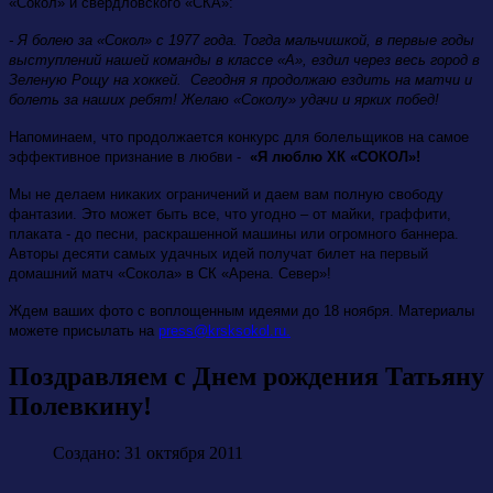
«Сокол» и свердловского «СКА»:
- Я болею за «Сокол» с 1977 года. Тогда мальчишкой, в первые годы
выступлений нашей команды в классе «А», ездил через весь город в
Зеленую Рощу на хоккей. Сегодня я продолжаю ездить на матчи и
болеть за наших ребят! Желаю «Соколу» удачи и ярких побед!
Напоминаем, что продолжается конкурс для болельщиков на самое
эффективное признание в любви -
«Я люблю ХК «СОКОЛ»!
Мы не делаем никаких ограничений и даем вам полную свободу
фантазии. Это может быть все, что угодно – от майки, граффити,
плаката - до песни, раскрашенной машины или огромного баннера.
Авторы десяти самых удачных идей получат билет на первый
домашний матч «Сокола» в СК «Арена. Север»!
Ждем ваших фото с воплощенным идеями до 18 ноября. Материалы
можете присылать на
press@krsksokol.ru
.
Поздравляем с Днем рождения Татьяну
Полевкину!
Создано: 31 октября 2011