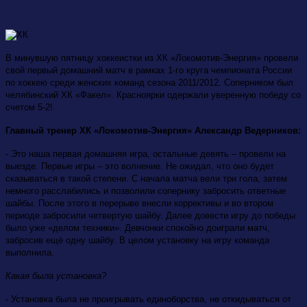
В минувшую пятницу хоккеистки из ХК «Локомотив-Энергия» провели
свой первый домашний матч в рамках 1-го круга чемпионата России
по хоккею среди женских команд сезона 2011/2012. Соперником был
челябинский ХК «Факел». Красноярки одержали уверенную победу со
счетом 5-2!
Главный тренер ХК «Локомотив-Энергия» Александр Ведерников:
- Это наша первая домашняя игра, остальные девять – провели на
выезде. Первые игры – это волнение. Не ожидал, что оно будет
сказываться в такой степени. С начала матча вели три гола, затем
немного расслабились и позволили сопернику забросить ответные
шайбы. После этого в перерыве внесли коррективы и во втором
периоде забросили четвертую шайбу. Далее довести игру до победы
было уже «делом техники». Девчонки спокойно доиграли матч,
забросив ещё одну шайбу. В целом установку на игру команда
выполнила.
Какая была установка?
- Установка была не проигрывать единоборства, не откидываться от