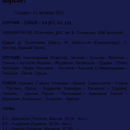
борьбе!
Создано: 21 октября 2011
СПУТНИК – СОКОЛ – 3:4 (0:1, 2:1, 1:2).
НИЖНИЙ ТАГИЛ. 20 октября. ДЛС им. В. Сотникова. 1650 зрителей.
Судьи:
Д. Полянчиков (Омск), М. Небольсин (Екатеринбург), С.
Мисюрь (Нижний Тагил).
СПУТНИК:
Немолодышев (Хомутов); Гапонов – Тунхузин, Жиляков –
Рожков – Булатов; Ищенко – Журавлев, Артамонов – Дудров – Уткин;
Кузнецов – Ярцев, Шестаков – Чистяков – Каськов; С.Немолодышев –
Романов – Попов, Гурьев.
СОКОЛ:
Хозяшев (Сафин); Казанцев – Языков, Севастьянов – Елагин
– Пасенко; Орлов – Курдюков, Каравдин – Васильев – Ердаков;
Чикалин – Шангин, Раенко – Потылицын – Брюханов; Репьях –
Ворошнин, Богдашкин – Безруких – Крюков.
ГОЛЫ:
0:1 – Брюханов (Чикалин, Шангин, 18:29 – бол.).
0:2 – Курдюков (Ердаков, 29:34 – бол.).
1:2 – Рожков (Булатов, Жиляков, 32:35).