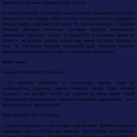
Шестаков в касание отправил шайбу в сетку.
В третьем периоде гости вновь вышли вперед. Защитник «Спутника»
замешкался при выводе шайбы из зоны, и Кирилл Елагин с разворота
послал шайбу в верхний угол ворот. Не прошло и минуты, и капитан
Виталий Жиляков отличным кистевым броском восстановил
равновесие. Казалось, вопрос о победителе в основное время не
решится, но роковая ошибка хозяев при смене составов привела к
голу. На последних минутах тренерский штаб тагильчан заменил
вратаря шестым игроком, но уйти от поражения не удалось.
Микст-зона:
Алексей ЧИКАЛИН (ХК «Сокол»):
- Со многими ребятами из «Спутника» знаком, знаю их
возможности, поэтому играть немного легче. Сам сегодня
приложил все усилия, чтобы не ударить в грязь лицом перед
тагильскими болельщиками, которые наверняка еще помнят, как я
выступал за их любимый клуб.
Яков ИЩЕНКО (ХК «Спутник»):
- Сегодня проиграли, но это спорт, так бывает. Будем стараться
завоевать очки в следующих матчах, хотя сейчас все команды
сильные, слабых нет. Для меня игра с «Ермаком» станет 400-й за