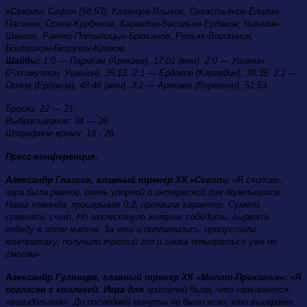
«Сокол»:
Сафин (58:53); Казанцев-Языков, Севастьянов-Елагин-
Пасенко; Орлов-Курдюков, Каравдин-Васильев-Ердаков; Чикалин-
Шангин, Раенко-Потылицын-Брюханов; Репьях-Ворошнин,
Богдашкин-Безруких-Крюков.
Шайбы:
1:0 — Парнхэм (Арекаев), 17:01 (мен). 2:0 — Ушенин
(Рахимуллин, Ушенин), 36:12. 2:1 — Ердаков (Каравдин), 39:35. 2:2 —
Орлов (Ердаков), 48:46 (мен). 3:2 — Арекаев (Верёвкин), 51:53.
Броски: 22 — 21.
Выбрасывания: 34 — 26.
Штрафное время: 18 - 26.
Пресс-конференция:
Александр Глазков, главный тренер ХК «Сокол»:
«Я считаю,
игра была равной, очень упорной и интересной для болельщиков.
Наша команда, проигрывая 0:2, проявила характер. Сумели
сравнять счет. Но захлестнуло желание победить, вырвать
победу в этом матче. За что и поплатились, пропустили
контратаку, получили третий гол и снова отыграться уже не
смогли».
Александр Гулявцев, главный тренер ХК «Молот-Прикамье»: «Я
согласен с коллегой. Игра для
зрителей была, что называется,
«валидольная». До последней минуты не было ясно, кто выиграет.