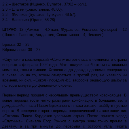
2:2 – Шестаков (Ищенко, Булатов, 37:02 – бол.).
2:3 – Елагин (Севастьянов, 48:00).
3:3 – Жиляков (Булатов, Тунхузин, 48:57).
3:4 – Васильев (Орлов, 58:28).
ШТРАФ:
12 (Рожков – 4,Уткин, Журавлев, Романов, Кузнецов) – 12
(Шангин, Пасенко, Богдашкин, Севастьянов – 4, Чикалин).
Броски: 32 – 29.
Вбрасывания: 38 – 27.
«Спутник» и красноярский «Сокол» встретились в чемпионате страны
впервые с февраля 1992 года. Матч получился богатым на опасные
моменты, голы и эмоции. Хозяева льда дважды догоняли соперников
в счете, но на то, чтобы отыграться в третий раз, не хватило ни
времени, ни сил. «Сокол» победил 4:3, забросив решающую шайбу за
полторы минуты до финальной сирены.
Первый период прошел с небольшим преимуществом красноярцев. В
конце периода гости четко разыграли комбинацию в большинстве, и
дождавшийся паса Павел Брюханов с пятака закатил шайбу в пустые
ворота. В середине второго периода подключивший к атаке защитник
«Сокола» Павел Курдюков увеличил отрыв. После пришел черед
«Спутника». Сначала Егор Рожков с центра зоны точно пробил в
девятку, а за три минуты до перерыва с острого угла Никита