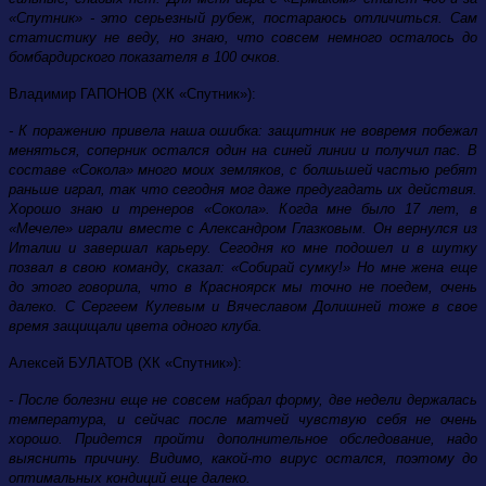
«Спутник» - это серьезный рубеж, постараюсь отличиться. Сам
статистику не веду, но знаю, что совсем немного осталось до
бомбардирского показателя в 100 очков.
Владимир ГАПОНОВ (ХК «Спутник»):
- К поражению привела наша ошибка: защитник не вовремя побежал
меняться, соперник остался один на синей линии и получил пас. В
составе «Сокола» много моих земляков, с болшьшей частью ребят
раньше играл, так что сегодня мог даже предугадать их действия.
Хорошо знаю и тренеров «Сокола». Когда мне было 17 лет, в
«Мечеле» играли вместе с Александром Глазковым. Он вернулся из
Италии и завершал карьеру. Сегодня ко мне подошел и в шутку
позвал в свою команду, сказал: «Собирай сумку!» Но мне жена еще
до этого говорила, что в Красноярск мы точно не поедем, очень
далеко. С Сергеем Кулевым и Вячеславом Долишней тоже в свое
время защищали цвета одного клуба.
Алексей БУЛАТОВ (ХК «Спутник»):
- После болезни еще не совсем набрал форму, две недели держалась
температура, и сейчас после матчей чувствую себя не очень
хорошо. Придется пройти дополнительное обследование, надо
выяснить причину. Видимо, какой-то вирус остался, поэтому до
оптимальных кондиций еще далеко.