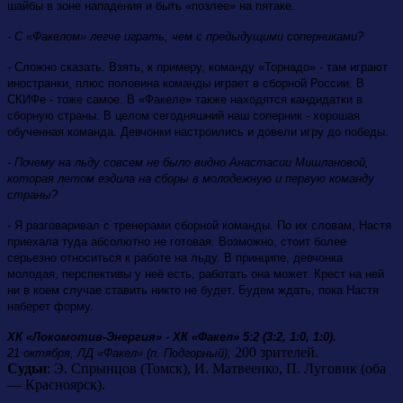
шайбы в зоне нападения и быть «позлее» на пятаке.
- С «Факелом» легче играть, чем с предыдущими соперниками?
- Сложно сказать. Взять, к примеру, команду «Торнадо» - там играют
иностранки, плюс половина команды играет в сборной России. В
СКИФе - тоже самое. В «Факеле» также находятся кандидатки в
сборную страны. В целом сегодняшний наш соперник - хорошая
обученная команда. Девчонки настроились и довели игру до победы.
- Почему на льду совсем не было видно Анастасии Мишлановой,
которая летом ездила на сборы в молодежную и первую команду
страны?
- Я разговаривал с тренерами сборной команды. По их словам, Настя
приехала туда абсолютно не готовая. Возможно, стоит более
серьезно относиться к работе на льду. В принципе, девчонка
молодая, перспективы у неё есть, работать она может. Крест на ней
ни в коем случае ставить никто не будет. Будем ждать, пока Настя
наберет форму.
ХК «Локомотив-Энергия» - ХК «Факел» 5:2 (3:2, 1:0, 1:0).
200 зрителей.
21 октября, ЛД «Факел» (п. Подгорный),
Судьи
: Э. Спрынцов (Томск), И. Матвеенко, П. Луговик (оба
— Красноярск).