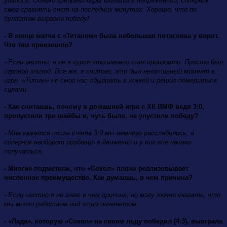
удалось. Однако концовка игры оказалась напряженной, соперник
смог сравнять счет на последних минутах. Хорошо, что по
буллитам вырвали победу!
- В конце матча с «Титаном» была небольшая потасовка у ворот.
Что там произошло?
- Если честно, я не в курсе что именно там произошло. Просто был
игровой эпизод. Все же, я считаю, это был негативный момент в
игре. «Титан» не смог нас обыграть в хоккей и решил помериться
силами.
- Как считаешь, почему в домашней игре с ХК ВМФ ведя 3:0,
пропустили три шайбы и, чуть было, не упустили победу?
- Мне кажется после счета 3:0 мы немного расслабились, а
соперник наоборот прибавил в движении и у них все начало
получаться.
- Многие подметили, что «Сокол» плохо реализовывает
численное преимущество. Как думаешь, в чем причина?
- Если честно я не знаю в чем причина, но могу точно сказать, что
мы много работаем над этим элементом.
- «Лада», которую «Сокол» на своем льду победил (4:3), выиграла