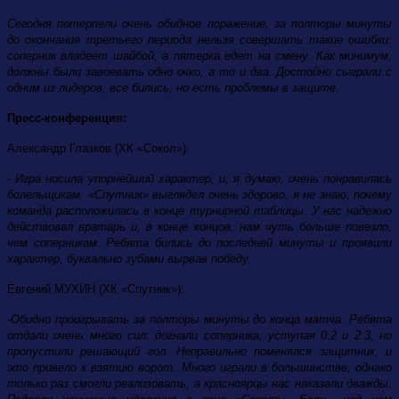
Сегодня потерпели очень обидное поражение, за полторы минуты
до окончания третьего периода нельзя совершать такие ошибки:
соперник владеет шайбой, а пятерка едет на смену. Как минимум,
должны были завоевать одно очко, а то и два. Достойно сыграли с
одним из лидеров, все бились, но есть проблемы в защите.
Пресс-конференция:
Александр Глазков (ХК «Сокол»):
- Игра носила упорнейший характер, и, я думаю, очень понравилась
болельщикам. «Спутник» выглядел очень здорово, я не знаю, почему
команда расположилась в конце турнирной таблицы. У нас надежно
действовал вратарь и, в конце концов, нам чуть больше повезло,
чем соперникам. Ребята бились до последней минуты и проявили
характер, буквально зубами вырвав победу.
Евгений МУХИН (ХК «Спутник»):
-Обидно проигрывать за полторы минуты до конца матча. Ребята
отдали очень много сил: догнали соперника, уступая 0:2 и 2:3, но
пропустили решающий гол. Неправильно поменялся защитник, и
это привело к взятию ворот. Много играли в большинстве, однако
только раз смогли реализовать, а красноярцы нас наказали дважды.