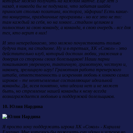
которые можно получить на каждом матче. Еще лет 5
назад, я никогда бы не подумала, что забитая шайба
приносит столько позитива, восторга, эйфории! Есть какие-
то концерты, праздничные программы - но все это не то:
там каждый за себя, но на хоккее...стадион целиком и
полностью за свою команду, а команда, в свою очередь - все для
тех, кто верит в них!
И это непередаваемо, это можно почувствовать только
будучи там, на стадионе. Ну и в-третьих,
ХК «Сокол»
- это
действительно клуб, который достоин любви, уважения и
доверия со стороны своих болельщиков! Наши парни
показывают уверенную, тактичную, грамотную, честную и,
наконец, зрелищную игру! Грамотная работа тренерского
штаба, ответственность и искренняя любовь к хоккею самих
игроков – те неотъемлемые составляющие идеальной
команды. Да, всем понятно, что идеала нет и не может
быть, но стремление нашей команды к нему всегда
вознаграждается любовью и поддержкой болельщиков.
10. Юлия Нардина
Я просто хочу поддержать игрока ХК «Сокол» - Кирилла
Елагина. Мне хотелось бы пожелать ему удачи и успехов во