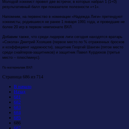
Молодой хоккеист провел две встречи, в которых набрал 1 (1+0)
результативный балл при показателе полезности «+1».
Напомним, на первенство в номинации «Надежда Лиги» претендуют
хоккеисты, родившиеся не ранее 1 января 1991 года, и проведшие не
более 20 игр в первом чемпионате ВХЛ.
Добавим также, что среди лидеров лиги сегодня находятся вратарь
«Сокола» Дмитрий Хозяшев (первое место по % отраженных бросков
и коэффициент надежности), защитник Георгий Шангин (пятое место
среди снайперов-защитников) и защитник Павел Курдюков (третье
место – плюс/минуc).
По материалам ВХЛ
Страница 686 из 714
В начало
Назад
681
682
683
684
685
686
687