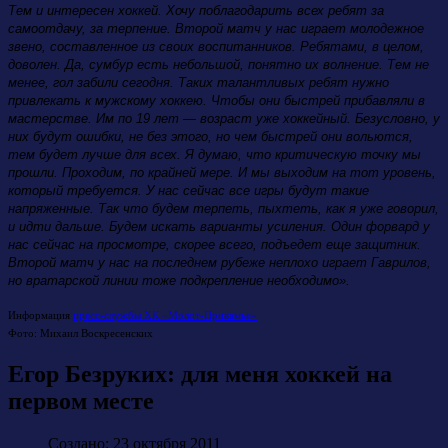
Тем и интересен хоккей. Хочу поблагодарить всех ребят за
самоотдачу, за терпение. Второй матч у нас играет молодежное
звено, составленное из своих воспитанников. Ребятами, в целом,
доволен. Да, сумбур есть небольшой, понятно их волнение. Тем не
менее, гол забили сегодня. Таких талантливых ребят нужно
привлекать к мужскому хоккею. Чтобы они быстрей прибавляли в
мастерстве. Им по 19 лет — возраст уже хоккейный. Безусловно, у
них будут ошибки, не без этого, но чем быстрей они вольются,
тем будет лучше для всех. Я думаю, что критическую точку мы
прошли. Проходим, по крайней мере. И мы выходим на тот уровень,
который требуется. У нас сейчас все игры будут такие
напряженные. Так что будем терпеть, пыхтеть, как я уже говорил,
и идти дальше. Будем искать варианты усиления. Один форвард у
нас сейчас на просмотре, скорее всего, подъедет еще защитник.
Второй матч у нас на последнем рубеже неплохо играет Гаврилов,
но вратарской линии тоже подкрепление необходимо».
Информация
пресс-службы ХК «Молот-Прикамье»
Фото: Михаил Воскресенских
Егор Безруких: для меня хоккей на
первом месте
Создано: 23 октября 2011