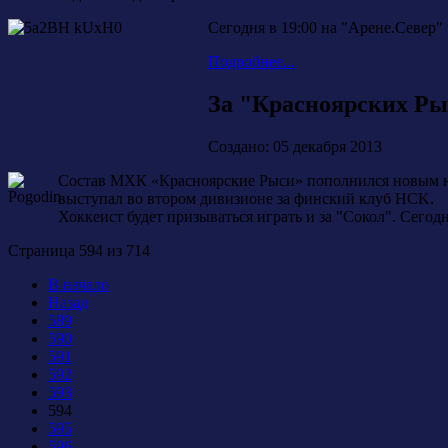
Сегодня в 19:00 на "Арене.Север
Подробнее...
За "Красноярских Ры
Создано: 05 декабря 2013
Состав МХК «Красноярские Рыси» пополнился новым нап
выступал во втором дивизионе за финский клуб HCK.
Хоккеист будет призываться играть и за "Сокол". Сегод
Страница 594 из 714
В начало
Назад
589
590
591
592
593
594
595
596