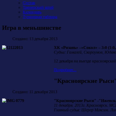
Состав
Тренерский штаб
Календарь
Турнирная таблица
Игра в меньшинстве
Создано: 13 декабря 2013
ХК «Рязань» –«Сокол» – 3:0 (1:0, 
Судьи: Гамалей, Скороумов, Юдаков
12 декабря на выезде красноярски
Подробнее...
"Красноярские Рыси"
Создано: 11 декабря 2013
"Красноярские Рыси" -"Ижевская с
11 декабря. 2013г. Красноярск. М
Главный судья: Шерер Максим. Лин