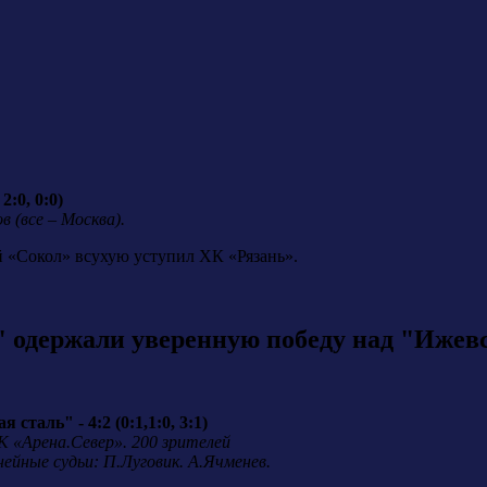
2:0, 0:0)
 (все – Москва).
й «Сокол» всухую уступил ХК «Рязань».
 одержали уверенную победу над "Ижев
таль" - 4:2 (0:1,1:0, 3:1)
СК «Арена.Север». 200 зрителей
ейные судьи: П.Луговик. А.Ячменев.