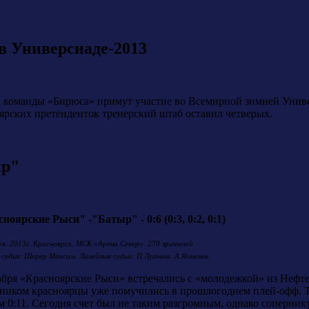
в Универсиаде-2013
 команды «Бирюса» примут участие во Всемирной зимней Универ
ярских претенденток тренерский штаб оставил четверых.
ыр"
ноярские Рыси" -"Батыр" - 0:6 (0:3, 0:2, 0:1)
ря. 2013г. Красноярск. МСК «Арена.Север». 270 зрителей
 судья: Шерер Максим. Линейные судьи: П.Луговик. А.Ячменев.
абря «Красноярские Рыси» встречались с «молодежкой» из Нефт
ником красноярцы уже помучились в прошлогоднем плей-офф. То
м 0:11. Сегодня счет был не таким разгромным, однако сопернику