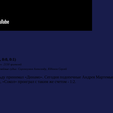
0:0, 0:1)
р». 2150 зрителей
Линейные судьи: Сорокоумов Александр, Юдаков Сергей
ьду принимал «Динамо». Сегодня подопечные Андрея Мартемьяно
, «Сокол» проиграл с таким же счетом - 1:2.