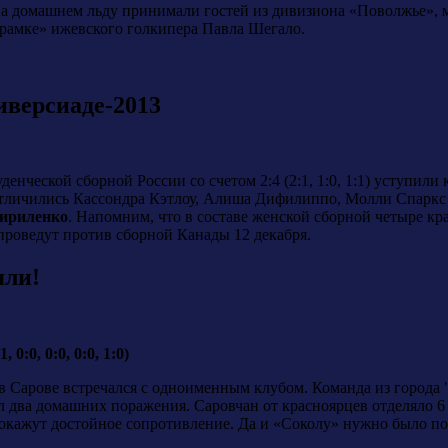
на домашнем льду принимали гостей из дивизиона «Поволжье»,
«рамке» ижевского голкипера Павла Шегало.
версиаде-2013
уденческой сборной России со счетом 2:4 (2:1, 1:0, 1:1) уступи
отличились Кассондра Кэтлоу, Алиша Дифилиппо, Молли Спаркс 
ириленко
. Напомним, что в составе женской сборной четыре кр
роведут против сборной Канады 12 декабря.
яли!
0:0, 0:0, 0:0, 1:0)
в Сарове встречался с одноименным клубом. Команда из города 
л два домашних поражения. Саровчан от красноярцев отделяло 6 
 окажут достойное сопротивление. Да и «Соколу» нужно было поз