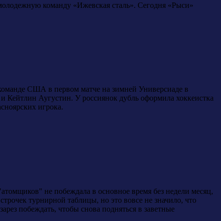
 молодежную команду «Ижевская сталь». Сегодня «Рыси»
ли команде США в первом матче на зимней Универсиаде в
и Кейтлин Аугустин. У россиянок дубль оформила хоккеистка
асноярских игрока.
"атомщиков" не побеждала в основное время без недели месяц,
строчек турнирной таблицы, но это вовсе не значило, что
арез побеждать, чтобы снова подняться в заветные