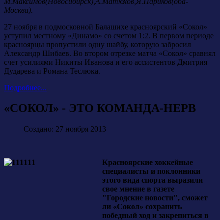
М.Максимов(Новосибирск),А.Матюхов,Я.Париков(оба-
Москва).
27 ноября в подмосковной Балашихе красноярский «Сокол»
уступил местному «Динамо» со счетом 1:2. В первом периоде
красноярцы пропустили одну шайбу, которую забросил
Александр Шибаев. Во втором отрезке матча «Сокол» сравнял
счет усилиями Никиты Иванова и его ассистентов Дмитрия
Дударева и Романа Теслюка.
Подробнее...
«СОКОЛ» - ЭТО КОМАНДА-НЕРВ
Создано: 27 ноября 2013
Красноярские хоккейные
специалисты и поклонники
этого вида спорта выразили
свое мнение в газете
"Городские новости", сможет
ли «Сокол» сохранить
победный ход и закрепиться в