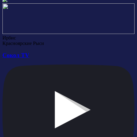
Ирбис
Красноярские Рыси
Сокол TV