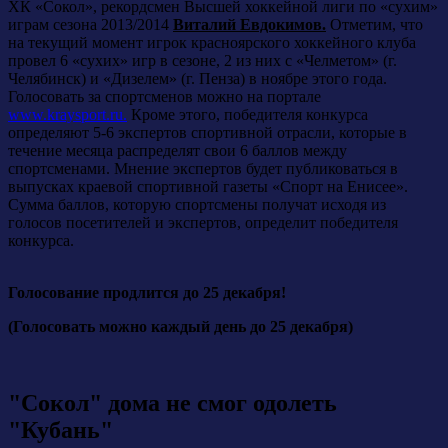
ХК «Сокол», рекордсмен Высшей хоккейной лиги по «сухим»
играм сезона 2013/2014
Виталий Евдокимов.
Отметим, что
на текущий момент игрок красноярского хоккейного клуба
провел 6 «сухих» игр в сезоне, 2 из них с «Челметом» (г.
Челябинск) и «Дизелем» (г. Пенза) в ноябре этого года.
Голосовать за спортсменов можно на портале
www.kraysport.ru.
Кроме этого, победителя конкурса
определяют 5-6 экспертов спортивной отрасли, которые в
течение месяца распределят свои 6 баллов между
спортсменами. Мнение экспертов будет публиковаться в
выпусках краевой спортивной газеты «Спорт на Енисее».
Сумма баллов, которую спортсмены получат исходя из
голосов посетителей и экспертов, определит победителя
конкурса.
Голосование продлится до 25 декабря!
(Голосовать можно каждый день до 25 декабря)
"Сокол" дома не смог одолеть
"Кубань"