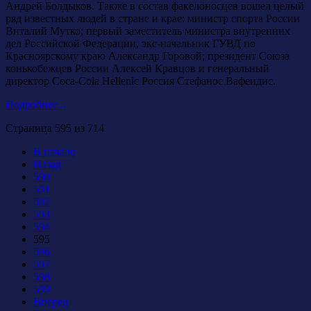
Андрей Болдыков. Также в состав факелоносцев вошел целый
ряд известных людей в стране и крае: министр спорта России
Виталий Мутко; первый заместитель министра внутренних
дел Российской Федерации, экс-начальник ГУВД по
Красноярскому краю Александр Горовой; президент Союза
конькобежцев России Алексей Кравцов и генеральный
директор Coca-Cola Hellenic Россия Стефанос Вафеидис.
Подробнее...
Страница 595 из 714
В начало
Назад
590
591
592
593
594
595
596
597
598
599
Вперед