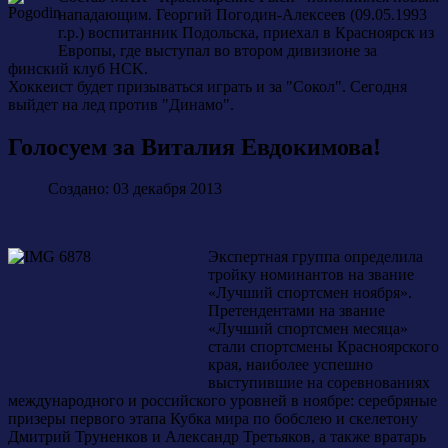
нападающим. Георгий Погодин-Алексеев (09.05.1993
г.р.) воспитанник Подольска, приехал в Красноярск из
Европы, где выступал во втором дивизионе за
финский клуб HCK.
Хоккеист будет призываться играть и за "Сокол". Сегодня
выйдет на лед против "Динамо".
Голосуем за Виталия Евдокимова!
Создано: 03 декабря 2013
Экспертная группа определила
тройку номинантов на звание
«Лучший спортсмен ноября».
Претендентами на звание
«Лучший спортсмен месяца»
стали спортсмены Красноярского
края, наиболее успешно
выступившие на соревнованиях
международного и российского уровней в ноябре: серебряные
призеры первого этапа Кубка мира по бобслею и скелетону
Дмитрий Труненков и Александр Третьяков, а также вратарь