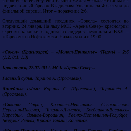
в пользу гостей. Неутешительный же для «Сокола» итог матча
подвел точный бросок Владислава Ушенина за 40 секунд до
финальной сирены. Итог – поражение 2:6.
Следующий домашний поединок «Сокола» состоится во
вторник, 24 января. На льду МСК «Арена Север» красноярцы
скрестят клюшки с одним из лидеров чемпионата ВХЛ –
«Торосом» из Нефтекамска. Начало мачта в 19:00.
«Сокол» (Красноярск) – «Молот-Прикамье» (Пермь) – 2:6
(1:2, 0:1, 1:3)
Красноярск, 22.01.2012, МСК «Арена Север».
Главный судья:
Таранов А. (Ярославль).
Линейные судьи:
Коршак С. (Ярославль), Чернышёв А.
(Ярославль).
«Сокол»:
Сафин, Казанцев-Меньшиков, Севастьянов-
Первухин-Пасенко, Чикалин-Ячменёв, Богдашкин-Васильев-
Каравдин, Языков-Ворошнин, Раенко-Потылицын-Голубцов,
Безруких-Репьях, Крюков-Елагин-Кочетков.
«Молот-Прикамье»:
Кузьмин, Перри-Громов, Бондарев-