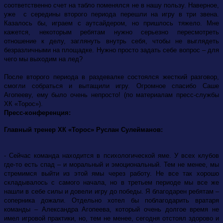
соответственно счет на табло поменялся не в нашу пользу. Наверное,
уже с середины второго периода перешли на игру в три звена.
Казалось бы, играем с аутсайдером, но пришлось тяжело. Мне
кажется, некоторым ребятам нужно серьезно пересмотреть
отношение к делу, заглянуть внутрь себя, чтобы не выглядеть
безразличными на площадке. Нужно просто задать себе вопрос – для
чего мы выходим на лед?
После второго периода в раздевалке состоялся жесткий разговор,
смогли собраться и вытащили игру. Огромное спасибо Саше
Агопееву, ему было очень непросто! (по материалам пресс-службы
ХК «Торос»).
Пресс-конференция:
Главный тренер ХК «Торос» Руслан Сулейманов:
- Сейчас команда находится в психологической яме. У всех клубов
где-то есть спад – и моральный и эмоциональный. Тем не менее, мы
стремимся выйти из этой ямы через работу. Не все так хорошо
складывалось с самого начала, но в третьем периоде мы все же
нашли в себе силы и довели игру до победы. Я благодарен ребятам –
соперника дожали. Отдельно хотел бы поблагодарить вратаря
команды – Александра Агопеева, который очень долгое время не
имел игровой практики, но, тем не менее, сегодня отстоял здорово и