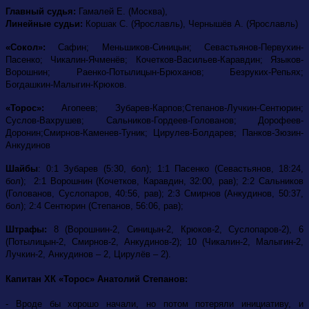
Главный судья:
Гамалей Е. (Москва),
Линейные судьи:
Коршак С. (Ярославль), Чернышёв А. (Ярославль)
«Сокол»:
Сафин; Меньшиков-Синицын; Севастьянов-Первухин-
Пасенко; Чикалин-Ячменёв; Кочетков-Васильев-Каравдин; Языков-
Ворошнин; Раенко-Потылицын-Брюханов; Безруких-Репьях;
Богдашкин-Малыгин-Крюков.
«Торос»:
Агопеев; Зубарев-Карпов;Степанов-Лучкин-Сентюрин;
Суслов-Вахрушев; Сальников-Гордеев-Голованов; Дорофеев-
Доронин;Смирнов-Каменев-Туник; Цирулев-Болдарев; Панков-Зюзин-
Анкудинов
Шайбы
: 0:1 Зубарев (5:30, бол); 1:1 Пасенко (Севастьянов, 18:24,
бол); 2:1 Ворошнин (Кочетков, Каравдин, 32:00, рав); 2:2 Сальников
(Голованов, Суслопаров, 40:56, рав); 2:3 Смирнов (Анкудинов, 50:37,
бол); 2:4 Сентюрин (Степанов, 56:06, рав);
Штрафы:
8 (Ворошнин-2, Синицын-2, Крюков-2, Суслопаров-2), 6
(Потылицын-2,
Смирнов-2, Анкудинов-2); 10 (Чикалин-2, Малыгин-2,
Лучкин-2, Анкудинов – 2, Цирулёв – 2).
Капитан ХК «Торос» Анатолий Степанов:
- Вроде бы хорошо начали, но потом потеряли инициативу, и