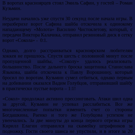
В воротах красноярцев стоял Эмиль Сафин, у гостей – Роман
Кузьмин.
Неудачи начались уже спустя 30 секунд после начала игры. В
неразберихе ворот Сафина шайба отскочила к одинокому
нападающему «Молота» Василию Чистоклетову, который, с
передачи Виктора Калачика, отправил резиновый диск в сетку
ворот «Сокола» - 0:1.
Однако, долго расстраиваться красноярским любителям
хоккея не пришлось. Спустя шесть с половиной минут после
пропущенной шайбы, «Соколу» удалось реализовать
большинство. После дальнего броска защитника Станислава
Языкова, шайба отскочила к Павлу Ворошнину, который
бросил по воротам. Кузьмин сумел отбиться, однако первым
на добивании оказался Вадим Голубцов, отправивший шайбу
в практически пустые ворота – 1:1!
«Сокол» продолжал активно прессинговать. Атаки шил одна
за другой, Кузьмин не успевал расслабиться. Все же
многочисленные попытки изменить счет со стороны
Богдашкина, Раенко и того же Голубцова успехом не
увенчались. За две минуты до конца первого отрезка игры
Кирилл Елагин отправился на скамейку штрафников за
подножку. Гости своего шанса не упустили, и в итоге за 20