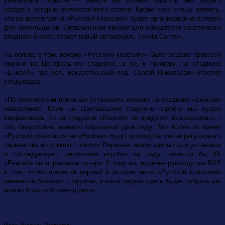
уникальное событие — вместе мы сможем вписать имя нашего
города в историю отечественного спорта. Кроме того, спешу заявить,
что во время матча «Русской классики» будет организованна лотерея
для болельщиков. Специальным призом для обладателя счастливого
входного билета станет новый автомобиль Toyota Camry».
На вопрос о том, почему «Русскую классику» было решено провести
именно на Центральном стадионе, а не, к примеру, на стадионе
«Енисей», где есть искусственный лед, Сергей Николаевич ответил
следующее:
«По техническим причинам установить коробку на стадионе «Енисей»
невозможно. Если на Центральном стадионе коробку мы будем
вмораживать, то на стадионе «Енисей» её придется высверливать –
это, безусловно, нанесет серьезный урон льду. Тем более во время
«Русской классики» на «Енисее» будут проходить матчи регулярного
первенства по хоккею с мячом. Перерыв, необходимый для установки
и последующего демонтажа коробки на льду, нанесло бы ХК
«Енисей» непоправимые потери. К тому же, видение руководства ВХЛ
в том, чтобы провести первый в истории матч «Русской классики»
именно на большом стадионе, и наша задача здесь будет собрать как
можно больше болельщиков».
Фото: Надежда Медведкова