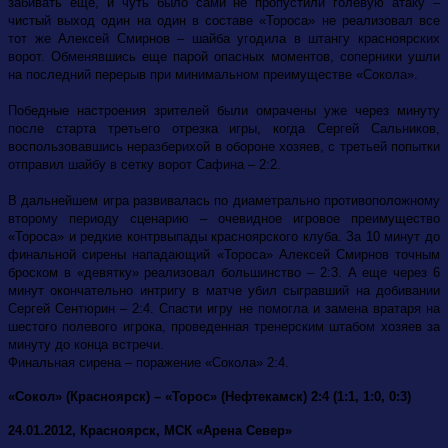
забивать еще, и чуть было сами не пропустили голевую атаку –
чистый выход один на один в составе «Тороса» не реализовал все
тот же Алексей Смирнов – шайба угодила в штангу красноярских
ворот. Обменявшись еще парой опасных моментов, соперники ушли
на последний перерыв при минимальном преимуществе «Сокола».
Победные настроения зрителей были омрачены уже через минуту
после старта третьего отрезка игры, когда Сергей Сальников,
воспользовавшись неразберихой в обороне хозяев, с третьей попытки
отправил шайбу в сетку ворот Сафина – 2:2.
В дальнейшем игра развивалась по диаметрально противоположному
второму периоду сценарию – очевидное игровое преимущество
«Тороса» и редкие контрвыпады красноярского клуба. За 10 минут до
финальной сирены нападающий «Тороса» Алексей Смирнов точным
броском в «девятку» реализовал большинство – 2:3. А еще через 6
минут окончательно интригу в матче убил сыгравший на добивании
Сергей Сентюрин – 2:4. Спасти игру не помогла и замена вратаря на
шестого полевого игрока, проведенная тренерским штабом хозяев за
минуту до конца встречи.
Финальная сирена – поражение «Сокола» 2:4.
«Сокол» (Красноярск) – «Торос» (Нефтекамск) 2:4 (1:1, 1:0, 0:3)
24.01.2012, Красноярск, МСК «Арена Север»