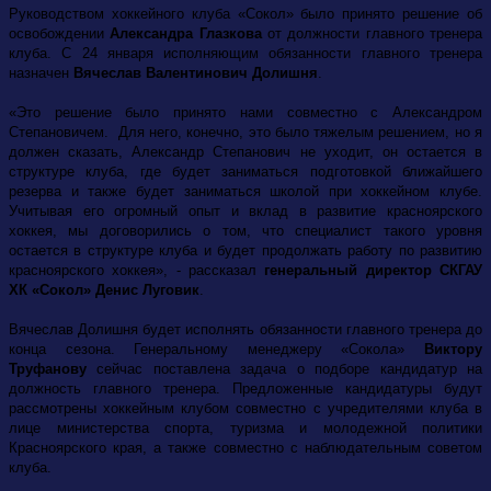
Руководством хоккейного клуба «Сокол» было принято решение об
освобождении
Александра Глазкова
от должности главного тренера
клуба. С 24 января исполняющим обязанности главного тренера
назначен
Вячеслав Валентинович Долишня
.
«Это решение было принято нами совместно с Александром
Степановичем. Для него, конечно, это было тяжелым решением, но я
должен сказать, Александр Степанович не уходит, он остается в
структуре клуба, где будет заниматься подготовкой ближайшего
резерва и также будет заниматься школой при хоккейном клубе.
Учитывая его огромный опыт и вклад в развитие красноярского
хоккея, мы договорились о том, что специалист такого уровня
остается в структуре клуба и будет продолжать работу по развитию
красноярского хоккея», - рассказал
генеральный директор СКГАУ
ХК «Сокол» Денис Луговик
.
Вячеслав Долишня будет исполнять обязанности главного тренера до
конца сезона. Генеральному менеджеру «Сокола»
Виктору
Труфанову
сейчас поставлена задача о подборе кандидатур на
должность главного тренера. Предложенные кандидатуры будут
рассмотрены хоккейным клубом совместно с учредителями клуба в
лице министерства спорта, туризма и молодежной политики
Красноярского края, а также совместно с наблюдательным советом
клуба.