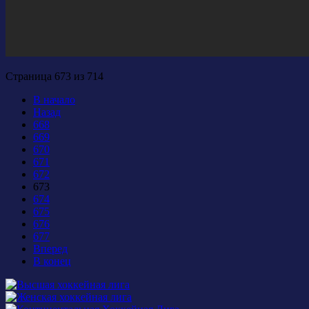
Страница 673 из 714
В начало
Назад
668
669
670
671
672
673
674
675
676
677
Вперед
В конец