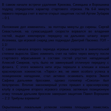
В самом начале встречи удаления Крюкова, Синицына и Ворошнина
подряд определили характер стартового отрезка. На 6-й минуте
первого периода счет в матче открыл защитник гостей Артем Зубарев
– 0:1.
Положение дел изменилось за полторы минуты до сирены. Сергей
Севастьянов, на сумасшедшей скорости ворвался во владения
гостей, выдал ювелирную передачу на дальнюю штангу ворот
Агопеева, где игровой снаряд уже поджидал Дмитрий Пасенко. ГОЛ –
1:1!
С самого начала второго периода игровые скорости в значительной
степени выросли. Шанс изменить счет на табло через минуту после
стартового вбрасывания в составе гостей упустил нападающий
Алексей Смирнов, чуть было не замкнувший отличную передачу с
фланга. С этого момента нити игры перешли в клюшки и коньки
красноярских хоккеистов. «Торос» же, не имея особого успеха в
позиционном нападении, стал активно осаживать ворота Эмиля
Сафина дальними бросками, однако голкипер «Сокола» был
безупречен. Вполне закономерный успех пришел к красноярскому
клубу в середине второго игрового отрезка: затяжную позиционную
атаку точным дальним броском завершил защитник Павел Ворошнин
– 2:1! Трибуны взревели!
Окрыленные локальным успехом хозяева площадки понеслись