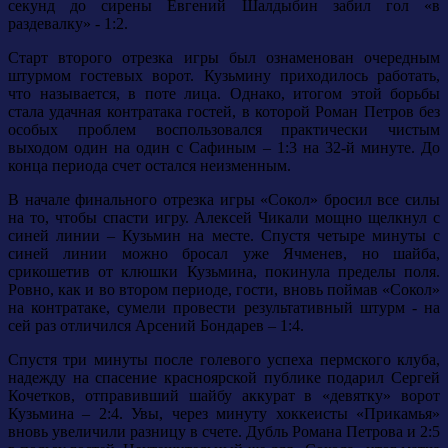
секунд до сирены Евгений Шалдыбин забил гол «в
раздевалку» - 1:2.
Старт второго отрезка игры был ознаменован очередным
штурмом гостевых ворот. Кузьмину приходилось работать,
что называется, в поте лица. Однако, итогом этой борьбы
стала удачная контратака гостей, в которой Роман Петров без
особых проблем воспользовался практически чистым
выходом один на один с Сафиным – 1:3 на 32-й минуте. До
конца периода счет остался неизменным.
В начале финального отрезка игры «Сокол» бросил все силы
на то, чтобы спасти игру. Алексей Чикали мощно щелкнул с
синей линии – Кузьмин на месте. Спустя четыре минуты с
синей линии можно бросал уже Ячменев, но шайба,
срикошетив от клюшки Кузьмина, покинула пределы поля.
Ровно, как и во втором периоде, гости, вновь поймав «Сокол»
на контратаке, сумели провести результативный штурм - на
сей раз отличился Арсений Бондарев – 1:4.
Спустя три минуты после голевого успеха пермского клуба,
надежду на спасение красноярской публике подарил Сергей
Кочетков, отправивший шайбу аккурат в «девятку» ворот
Кузьмина – 2:4. Увы, через минуту хоккеисты «Прикамья»
вновь увеличили разницу в счете. Дубль Романа Петрова и 2:5