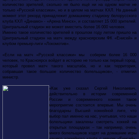
количество зрителей, сколько не было ещё ни на одном матче не
только «Русской классики», но и в целом на матчах КХЛ. На данный
момент этот рекорд принадлежит домашнему стадиону белорусского
клуба КХЛ «Динамо» - «Арена Минск», и составляет 15 000 зрителей.
Центральный стадион же может вместить более 16 000 человек.
Именно такое количество зрителей в прошлом году летом пришло на
Центральный стадион на матч между красноярским ФК «Енисей» и
клубом премьер-лиги «Локомотив».
«Если на матч «Русской классики» мы соберем более 16 000
человек, то Красноярск войдет в историю не только как первый город,
который провел матч такого масштаба, но и как территория,
собравшая такое большое количество болельщиков», - отметил
министр.
«Как уже сказал Сергей Николаевич,
действительно в истории современной
России и современного хоккея такое
мероприятие состоится впервые. Мы очень
благодарны Высшей хоккейной лиге, что
выбор пал именно на нас, учитывая, что наши
болельщики закалены смотреть хоккей на
открытых площадках – так например, очень
много болельщиков ходят на домашние игры
нашего хоккейного клуба с мячом «Енисей».