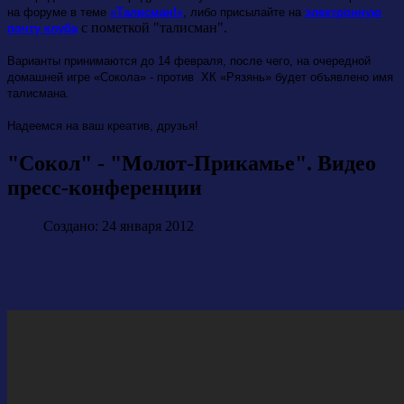
на форуме в теме
«Талисман!»
, либо присылайте на
электронную
с пометкой "талисман".
почту клуба
Варианты принимаются до 14 февраля, после чего, на очередной
домашней игре «Сокола» - против ХК «Рязянь» будет объявлено имя
талисмана.
Надеемся на ваш креатив, друзья!
"Сокол" - "Молот-Прикамье". Видео
пресс-конференции
Создано: 24 января 2012