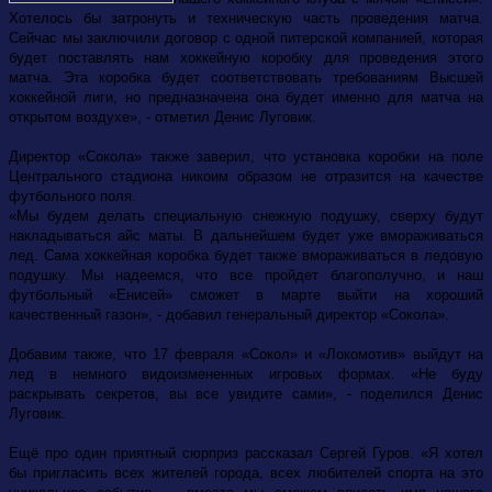
Хотелось бы затронуть и техническую часть проведения матча.
Сейчас мы заключили договор с одной питерской компанией, которая
будет поставлять нам хоккейную коробку для проведения этого
матча. Эта коробка будет соответствовать требованиям Высшей
хоккейной лиги, но предназначена она будет именно для матча на
открытом воздухе», - отметил Денис Луговик.
Директор «Сокола» также заверил, что установка коробки на поле
Центрального стадиона никоим образом не отразится на качестве
футбольного поля.
«Мы будем делать специальную снежную подушку, сверху будут
накладываться айс маты. В дальнейшем будет уже вмораживаться
лед. Сама хоккейная коробка будет также вмораживаться в ледовую
подушку. Мы надеемся, что все пройдет благополучно, и наш
футбольный «Енисей» сможет в марте выйти на хороший
качественный газон», - добавил генеральный директор «Сокола».
Добавим также, что 17 февраля «Сокол» и «Локомотив» выйдут на
лед в немного видоизмененных игровых формах. «Не буду
раскрывать секретов, вы все увидите сами», - поделился Денис
Луговик.
Ещё про один приятный сюрприз рассказал Сергей Гуров. «Я хотел
бы пригласить всех жителей города, всех любителей спорта на это