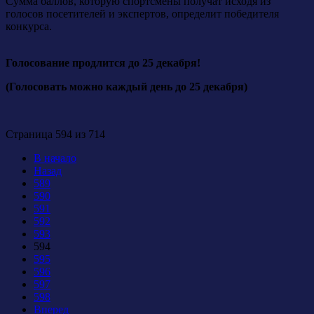
Сумма баллов, которую спортсмены получат исходя из
голосов посетителей и экспертов, определит победителя
конкурса.
Голосование продлится до 25 декабря!
(Голосовать можно каждый день до 25 декабря)
Страница 594 из 714
В начало
Назад
589
590
591
592
593
594
595
596
597
598
Вперед