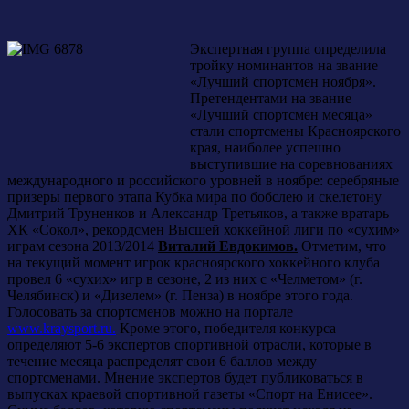
Экспертная группа определила
тройку номинантов на звание
«Лучший спортсмен ноября».
Претендентами на звание
«Лучший спортсмен месяца»
стали спортсмены Красноярского
края, наиболее успешно
выступившие на соревнованиях
международного и российского уровней в ноябре: серебряные
призеры первого этапа Кубка мира по бобслею и скелетону
Дмитрий Труненков и Александр Третьяков, а также вратарь
ХК «Сокол», рекордсмен Высшей хоккейной лиги по «сухим»
играм сезона 2013/2014
Виталий Евдокимов.
Отметим, что
на текущий момент игрок красноярского хоккейного клуба
провел 6 «сухих» игр в сезоне, 2 из них с «Челметом» (г.
Челябинск) и «Дизелем» (г. Пенза) в ноябре этого года.
Голосовать за спортсменов можно на портале
www.kraysport.ru.
Кроме этого, победителя конкурса
определяют 5-6 экспертов спортивной отрасли, которые в
течение месяца распределят свои 6 баллов между
спортсменами. Мнение экспертов будет публиковаться в
выпусках краевой спортивной газеты «Спорт на Енисее».