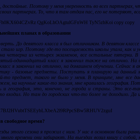
, достойные. Поэтому у меня уверенность во всех партнерах, ч
своих партнерах. То, что я там отдам пас, его не потеряют, вс
льнейших планах в образовании
четверть. До девятого класса я был отличником. В девятом клас
стало игр. Поэтому где-то посещаемость школы упала, как и ус
на четверка из четырех экзаменов, все остальные пятерки. В н
ятый-одиннадцатый класс я закончил также на отлично. На д
класс я закончил на отлично, на домашнем обучении. Сейчас я 
матику - базовые предметы. Поступать я планирую на данны
й-то предмет, такого не было у меня. В принципе, мне все дав
жем, на научные какие-то знания, мне нравилась география. По
ь и география, это, конечно, не города и страны. Это все-та
о входил. Но там до городских что-то более не доходило. Да и
 в свободное время?
езды этого сезона я прожил с ним. У нас в основном были ранн
ного времени они забирают. На выездах возил книгу с собой, 