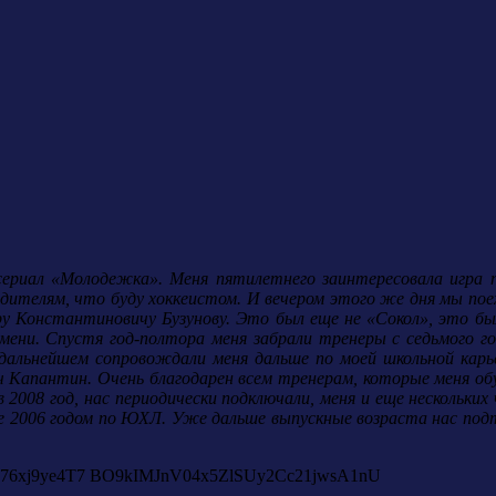
 сериал «Молодежка». Меня пятилетнего заинтересовала игра 
одителям, что буду хоккеистом. И вечером этого же дня мы пое
иру Константиновичу Бузунову. Это был еще не «Сокол», это бы
мени. Спустя год-полтора меня забрали тренеры с седьмого го
альнейшем сопровождали меня дальше по моей школьной карье
ич Капантин. Очень благодарен всем тренерам, которые меня об
в 2008 год, нас периодически подключали, меня и еще нескольки
е 2006 годом по ЮХЛ. Уже дальше выпускные возраста нас подтя