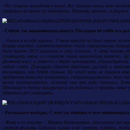
-
Все пацаны молодчики в юшке. Все пацаны очень, так скажем
стараюсь их тоже не подводить. Поэтому, конечно, я уверен в 
- Сейчас ты заканчиваешь школу. Расскажи об учёбе и о да
- Учился я всегда хорошо. У меня никогда не было троек за 
больше выездов, поответственнее стали соревнования, больше 
было троек. ОГЭ экзамены я сдал успешно. У меня только од
совмещать школу со спортом стало критически тяжело. Дес
Десятый класс я закончил с двумя четверками, одиннадцатый 
сейчас учеба. Планирую сдавать биологию, русский и мате
посмотрим, как будет дальше. Ну чтоб прям не давался како
предметов каких-то конкретных, специализированных, так ска
много путешествовал, поэтому она мне легко давалась. Хот
Школьные я точно выигрывал и на районных в призеры какие-т
удавалось все совмещать.
- Расскажи о выездах. С кем ты живёшь и чем занимаешься
- Живу я на выездах с Марком Капрановым. Абсолютно все вы
смотрю фильмы. Сериалы сильно я не смотрю, кстати, очень м