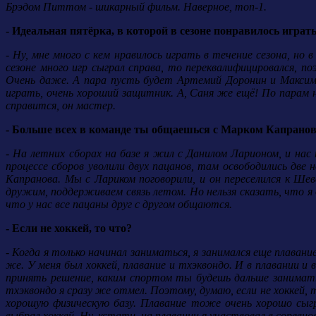
Брэдом Питтом - шикарный фильм. Наверное, топ-1.
- Идеальная пятёрка, в которой в сезоне понравилось играт
- Ну, мне много с кем нравилось играть в течение сезона, н
сезоне много игр сыграл справа, то переквалифицировался, по
Очень даже. А пара пусть будет Артемий Доронин и Максим
играть, очень хороший защитник. А, Саня же ещё! По парам 
справится, он мастер.
- Больше всех в команде ты общаешься с Марком Капрановы
- На летних сборах на базе я жил с Данилом Ларионом, и нас
процессе сборов уволили двух пацанов, там освободились две
Капранова. Мы с Лариком поговорили, и он переселился к Ше
дружим, поддерживаем связь летом. Но нельзя сказать, что я 
что у нас все пацаны друг с другом общаются.
- Если не хоккей, то что?
- Когда я только начинал заниматься, я занимался еще плаван
же. У меня был хоккей, плавание и тхэквондо. И в плавании 
принять решение, каким спортом ты будешь дальше заниматьс
тхэквондо я сразу же отмел. Поэтому, думаю, если не хоккей,
хорошую физическую базу. Плавание тоже очень хорошо сыгр
выбрал хоккей. Ну, кстати, на плавании я участвовал в соревно