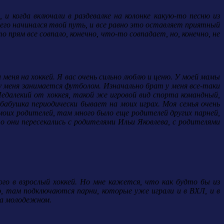
 и когда включали в раздевалке на колонке какую-то песню из
чего начинался твой путь, и все равно это оставляет приятный
то прям все совпало, конечно, что-то совпадает, но, конечно, не
 меня на хоккей. Я вас очень сильно люблю и ценю. У моей мамы
 меня занимается футболом. Изначально брат у меня все-таки
Недалекий от хоккея, такой же игровой вид спорта командный,
 бабушка периодически бывает на моих играх. Моя семья очень
моих родителей, там много было еще родителей других парней,
о они пересекались с родителями Ильи Яковлева, с родителями
ого в взрослый хоккей. Но мне кажется, что как будто бы из
ю, там подключаются парни, которые уже играли и в ВХЛ, и в
на молодежном.