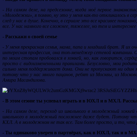
- На самом деле, на предсезонке, когда моё первое знакомст
«Молодежки», я помню, ну это у меня как-то откликалось в се
след у нас в душе. Конечно, в сериале это все красивее показан
все. У нас намного все сложнее, тяжелее, но тем и интереснее
- Расскажи о своей семье
- У меня прекрасная семья, мама, папа и младший брат. Я их о
интересная профессия, она топ-менеджер сетевой компании. 
по моим стопам пробовался в хоккей, но, как говорится, сер
просто с видоизмененными правилами. Безусловно, мои родите
сильно меня поддерживает дома. Они не пропускают ни один м
потому что у нас много пацанов, ребят из Москвы, из Москов
Амира Масандилова.
- В этом сезоне ты успевал играть и в ЮХЛ и в МХЛ. Расск
-
На самом деле, переход из школьного в молодежный хоккей
школьного в молодежный посложнее даже будет.
Потому что
КХЛ. А в молодежном не так все. Там более просто, и то, чт
- Ты одинаково уверен в партнёрах, как в ЮХЛ, так и в М