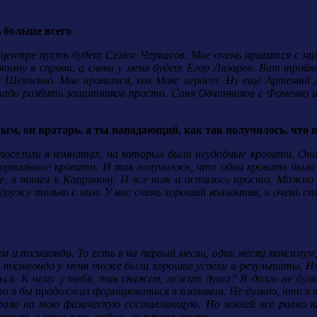
ь больше всего
о в центре пусть будет Семен Черкасов. Мне очень нравится с н
этому я справа, а слева у меня будет Егор Лазарев. Вот тройк
 Шевченко. Мне нравится, как Макс играет. Ну ещё Артемий 
надо разбить защитников просто. Саня Овчинников с Фоменко и
м, он вратарь, а ты нападающий, как так получилось, что 
 поселили в комнатах, на которых были неудобные кровати. Они 
 нормальные кровати. И так получилось, что одна кровать был
ве, я пошел к Капранову. И все так и осталось просто. Можно 
дружу только с ним. У нас очень хороший коллектив, и очень с
ием и тхэквондо. То есть я на первый месяц, один месяц максиму
и в тхэквондо у меня тоже были хорошие успехи и результаты. 
я. К чему у тебя, так скажем, лежит душа? Я долго не думал.
 то я бы продолжал формироваться в плавании. Не думаю, что в т
ало на мою физическую составляющую. Но хоккей все равно к
ваниях, у меня есть медаль за первое место.