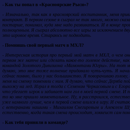
- Как ты попал в «Красноярские Рыси»?
- Изначально, так как я красноярский воспитанник, меня пр
контракт. В первом сезоне я сыграл не так много, можно сказа
постарше, понимал, куда мне надо развиваться. И в конце п
полноценным. Я сыграл абсолютно все игры за исключением дву
это игровое время. Стараюсь не подводить.
- Помнишь свой первый матч в МХЛ?
- Интересная история про первый мой матч в МХЛ, о чем она 
первом же матче или сделать какое-то голевое действие, как
командой Золотого Дивизиона «Мамонтами Югры». На тот моме
думаю, это мне тоже волнение придавало чуть-чуть. Я нача
сейчас помню, было у нас большинство. Я поворачиваю голову,
меня на сменку поменяли с ним. Я думаю, что сейчас Деряба по
выхожу на лед. Играл я тогда с Семеном Черкасовым и с Его
что убегает игрок и забивает нам гол в моей первой смене. И п
то ко мне пришло моментальное. Ну, я расстроился, естестве
уже намного лучше, чем в первой смене влился в игру. И считаю
с ветеранами нашими - Михаилом Снегиревым и Алексеем Шуль
естественно, когда такая смена происходит, хоккеист сам пони
- Как тебя приняли в команде?