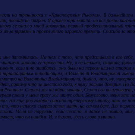
ивлекли на тренировки с «Красноярским Рысями». В дальнейше
ть, вообще не сыграл. Я провел три матча, но все равно какой-
рошлого сезона со мной заключили первый профессиональный ко
х из-за травмы и провел много игрового времени. Спасибо за эт
мне запомнилась. Начнем с того, что представлял я его себе, к
 минимум хорошо ее провести. Ну, я ее неплохо, считаю, прове
нт, если я не ошибаюсь, они были на первом или на втором мес
л тринадцатым нападающим, и Валентин Владимирович говорит, 
 смотрю на Валентина Владимировича, думаю, что, ну, наверное,
йдет, потому что он шестого года, к нему больше доверия. Но В
ром Репиным. Стоим мы на вбрасывании, Семен его выигрывает, 
ервая смена у меня сразу же минус один. Безусловно, меня это н
нно. Но еще раз говорю спасибо тренерскому штабу, что не поте
 то, что неплохо сыграл этот матч, на самом деле. Для первого 
гой. Меня не наругали, если честно, я даже не помню, мне, п
мает, что он ошибся. И, я думаю, здесь слова излишни.