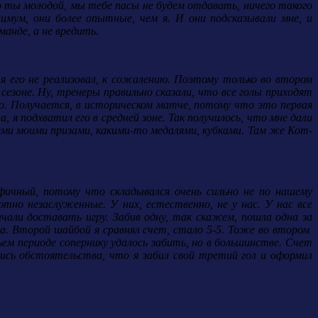
о ты молодой, мы тебе пасы не будем отдавать, ничего такого
имум, они более опытные, чем я. И они подсказывали мне, и
анде, а не вредить.
я его не реализовал, к сожалению. Поэтому только во втором
сезоне. Ну, тренеры правильно сказали, что все голы приходят
ино. Получается, в историческом матче, потому что это первая
я подхватил его в средней зоне. Так получилось, что мне дали
семи моими призами, какими-то медалями, кубками. Там же Кот-
фичный, потому что складывался очень сильно не по нашему
тно незаслуженные. У них, естественно, не у нас. У нас все
чали доставать игру. Забив одну, так скажем, пошла одна за
шла. Второй шайбой я сравнял счет, стало 5-5. Тоже во втором
ем периоде сопернику удалось забить, но в большинстве. Счет
ись обстоятельства, что я забил свой третий гол и оформил