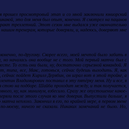
м я прошел просмотровый этап и со мной заключили юниорский
никакой, это для меня был опыт, конечно. Я смотрел на пацанов
нтракт трехлетний. Этот сезон мне выдался уже окончательно
о нашим тренерам, которые доверяли, и, надеюсь, доверяют мне
онечно, по-другому. Скорее всего, моей мечтой было забить в
л, но началась она вообще не с того. Мой первый матчи был с
те. То есть они были, ну, достаточно серьезной командой. Я
типа, все, Макс, готовься, сейчас будешь выходить. Я, как
 сейчас пойдет Кирилл Дерябин, он играл вот в этой тройке, а
алентин Владимирович поставил в эту пятёрку меня. Ну и все, я
я стою на подборе. Шайба проходит между, и так получается,
емного, ну, как минимум, взбесило. Сразу же опустошение какое-
ряли после этого случая ко мне доверия. Выпустили дальше, я
матча неплохо. Закончил я его, по крайней мере, в первом звене
о-моему, ничего не сказали. Никаких замечаний не было. Но,