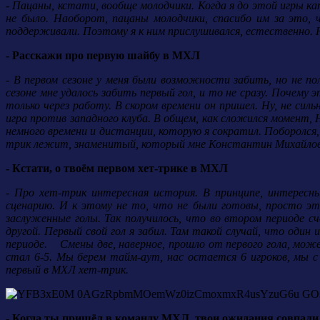
- Пацаны, кстати, вообще молодчики. Когда я до этой игры к
не было. Наоборот, пацаны молодчики, спасибо им за это, 
поддерживали. Поэтому я к ним прислушивался, естественно. Н
- Расскажи про первую шайбу в МХЛ
- В первом сезоне у меня были возможности забить, но не п
сезоне мне удалось забить первый гол, и то не сразу. Почему
только через работу. В скором времени он пришел. Ну, не сил
игра против западного клуба. В общем, как сложился момент, 
немного времени и дистанции, которую я сократил. Поборолся,
трик лежит, знаменитый, который мне Константин Михайлови
- Кстати, о твоём первом хет-трике в МХЛ
- Про хет-трик интересная история. В принципе, интересн
сценарию. И к этому не то, что не были готовы, просто это
заслуженные голы. Так получилось, что во втором периоде с
другой. Первый свой гол я забил. Там такой случай, что один
периоде. Смены две, наверное, прошло от первого гола, може
стал 6-5. Мы берем тайм-аут, нас остается 6 игроков, мы 
первый в МХЛ хет-трик.
- Когда ты пришёл в команду МХЛ, твои ожидания совпали 