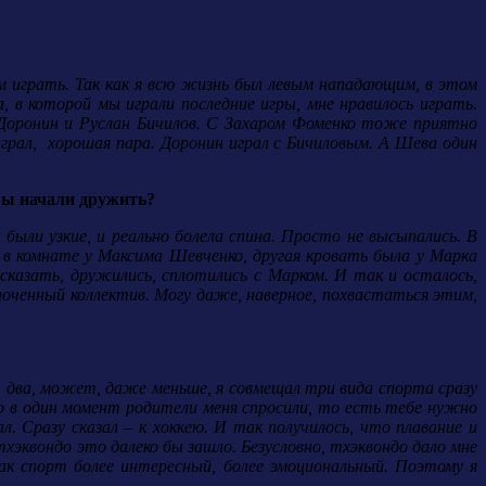
им играть. Так как я всю жизнь был левым нападающим, в этом
а, в которой мы играли последние игры, мне нравилось играть.
Доронин и Руслан Бичилов. С Захаром Фоменко тоже приятно
грал, хорошая пара. Доронин играл с Бичиловым. А Шева один
вы начали дружить?
были узкие, и реально болела спина. Просто не высыпались. В
а в комнате у Максима Шевченко, другая кровать была у Марка
сказать, дружились, сплотились с Марком. И так и осталось,
плоченный коллектив. Могу даже, наверное, похвастаться этим,
м, два, может, даже меньше, я совмещал три вида спорта сразу
Но в один момент родители меня спросили, то есть тебе нужно
 Сразу сказал – к хоккею. И так получилось, что плавание и
хэквондо это далеко бы зашло. Безусловно, тхэквондо дало мне
ак спорт более интересный, более эмоциональный. Поэтому я