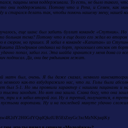
атался, пацаны меня поддерживали. То есть, не было такого, чт
что они поддерживали. Потому что и Репа, и Семен, как мин
у и старался делать так, чтобы помочь нашему звену, нашей ком
олучалось, еще шанс был забить буллит команде «Спутник». Но 
 это больная тема? Потому что я еще долго его ждал во втором 
ьно в скором, но пришел. Я забил в команде «Капитан» из Ступ
Никита Шендриков отдавал на борт, произошел отскок от борта, 
 удачно попал, забил гол. Эта шайба хранится у меня дома со в
ч подписал. Да, они две рядышком лежат.
ый матч был, очень. Я бы даже сказал, немного кинематогра
 немного как-то взбудоражило нас, что ли. Голы были абсолю
чет был 5-1. Но мы проявили характер с нашими пацанами и на
 из тысячи заходит. Но вот она зашла. Слава богу, что она за
т, три и я забил второй гол. Ну а третий, получается, в треть
с пустыми воротами. Ну и на последней минуте удачно сложил
с тем, что ты видел в сериале «Молодёжка»?