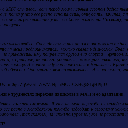
во с МХЛ случилось, вот перед моим первым сезоном дебютным,
рдце, потому что все равно вспоминаешь, откуда ты начинал, с 
о, все не так реалистично, у нас все более жизненно. Не скажу, ч
 наш путь.
чень сильно люблю. Спасибо вам за то, что в тот момент отдали
Отец у меня предприниматель, можно сказать бизнесмен. Брат у
дцу не прикажешь. Ему понравился другой вид спорта – футбол. 
ли и, в принципе, не только родители, не все родственники, но
атч вообще. А в этом году они приезжали в Ярославль. Кроме 
ской области. Они много с кем познакомились. Я знаю точно, чт
ажи о трудностях перехода из школы в МХЛ и об адаптации.
 довольно-таки сложный. Я
еще не знаю перехода из молодежн
 все равно в молодежной команде подводят к взрослому хокке
о работает, так скажем, на школьном уровне, уже не работает 
ХЛ?