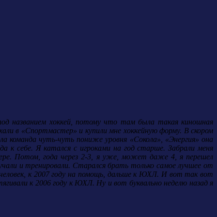
под названием хоккей, потому что там была такая киношная
хали в «Спортмастер» и купили мне хоккейную форму. В скором
ла команда чуть-чуть пониже уровня «Сокола», «Энергия» она
да к себе. Я катался с игроками на год старше. Забрали меня
ре. Потом, года через 2-3, я уже, может даже 4, я перешел
учали и тренировали. Старался брать только самое лучшее от
х человек, к 2007 году на помощь, дальше к ЮХЛ. И вот так вот
гивали к 2006 году к ЮХЛ. Ну и вот буквально неделю назад я