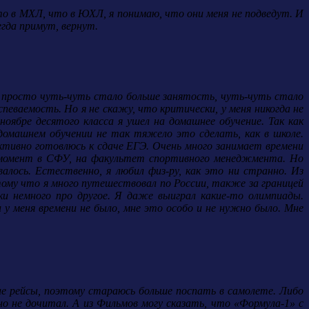
то в МХЛ, что в ЮХЛ, я понимаю, что они меня не подведут.
И
егда примут, вернут.
се просто чуть-чуть стало больше занятость, чуть-чуть стало
певаемость. Но я не скажу, что критически, у меня никогда не
оябре десятого класса я ушел на домашнее обучение. Так как
омашнем обучении не так тяжело это сделать, как в школе.
активно готовлюсь к сдаче ЕГЭ. Очень много занимает времени
й момент в СФУ, на факультет спортивного менеджмента. Но
алось. Естественно, я любил физ-ру, как это ни странно. Из
тому что я много путешествовал по России, также за границей
ки немного про другое. Я даже выиграл какие-то олимпиады.
 у меня времени не было, мне это особо и не нужно было. Мне
ие рейсы, поэтому стараюсь больше поспать в самолете. Либо
но не дочитал. А из Фильмов могу сказать, что «Формула-1» с