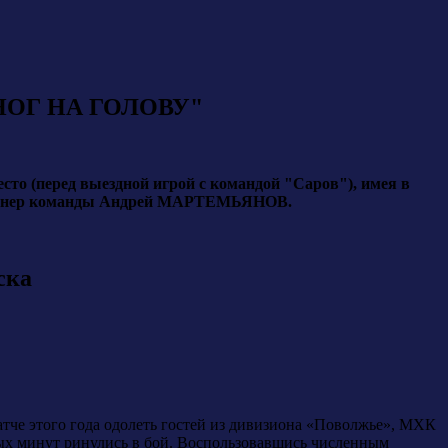
НОГ НА ГОЛОВУ"
сто (перед выездной игрой с командой "Саров"), имея в
ый тренер команды Андрей МАРТЕМЬЯНОВ.
ска
атче этого года одолеть гостей из дивизиона «Поволжье», МХК
рвых минут ринулись в бой. Воспользовавшись численным