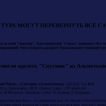
ТУРА МОГУТ ПЕРЕВЕРНУТЬ ВСЁ С 
 за свой "экватор". Красноярский "Сокол" занимает 19-е ме
и 15 поражений. Чего ожидать дальше? Рассказывает главн
смогли одолеть "Спутник" из Альметьев
е Рыси» -«Спутник» (Альметьевск) - 2:5 (1:1, 1:1, 0:3)
2013г. Красноярск. МСК «Арена.Север». 200 зрителей
я: М.Москалев. Линейные судьи: П.Луговик, Е.Терешков
Красноярские Рыси» на домашнем льду не смогли в последнем м
гроки обеих команд не стали долго изучать друг друга и с пе