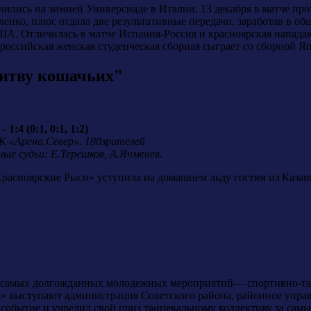
ились на зимней Универсиаде в Италии. 13 декабря в матче пр
ленко, плюс отдала две результативные передачи, заработав в об
ША. Отличилась в матче Испания-Россия и красноярская напада
 российская женская студенческая сборная сыграет со сборной Я
битву кошачьих"
:4 (0:1, 0:1, 1:2)
СК «Арена.Север». 180зрителей
ные судьи: Е.Терешков, А.Ячменев.
Красноярские Рыси» уступила на домашнем льду гостям из Каза
из самых долгожданных молодежных мероприятий— спортивно-та
 выступают администрация Советского района, районное управл
 событие и учредил свой приз танцевальному коллективу за сам