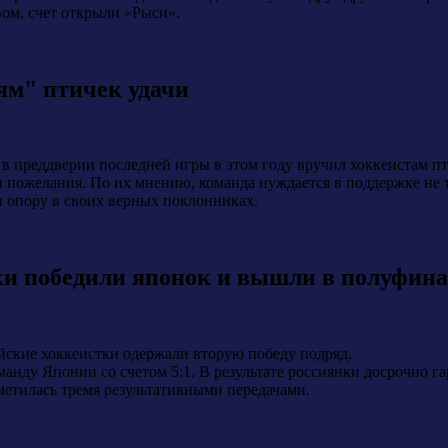
ом, счет открыли «Рыси».
ям" птичек удачи
в преддверии последней игры в этом году вручил хоккеистам п
и пожелания. По их мнению, команда нуждается в поддержке не 
и опору в своих верных поклонниках.
ки победили японок и вышли в полуфин
йские хоккеистки одержали вторую победу подряд.
манду Японии со счетом 5:1. В результате россиянки досрочно 
метилась тремя результативными передачами.