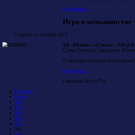
Подробнее...
Игра в меньшинстве
Создано: 13 декабря 2013
ХК «Рязань» –«Сокол» – 3:0 (1:0, 
Судьи: Гамалей, Скороумов, Юдаков
12 декабря на выезде красноярски
Подробнее...
Страница 593 из 714
В начало
Назад
588
589
590
591
592
593
594