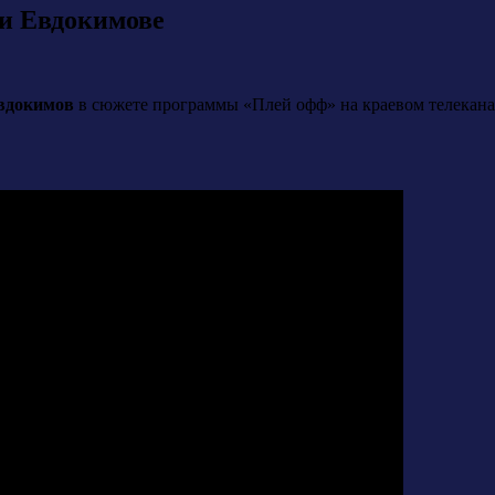
и Евдокимове
вдокимов
в сюжете программы «Плей офф» на краевом телекана