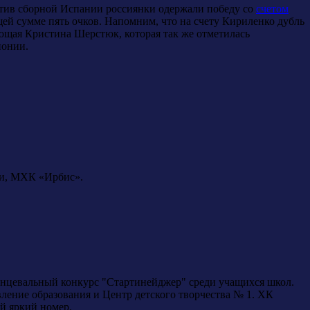
отив сборной Испании россиянки одержали победу со
счетом
щей сумме пять очков. Напомним, что на счету Кириленко дубль
ющая Кристина Шерстюк, которая так же отметилась
понии.
ни, МХК «Ирбис».
нцевальный конкурс "Стартинейджер" среди учащихся школ.
ение образования и Центр детского творчества № 1. ХК
ый яркий номер.