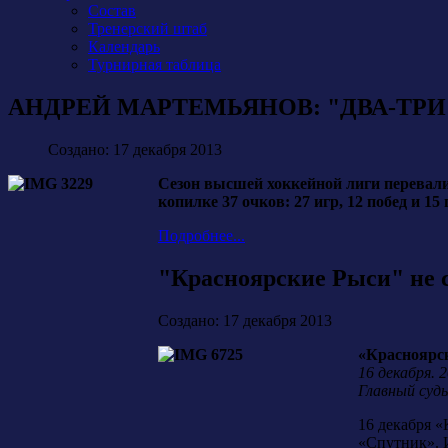
Состав
Тренерский штаб
Календарь
Турнирная таблица
АНДРЕЙ МАРТЕМЬЯНОВ: "ДВА-ТРИ 
Создано: 17 декабря 2013
Сезон высшей хоккейной лиги перевалил
копилке 37 очков: 27 игр, 12 побед 
Подробнее...
"Красноярские Рыси" не 
Создано: 17 декабря 2013
«Красноярски
16 декабря. 
Главный судь
16 декабря «
«Спутник». И