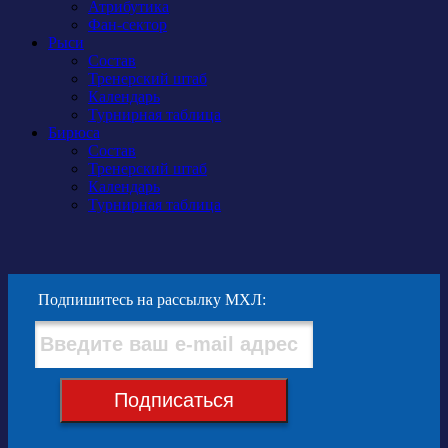
Атрибутика
Фан-сектор
Рыси
Состав
Тренерский штаб
Календарь
Турнирная таблица
Бирюса
Состав
Тренерский штаб
Календарь
Турнирная таблица
Подпишитесь на рассылку МХЛ:
Подписаться