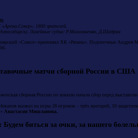
0)
 «Арена.Север». 1800 зрителей.
Новосибирск). Линейные судьи: Р.Михальченко, Д.Шадрин
ноярский «Сокол» принимал ХК «Рязань». Подопечные Андрея М
йб.
тавочные матчи сборной России в США
 женская сборная России по хоккею начала сбор перед выставо
еканов вызвал на игры 28 игроков – трёх вратарей, 10 защитни
ы»
Анастасия Мишланова.
Будем биться за очки, за нашего болел