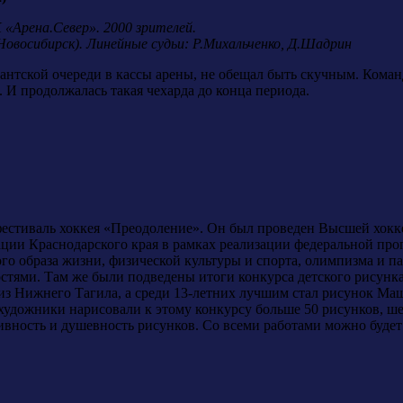
 «Арена.Север». 2000 зрителей.
Новосибирск). Линейные судьи: Р.Михальченко, Д.Шадрин
гантской очереди в кассы арены, не обещал быть скучным. Коман
. И продолжалась такая чехарда до конца периода.
естиваль хоккея «Преодоление». Он был проведен Высшей хо
ции Краснодарского края в рамках реализации федеральной про
го образа жизни, физической культуры и спорта, олимпизма и па
тями. Там же были подведены итоги конкурса детского рисунк
из Нижнего Тагила, а среди 13-летних лучшим стал рисунок Ма
художники нарисовали к этому конкурсу больше 50 рисунков, ш
тивность и душевность рисунков. Со всеми работами можно будет