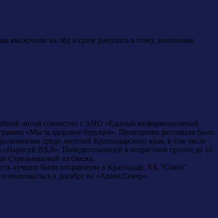
ды выскочили на лёд и сразу ринулись в атаку, выискивая
ккейной лигой совместно с АНО «Единый информационный
граммы «Мы за здоровое будущее». Проведение фестиваля было
ралимпизма среди жителей Краснодарского края, в том числе -
а «Нарисуй ВХЛ». Победительницей в возрастной группе до 10
ши Стрельниковой из Омска.
есть лучших были отправлены в Краснодар. ХК "Сокол"
 познакомиться в декабре на «Арене.Север».