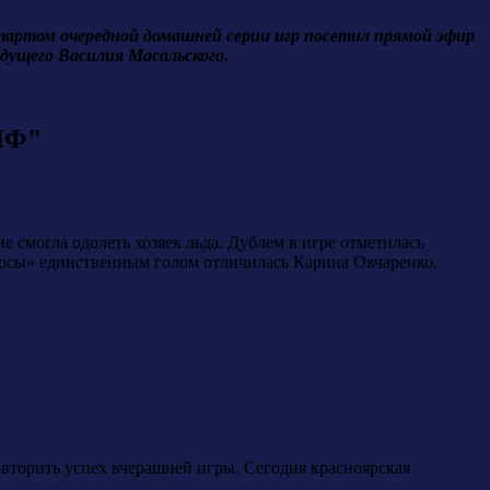
тартом очередной домашней серии игр посетил прямой эфир
дущего Василия Масальского.
ИФ"
 смогла одолеть хозяек льда. Дублем в игре отметилась
юсы» единственным голом отличилась Карина Овчаренко.
овторить успех вчерашней игры. Сегодня красноярская