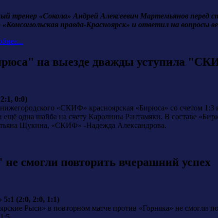
ый тренер «Сокола» Андрей Алексеевич Мартемьянов перед с
 «Комсомольская правда-Красноярск» и ответил на вопросы ве
бнее...
рюса" на выезде дважды уступила "СК
:1, 0:0)
 нижегородского «СКИФ» красноярская «Бирюса» со счетом 1:3 не
ещё одна шайба на счету Каролины Рантамяки. В составе «Бир
атьяна Щукина, «СКИФ» -Надежда Александрова.
 не смогли повторить вчерашний успех
1 (2:0, 2:0, 1:1)
ярские Рыси» в повторном матче против «Горняка» не смогли п
1:5.