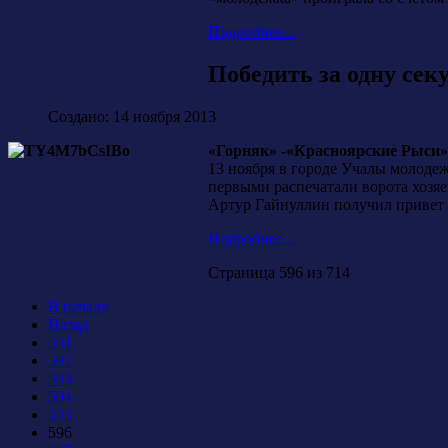
Подробнее...
Победить за одну сек
Создано: 14 ноября 2013
«Горняк» -«Красноярские Рыси» - 4
13 ноября в городе Учалы молоде
первыми распечатали ворота хозяе
Артур Гайнуллин получил привет 
Подробнее...
Страница 596 из 714
В начало
Назад
591
592
593
594
595
596