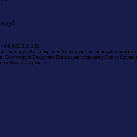
унду!
:5 (0:2, 3:1, 1:2)
жная команда «Красноярские Рыси» одержала волевую и долго
в. Счет открыл Владислав Пономарев с передачи Сергея Брухан 
и от Максата Ирбаева.