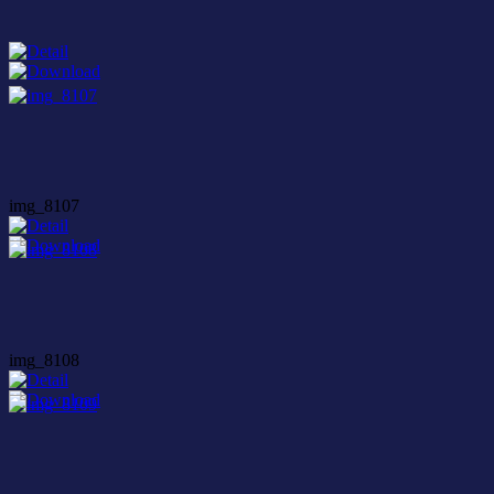
img_8107
img_8108