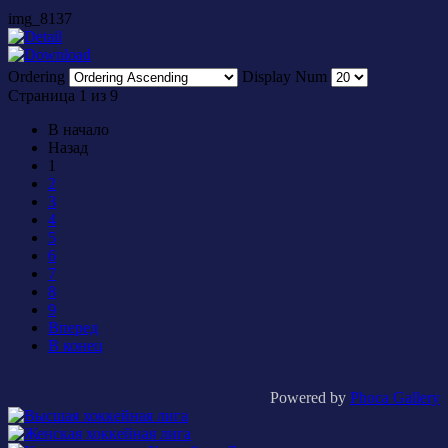
img_8137
Ordering
Display Num
Страница 1 из 9
В начало
Назад
1
2
3
4
5
6
7
8
9
Вперед
В конец
Powered by
Phoca Gallery