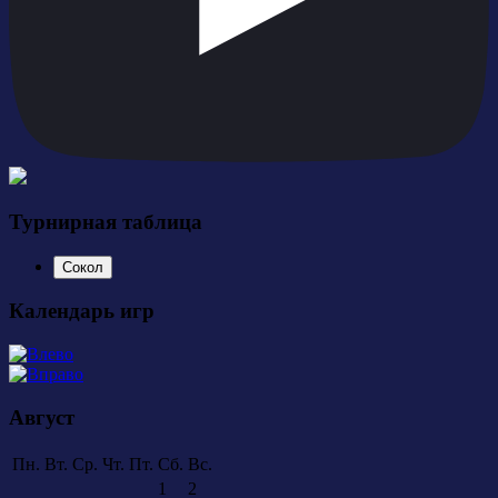
Турнирная таблица
Сокол
Календарь игр
Август
Пн.
Вт.
Ср.
Чт.
Пт.
Сб.
Вс.
1
2