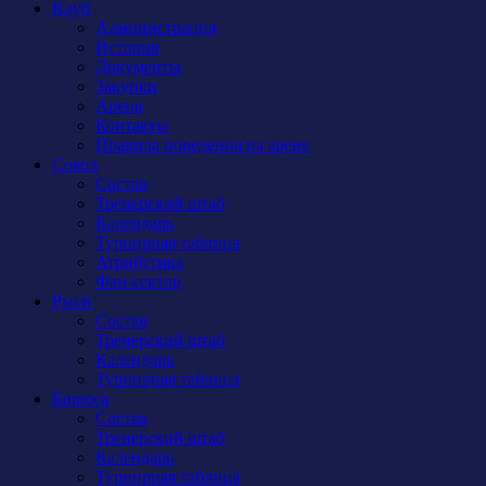
Клуб
Администрация
История
Документы
Закупки
Арена
Контакты
Правила поведения на арене
Сокол
Состав
Тренерский штаб
Календарь
Турнирная таблица
Атрибутика
Фан-сектор
Рыси
Состав
Тренерский штаб
Календарь
Турнирная таблица
Бирюса
Состав
Тренерский штаб
Календарь
Турнирная таблица