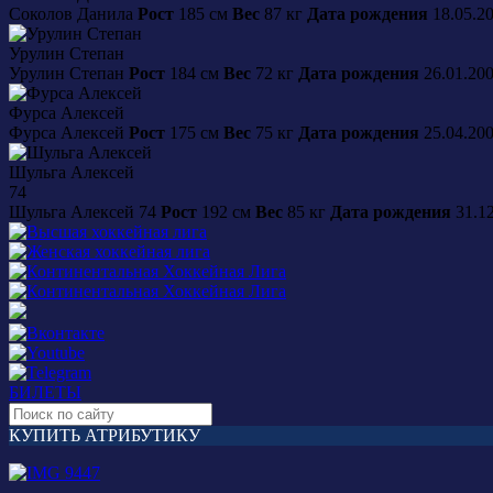
Соколов
Данила
Рост
185 см
Вес
87 кг
Дата рождения
18.05.2
Урулин
Степан
Урулин
Степан
Рост
184 см
Вес
72 кг
Дата рождения
26.01.20
Фурса
Алексей
Фурса
Алексей
Рост
175 см
Вес
75 кг
Дата рождения
25.04.20
Шульга
Алексей
74
Шульга
Алексей
74
Рост
192 см
Вес
85 кг
Дата рождения
31.1
БИЛЕТЫ
КУПИТЬ АТРИБУТИКУ