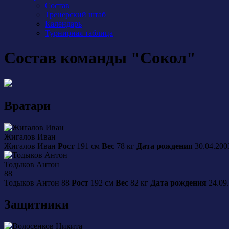
Состав
Тренерский штаб
Календарь
Турнирная таблица
Состав команды "Сокол"
Вратари
Жигалов
Иван
Жигалов
Иван
Рост
191 см
Вес
78 кг
Дата рождения
30.04.20
Тодыков
Антон
88
Тодыков
Антон
88
Рост
192 см
Вес
82 кг
Дата рождения
24.09
Защитники