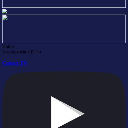
Ирбис
Красноярские Рыси
Сокол TV