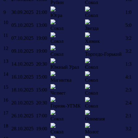
Рубин
Сокол
9
30.09.2025
21:00
1:0
Югра
Сокол
10
05.10.2025
13:00
5:0
Сокол
Звезда
11
07.10.2025
19:00
3:2
Сокол
Химик
12
09.10.2025
19:00
3:2
Сокол
Торпедо-Горький
13
14.10.2025
20:30
1:3
Южный Урал
Сокол
14
16.10.2025
15:00
4:1
Магнитка
Сокол
15
18.10.2025
15:00
2:3
Челмет
Сокол
16
20.10.2025
20:30
2:4
Горняк-УГМК
Сокол
17
26.10.2025
17:00
2:1
Сокол
Олимпия
18
28.10.2025
19:00
3:2
Сокол
Молот