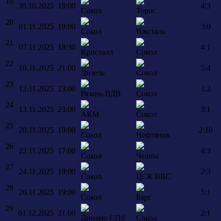
19
30.10.2025
19:00
4:3
Сокол
Торос
20
01.11.2025
19:00
3:0
Сокол
Ижсталь
21
07.11.2025
18:30
4:1
Кристалл
Сокол
22
10.11.2025
21:00
5:4
Дизель
Сокол
23
12.11.2025
23:00
1:2
Рязань-ВДВ
Сокол
24
13.11.2025
23:00
3:1
АКМ
Сокол
25
20.11.2025
19:00
2:10
Сокол
Нефтяник
26
22.11.2025
17:00
4:3
Сокол
Челны
27
24.11.2025
19:00
2:3
Сокол
ЦСК ВВС
28
26.11.2025
19:00
5:1
Сокол
Барс
29
01.12.2025
21:00
2:1
Динамо СПб
Сокол