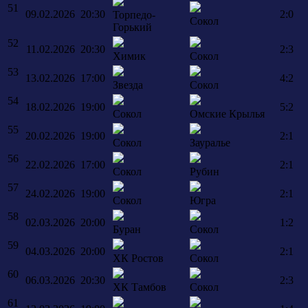
51
09.02.2026
20:30
2:0
Торпедо-
Сокол
Горький
52
11.02.2026
20:30
2:3
Химик
Сокол
53
13.02.2026
17:00
4:2
Звезда
Сокол
54
18.02.2026
19:00
5:2
Сокол
Омские Крылья
55
20.02.2026
19:00
2:1
Сокол
Зауралье
56
22.02.2026
17:00
2:1
Сокол
Рубин
57
24.02.2026
19:00
2:1
Сокол
Югра
58
02.03.2026
20:00
1:2
Буран
Сокол
59
04.03.2026
20:00
2:1
ХК Ростов
Сокол
60
06.03.2026
20:30
2:3
ХК Тамбов
Сокол
61