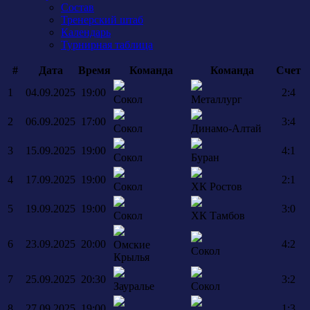
Состав
Тренерский штаб
Календарь
Турнирная таблица
#
Дата
Время
Команда
Команда
Счет
1
04.09.2025
19:00
2:4
Сокол
Металлург
2
06.09.2025
17:00
3:4
Сокол
Динамо-Алтай
3
15.09.2025
19:00
4:1
Сокол
Буран
4
17.09.2025
19:00
2:1
Сокол
ХК Ростов
5
19.09.2025
19:00
3:0
Сокол
ХК Тамбов
6
23.09.2025
20:00
4:2
Омские
Сокол
Крылья
7
25.09.2025
20:30
3:2
Зауралье
Сокол
8
27.09.2025
19:00
1:3