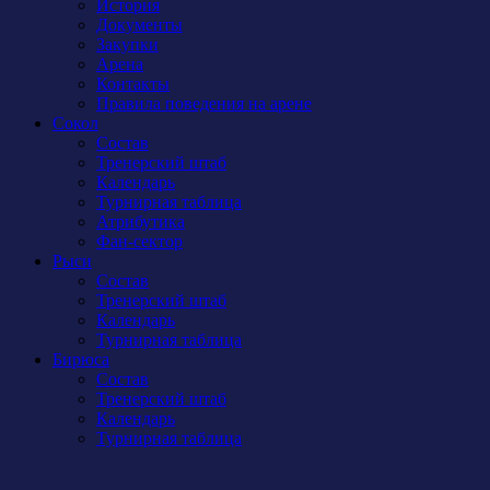
История
Документы
Закупки
Арена
Контакты
Правила поведения на арене
Сокол
Состав
Тренерский штаб
Календарь
Турнирная таблица
Атрибутика
Фан-сектор
Рыси
Состав
Тренерский штаб
Календарь
Турнирная таблица
Бирюса
Состав
Тренерский штаб
Календарь
Турнирная таблица