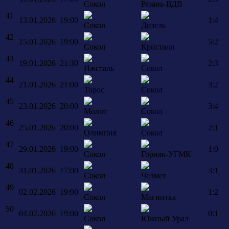
Сокол
Рязань-ВДВ
41
13.01.2026
19:00
1:4
Сокол
Дизель
42
15.01.2026
19:00
5:2
Сокол
Кристалл
43
19.01.2026
21:30
2:3
Ижсталь
Сокол
44
21.01.2026
21:00
3:2
Торос
Сокол
45
23.01.2026
20:00
3:4
Молот
Сокол
46
25.01.2026
20:00
2:1
Олимпия
Сокол
47
29.01.2026
19:00
1:0
Сокол
Горняк-УГМК
48
31.01.2026
17:00
3:1
Сокол
Челмет
49
02.02.2026
19:00
1:2
Сокол
Магнитка
50
04.02.2026
19:00
0:1
Сокол
Южный Урал