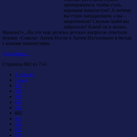
тренироваться, чтобы стать
хорошим хоккеистом? А почему
вы стали нападающим, а вы -
защитником? Сколько шайб вы
забросили? Какой он в жизни,
Малкин?»...На эти еще десятки детских вопросов ответили
игроки «Сокола» Артем Носов и Артем Пуголовкин в беседе
с юными хоккеистами.
Подробнее...
Страница 602 из 714
В начало
Назад
597
598
599
600
601
602
603
604
605
606