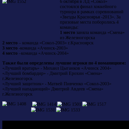
6 октября в ЛД «Сокол»
состоялся финал хоккейного
турнира в рамках соревнований
«Звезды Красноярья -2013». За
призовые места поборолись 4
команды:
1 место
заняла команда «Смена»
из Железногорска
2 место
– команда «Сокол-2003» г.Красноярск
3 место
-команда «Ачинск-2003»
4 место
–команда «Ачинск-2004»
Также были определены лучшие игроки по 4 номанициям:
«Лучший вратарь» - Михаил Цыганков «Ачинск 2004»
«Лучший бомбардир» - Дмитрий Ерохин «Смена»
г.Железногорск
«Лучший защитник» - Матвей Пивченко «Сокол-2003»
«Лучший нападающий» Дмитрий Авдеев «Смена»
г.Железногорск