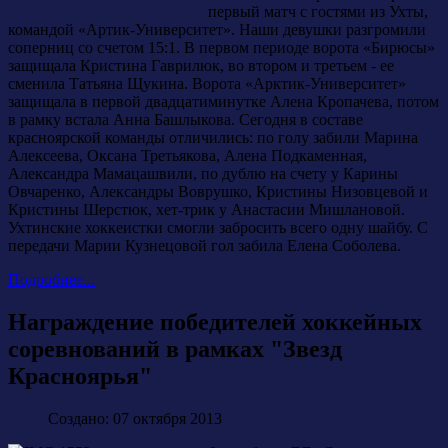
первый матч с гостями из Ухты,
командой «Артик-Университет». Наши девушки разгромили
соперниц со счетом 15:1. В первом периоде ворота «Бирюсы»
защищала Кристина Гаврилюк, во втором и третьем - ее
сменила Татьяна Щукина. Ворота «Арктик-Университет»
защищала в первой двадцатиминутке Алена Кропачева, потом
в рамку встала Анна Башлыкова. Сегодня в составе
красноярской команды отличились: по голу забили Марина
Алексеева, Оксана Третьякова, Алена Подкаменная,
Александра Мамацашвили, по дублю на счету у Карины
Овчаренко, Александры Воврушко, Кристины Низовцевой и
Кристины Шерстюк, хет-трик у Анастасии Мишлановой.
Ухтинские хоккеистки смогли забросить всего одну шайбу. С
передачи Марии Кузнецовой гол забила Елена Соболева.
Подробнее...
Награждение победителей хоккейных
соревнований в рамках "Звезд
Красноярья"
Создано: 07 октября 2013