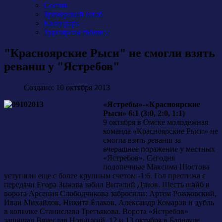
Состав
Тренерский штаб
Календарь
Турнирная таблица
"Красноярские Рыси" не смогли взять
реванш у "Ястребов"
Создано: 10 октября 2013
«Ястребы»-«Красноярские
Рыси» 6:1 (3:0, 2:0, 1:1)
9 октября в Омске молодежная
команда «Красноярские Рыси» не
смогла взять реванш за
вчерашнее поражение у местных
«Ястребов». Сегодня
подопечные Максима Шостова
уступили еще с более крупным счетом -1:6. Гол престижа с
передачи Егора Зыкова забил Виталий Дзиов. Шесть шайб в
ворота Арсения Слободчикова забросили: Артем Рожковский,
Иван Михайлов, Никита Елаков, Александр Комаров и дубль
в копилке Станислава Третьякова. Ворота «Ястребов»
защищал Вячеслав Новицкий. 12 и 13 октября в Барнауле