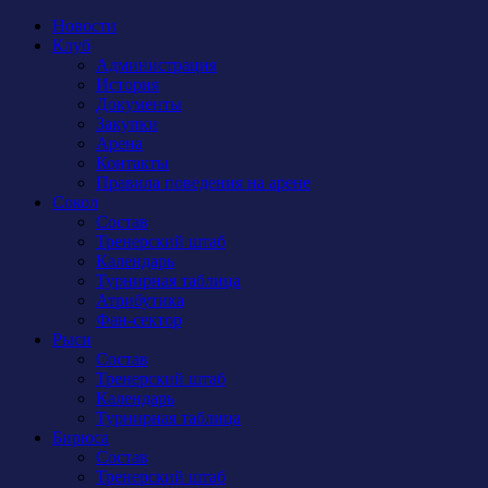
Новости
Клуб
Администрация
История
Документы
Закупки
Арена
Контакты
Правила поведения на арене
Сокол
Состав
Тренерский штаб
Календарь
Турнирная таблица
Атрибутика
Фан-сектор
Рыси
Состав
Тренерский штаб
Календарь
Турнирная таблица
Бирюса
Состав
Тренерский штаб