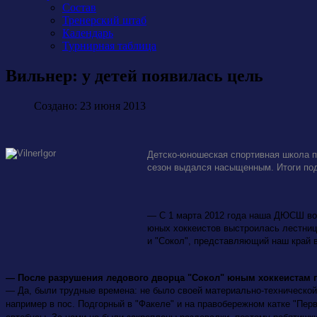
Состав
Тренерский штаб
Календарь
Турнирная таблица
Вильнер: у детей появилась цель
Создано: 23 июня 2013
Детско-юношеская спортивная школа п
сезон выдался насыщенным. Итоги по
— С 1 марта 2012 года наша ДЮСШ вош
юных хоккеистов выстроилась лестниц
и "Сокол", представляющий наш край в
— После разрушения ледового дворца "Сокол" юным хоккеистам пр
— Да, были трудные времена: не было своей материально-технической
например в пос. Подгорный в "Факеле" и на правобережном катке "Пер