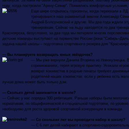
автобусы. За нами не были закреплены раздевалки, поэтому ребятишк
году, когда построили "Арену-Север". Появились комфортные условия,
Еще шире открылись горизонты, когда переехали в ЛД 
тренировался наш знаменитый земляк Александр Сёмин
Андрей Болсуновский и другие. Мы два года ждали эт
тренировкам. Сейчас на льду находится по два тренера
Красноярска, безусловно, за два года мы потеряли многих перспективн
детские команды выступают на первенстве России (зона "Сибирь–Дальн
задача нашей школы – подготовка спортивного резерва для "Красноярс
— Вы планируете возвращать юных звёздочек?
— Мы уже вернули Данила Вторина из Новокузнецка. Во
соревнованиях, теряя игровую практику. Уезжали игрок
возврат хоккеистов в родные пенаты требуют денежные
родителей наших хоккеистов: если у ребенка есть жела
лучше дома может быть только дом.
— Сколько детей занимается в школе?
— Сейчас у нас порядка 300 ребятишек. Раньше наборы были малочисл
нормативам, по
общефизической и специальной подготовке, по уровню
необходимо для роста здоровой спортивной конкуренции в команде.
— Со скольких лет вы проводите набор в школу?
— С 6 лет детей набирают в спортивно-оздоровительну