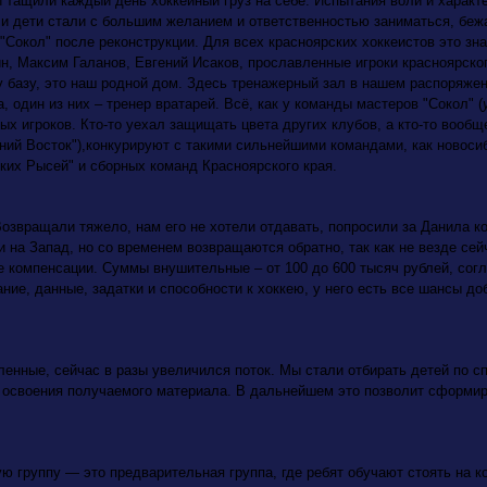
и тащили каждый день хоккейный груз на себе. Испытания воли и характ
 и дети стали с большим желанием и ответственностью заниматься, беж
"Сокол" после реконструкции. Для всех красноярских хоккеистов это зна
, Максим Галанов, Евгений Исаков, прославленные игроки красноярског
у базу, это наш родной дом. Здесь тренажерный зал в нашем распоряже
, один из них – тренер вратарей. Всё, как у команды мастеров "Сокол" (
ых игроков. Кто-то уехал защищать цвета других клубов, а кто-то вооб
ий Восток"),конкурируют с такими сильнейшими командами, как новосиб
ких Рысей" и сборных команд Красноярского края.
звращали тяжело, нам его не хотели отдавать, попросили за Данила ко
и на Запад, но со временем возвращаются обратно, так как не везде сей
 компенсации. Суммы внушительные – от 100 до 600 тысяч рублей, согл
ние, данные, задатки и способности к хоккею, у него есть все шансы до
енные, сейчас в разы увеличился поток. Мы стали отбирать детей по с
 освоения получаемого материала. В дальнейшем это позволит сформир
ю группу — это предварительная группа, где ребят обучают стоять на ко