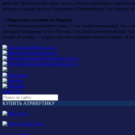
работают бригадным методом, но это слишком трудоёмко в моральном п
работать в нашей школе в Подгорном и "Первомайском", но пока нет 
— Поделитесь планами на будущее.
— Хоккей в крае развивается бурно — как профессиональный, так и люб
президент Владимир Путин. Поэтому у нас работы непочатый край. Бу
Рысей". В планах — открыть детское отделение женского хоккея. В се
БИЛЕТЫ
КУПИТЬ АТРИБУТИКУ