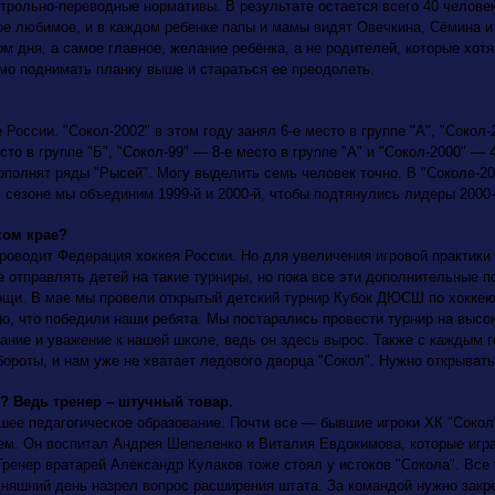
нтрольно-переводные нормативы. В результате остается всего 40 челове
ое любимое, и в каждом ребенке папы и мамы видят Овечкина, Сёмина и
ом дня, а самое главное, желание ребёнка, а не родителей, которые хот
имо поднимать планку выше и стараться ее преодолеть.
оссии. "Сокол-2002" в этом году занял 6-е место в группе "А", "Сокол-2
сто в группе "Б", "Сокол-99" — 8-е место в группе "А" и "Сокол-2000" — 
ополнят ряды "Рысей". Могу выделить семь человек точно. В "Соколе-200
сезоне мы объединим 1999-й и 2000-й, чтобы подтянулись лидеры 2000-
ком крае?
водит Федерация хоккея России. Но для увеличения игровой практики е
 отправлять детей на такие турниры, но пока все эти дополнительные п
ощи. В мае мы провели открытый детский турнир Кубок ДЮСШ по хоккею 
но, что победили наши ребята. Мы постарались провести турнир на высо
ание и уважение к нашей школе, ведь он здесь вырос.
Также с каждым 
бороты, и нам уже не хватает ледового дворца "Сокол". Нужно открыват
? Ведь тренер – штучный товар.
шее педагогическое образование. Почти все — бывшие игроки ХК "Сокол"
ем. Он воспитал Андрея Шепеленко и Виталия Евдокимова, которые игр
Тренер вратарей Александр Кулаков тоже стоял у истоков "Сокола". Все
дняшний день назрел вопрос расширения штата. За командой нужно закр