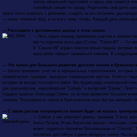
группу начальной подготовки, и здесь уже сдаются ко
хоккейные секции по городу. Родителям своё дитя сам
нужно много работать с ребенком, следить за его питанием, распорядк
— очень тяжелый труд, и не все к нему готовы. Каждый день необход
— Расскажите о достижениях школы в этом сезоне.
— Пять наших команд принимали участие в первенстве Р
места отделяло всего два (!) очка. "Сокол-97" — 3-е ме
В "Соколе-99" играют боеспособные пацаны, которые п
мало ребят пришло заниматься хоккеем. В следующем 
— Что нужно для большего развития детского хоккея в Красноярс
— Школа принимает участие в официальных соревнованиях, которые про
коммерческих турнирах, выездных
товарищеских матчах. Хочется чаще
которые не всегда получается найти. Мы будем рады спонсорской пом
две красноярские, новосибирская "Сибирь" и ангарский "Ермак". Прият
подарки приехал Александр Сёмин, он всегда проявляет большое вним
хоккеем. Популярность хоккея в Красноярском крае быстро набирает о
— С таким ростом популярности хоккея будет ли хватать тренеров
— Сейчас у нас работают девять тренеров. У всех выс
Антон Петров, Игорь Васильев тренер с большим стаж
может гордиться Артемом Потылицыным из "Сокола".
воспитать достойную и даже звёздную смену. На сего