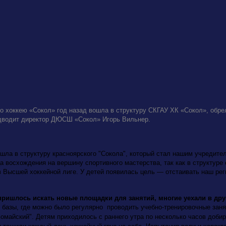
о хоккею «Сокол» год назад вошла в структуру СКГАУ ХК «Сокол», обре
дводит директор ДЮСШ «Сокол» Игорь Вильнер.
ла в структуру красноярского "Сокола", который стал нашим учредител
а восхождения на вершину спортивного мастерства, так как в структур
 Высшей хоккейной лиге. У детей появилась цель — отстаивать наш рег
ишлось искать новые площадки для занятий, многие уехали в друг
 базы, где можно было регулярно
проводить учебно-тренировочные заня
вомайский". Детям приходилось с раннего утра по несколько часов доб