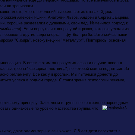
ера начинались еще до ледовой площадки. Но всё изменилось в 2012
али на тренировки.
ковое место, много поколений выросло в этих стенах. Здесь
о хоккея Алексей Яшкин, Анатолий Львов, Андрей и Сергей Зайцевы,
нии, хорошие раздевалки
с душевыми, свой лёд. Изменился подход к
улыбается
).
Если вернуться к вопросу об игроках, которые уехали из
ще перешел в другие виды спорта — футбол, регби. Зато сейчас наши
ирская "Сибирь", новокузнецкий "Металлург". Повторюсь, основная
мпенсацию. В связи с этим он пропустил сезон и не участвовал в
час выстроена "карьерная лестница", по которой можно подняться. За
асно регламенту. Всё как у взрослых. Мы пытаемся донести до
биться успеха в родном городе. С точки зрения психологии ребенка,
портивному принципу. Зачисляем в группы по контрольно-переводным
овать одинаковые по уровню мастерства группы, что
ньках, дают элементарные азы хоккея. С 8 лет дети переходят в