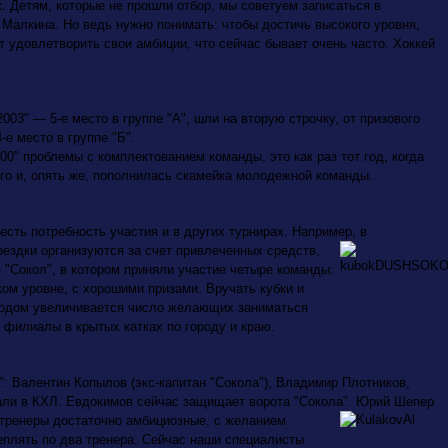
к. Детям, которые не прошли отбор, мы советуем записаться в
 Малкина. Но ведь нужно понимать: чтобы достичь высокого уровня,
ят удовлетворить свои амбиции, что сейчас бывает очень часто. Хоккей
003" — 5-е место в группе "А", шли на вторую строчку, от призового
4-е место в группе "Б".
0" проблемы с комплектованием команды, это как раз тот год, когда
го и, опять же, пополнилась скамейка молодежной команды.
сть потребность участия и в других турнирах. Например, в
оездки организуются за счет привлеченных средств,
"Сокол", в котором приняли участие четыре команды:
ком уровне, с хорошими призами. Вручать кубки и
годом увеличивается число желающих заниматься
ь филиалы в крытых катках по городу и краю.
: Валентин Копылов (экс-капитан "Сокола"), Владимир Плотников,
али в КХЛ. Евдокимов сейчас защищает ворота "Сокола". Юрий Шепер
 тренеры достаточно амбициозные, с желанием
еплять по два тренера. Сейчас наши специалисты