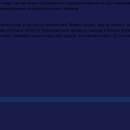
лане, так как нужно одновременно сосредотачиваться на двух командах
финансирования на дополнительных тренеров.
ительский, в частности Ночная лига. Можно сказать, бум на хоккей с ш
дем улучшать качество тренировочного процесса, дальше и больше выя
ир, приуроченный к 35-лети
нтябре готовимся провести детский турн