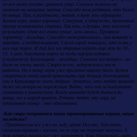
но все-таки стойко сравняли удар. Силенок немного не
хватило на концовку матча. Спасибо тем ребятам, кто бился
до конца. Там, в раздевалке, знают, к кому это обращено.
Боевая игра, накал хороший. Соперник, в общем-то, бронзовый
призер чемпионата страны. Так что, я думаю, это неплохой
результат. Очко все-таки лучше, чем «ноль». Проявили
характер - молодцы. Спасибо «ветеранчикам», они команду и
заводят, и поддерживают. Своей игрой показали, что есть у
них еще порох. И дай Бог им здоровья играть еще лет по 10-
15. А вот Анкудинов порох не туда перерасходовал
(улыбается). Болельщики - молодцы. Сначала посмотрел - их
было не очень много. Скорее всего, задержались после
работы. Но к концу игры уже прилично народу было. Будем
стараться своей игрой привлекать еще больше болельщиков,
они в Красноярске очень добрые. Заметил, что любят команду
даже несмотря на поражения. Видно, что они испытывают
симпатии к хоккеистам. Когда команда будет биться до
конца, то и народ придет. Ребята любят эту игру, не
отбывают номер - это однозначно.
-Как скоро поправится наши травмированные игроки, наша
молодежь?
- Практически все уже на льду, кроме Носова. Там очень
сложная травма с плечом, он ее еще на турнире получил. А
так ребята почти все уже катаются. Яша Рачинский - вот-