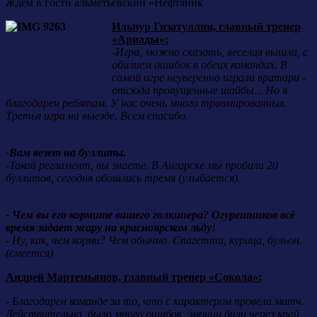
Ждем в гости альметьевский «Нефтяник
Ильнур Гизатуллин, главный тренер
«Ариады»:
-Игра, можно сказать, веселая вышла, с
обилием ошибок в обеих командах. В
самой игре неуверенно играли вратари -
отсюда пропущенные шайбы... Но я
благодарен ребятам. У нас очень много травмированных.
Третья игра на выезде. Всем спасибо.
-Вам везет на буллиты.
-Такой регламент, вы знаете. В Ангарске мы пробили 20
буллитов, сегодня обошлись тремя (улыбается).
- Чем вы его кормите вашего голкипера? Огурешников всё
время задает жару на красноярском льду!
- Ну, как, чем корми? Чем обычно. Спагетти, курица, бульон.
(смеется)
Андрей Мартемьянов, главный тренер «Сокола»:
- Благодарен команде за то, что с характером провела матч.
Действительно, было много ошибок, эмоции били через край,