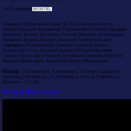
3:4-Полянский
(65.00 ПБ).
«Сокол»:
Евдокимов (Cафин 32.36); Коледаев-Волгин,
Пашков-Дударев-Анкудинов; Гаврилычев-Полинин, Ердаков-
Васильев -Репьях; Кручинин-Теслюк, Пасенко- Потылицын-
Малыгин; Есипов-Паленга, Карелин-Аникеев-Исаков.
«Ариада»:
Огурешников; Ложкин-Банцерев, Мусин-
Полянский-Гутов; Жуков-Стребков, Писарев-Чистяков
Сергей-Орлов; Фаст-Рязанов, Митряков-Сарваров-Шепелев;
Яценков-Шингареев, Михайлов-Ногин-Миронихин.
Штраф:
12-(Карелин-2, Анкудинов-2, Волгин-2,Дударев-2,
Аникеев-2,Теслюк-2) – 33 (Писарев-2, Фаст-2, Стребков-2,
Шепелев -2+5+20)
Фотограф Маша Велецкая