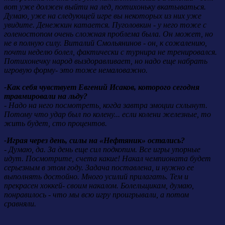
вот уже должен выйти на лед, потихоньку вкатываться.
Думаю, уже на следующей игре вы некоторых из них уже
увидите. Денежкин катается. Пуголовкин - у него тоже с
голеностопом очень сложная проблема была. Он может, но
не в полную силу. Виталий Смольянинов - он, к сожалению,
почти неделю болел, фактически с турнира не тренировался.
Потихонечку народ выздоравливает, но надо еще набрать
игровую форму- это тоже немаловажно.
-Как себя чувствует Евгений Исаков, которого сегодня
травмировали на льду?
- Надо на него посмотреть, когда завтра эмоции схлынут.
Потому что удар был по колену... если колени железные, то
жить будет, сто процентов.
-Играя через день, силы на «Нефтяник» остались?
- Думаю, да. За день еще сил подкопим. Все игры упорные
идут. Посмотрите, счета какие! Накал чемпионата будет
серьезным в этом году. Задача поставлена, и нужно ее
выполнять достойно. Много усилий прилагать. Тем и
прекрасен хоккей- своим накалом. Болельщикам, думаю,
понравилось - что мы всю игру проигрывали, а потом
сравняли.