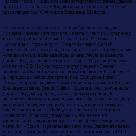
"пятаке" гостей. Лишь под занавес периода волжанам удалось
протиснуться к воротам Евдокимова и затащить ненужный
красноярцам гол! Отличился Владимир Шепелев.
Во втором периоде своим хлестким броском с передачи
Дмитрия Пасенко счет сравнял Никита Малыгин. Сопернику
такая контратака не понравилась, за что и был наказан
«соколиный» страж ворот. 1:2 на табло зажег Сергей
Чистяков. Началась игра в догонялки, которая сопровождалась
мелкими эмоциональными вспышками. Через две минуты
Даниил Ердаков вылетел один на один с Огурешниковым и
забил гол - 2:2! Но уже через минуту у ворот «Сокола»,
появился Алексей Ложкин со своим товарищем Банцеревым
и... ариадовцы забивают третий гол. Тренерский штаб
«Сокола» принял решение заменить вратаря, и место Виталия
Евдокимова занял Эмиль Сафин. Сравнять счет получилось у
Даниила Ердакова, правда, уже в третьем периоде. В
овертайме обеим командам не удалось забросить другу другу
ни одной шайбы, а в серии буллитов удачливее оказались
хоккеисты «Ариады». Победу волжанам принес Кирилл
Полянский - игрок под номером 13, что даже и не
удивительно в такую пятницу. Итоговый счет сегодняшнего
матча 3:4, «Сокол» зарабатывает одно очко. Заключительный
матч этой домашней серии состоится в воскресенье в 17:00.