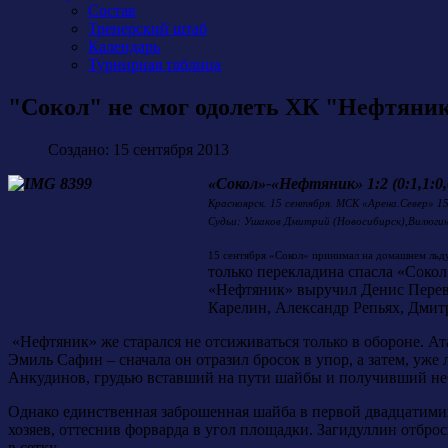
Состав
Тренерский штаб
Календарь
Турнирная таблица
"Сокол" не смог одолеть ХК "Нефтяни
Создано: 15 сентября 2013
«Сокол»-«Нефтяник» 1:2 (0:1,1:0,
Красноярск. 15 сентября. МСК «Арена.Север» 1
Судьи: Ушаков Дмитрий (Новосибирск),Вилюги
15 сентября «Сокол» принимал на домашнем льду
только перекладина спасла «Сокол
«Нефтяник» выручил Денис Перев
Карелин, Александр Репьях, Дмитр
«Нефтяник» же старался не отсиживаться только в обороне. Ат
Эмиль Сафин – сначала он отразил бросок в упор, а затем, у
Анкудинов, грудью вставший на пути шайбы и получивший не
Однако единственная заброшенная шайба в первой двадцатимин
хозяев, оттеснив форварда в угол площадки. Загидуллин отбро
в сетку.