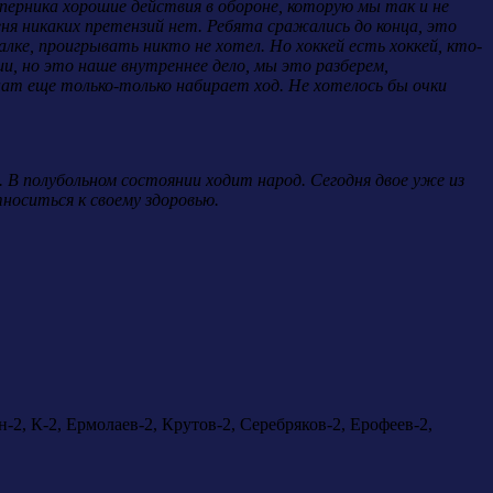
оперника хорошие действия в обороне, которую мы так и не
еня никаких претензий нет. Ребята сражались до конца, это
лке, проигрывать никто не хотел. Но хоккей есть хоккей, кто-
и, но это наше внутреннее дело, мы это разберем,
ат еще только-только набирает ход. Не хотелось бы очки
е. В полубольном состоянии ходит народ. Сегодня двое уже из
тноситься к своему здоровью.
-2, К-2, Ермолаев-2, Крутов-2, Серебряков-2, Ерофеев-2,