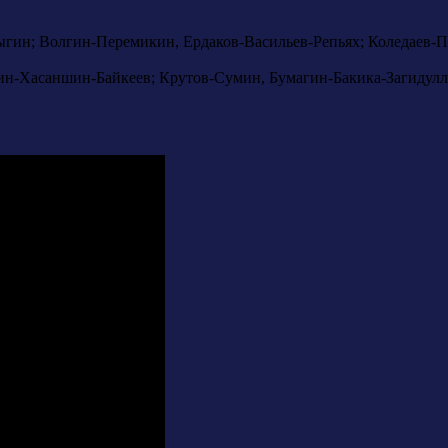
гин; Волгин-Перемикин, Ердаков-Васильев-Репьях; Коледаев-
ин-Хасаншин-Байкеев; Крутов-Сумин, Бумагин-Бакика-Загидул