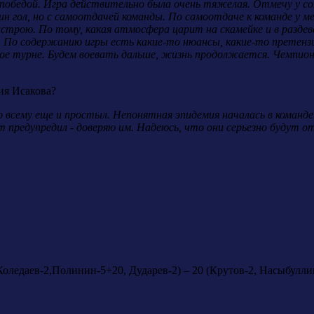
с победой. Игра действительно была очень тяжелая. Отмечу у с
дин гол, но с самоотдачей команды. По самоотдаче к команде у м
астрою. По тому, какая атмосфера царит на скамейке и в раздева
. По содержанию игры есть какие-то нюансы, какие-то претензи
ое турне. Будем воевать дальше, жизнь продолжается. Чемпион
ия Исакова?
ко всему еще и простыл. Непонятная эпидемия началась в команд
т предупредил - доверяю им. Надеюсь, что они серьезно будут о
Коледаев-2,Полинин-5+20, Дударев-2) – 20 (Крутов-2, Насыбуллин