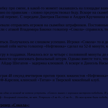
ибку при смене, в какой-то момент оказавшись на площадке вше
ано по правилам – словно предчувствовал беду. Вскоре на скам
ной перевес. С передачи Дмитрия Пасенко и Андрея Кручинина о
евали отправлять игроков на скамейки штрафников. Постоянные 
Если с атакой Владимира Бакики голкипер «Сокола» справился, т
няться. Получалось не слишком успешно. Игроки «Сокола» то и д
вный сейв матча голкипер «Нефтяника» сделал на 52-й минуте, к
ру в поддавки. Началось все за четыре с половиной минуты до
ожности организовать финальный штурм. Однако вместе того, что
л Айдар Шигапов – задержка клюшкой. А вскоре и Даниэль Насы
грая 48 секунд вчетвером против троих хоккеистов «Нефтяника»
МФ-Карелия, клинский «Титан» и Тверской хоккейный клуб.
 ни одна из команд не хотела уступать. «Сокол» вышел с хорошим настроем победить. И у 
- доигрывай спокойно, но нет. Устроили «3 на 4», «5 на 4»... Но нам нужна была победа, 
ренер «Сокола»: