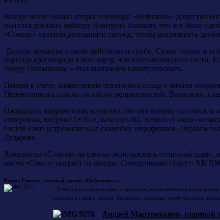
Вскоре после начала второго периода «Нефтяник» допустил ош
пытался доказать арбитру Дмитрию Ушакову, что все было сдел
«Соколу» хватило двенадцати секунд, чтобы реализовать двой
Дальше команды начали действовать грубо. Судьи только и усп
периода красноярцы взяли паузу, чем воспользовались гости. 
Умеду Гильманову, – был вынужден капитулировать.
Поведя в счете, альметьевцы откатились назад и начали оборо
Перевозчикова спасло гостей от неприятностей. Возможно, гла
Ожидалась напряженная концовка. Но она больше напомнила иг
соперника, получил 5+20 и, казалось бы, лишил «Сокол» возм
гостей сами устремились на скамейку штрафников. Первым се
Дударева.
Хоккеисты «Сокола» не смогли использовать отличный шанс, и
матча «Сокол» сыграет на выезде. Соперниками станут: ХК В
Ришат Гимаев, главный тренер «Нефтяника»:
- Тяжелая получилась игра, в принципе, на протяжении всего матча
команда до конца играла. Выстояли, концовка, вроде большой штраф 
Андрей Мартемьянов, главный т