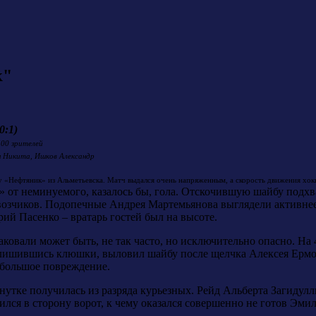
к"
0:1)
500 зрителей
н Никита, Ишков Александр
 «Нефтяник» из Альметьевска. Матч выдался очень напряженным, а скорость движения хок
» от неминуемого, казалось бы, гола. Отскочившую шайбу подх
озчиков. Подопечные Андрея Мартемьянова выглядели активне
ий Пасенко – вратарь гостей был на высоте.
аковали может быть, не так часто, но исключительно опасно. На
же лишившись клюшки, выловил шайбу после щелчка Алексея Ерм
большое повреждение.
утке получилась из разряда курьезных. Рейд Альберта Загидулл
сился в сторону ворот, к чему оказался совершенно не готов Эм