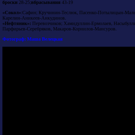
броски
28-25;
вбрасывания
43-19
«Сокол»
:Сафин; Кручинин-Теслюк, Пасенко-Потылицын-Малы
Карелин-Аникеев-Анкудинов.
«Нефтяник»:
Перевозчиков; Хамидуллин-Ермолаев, Насыбулл
Парфирьев-Серебряков, Макаров-Корнилов-Мансуров.
Фотограф: Маша Велецкая