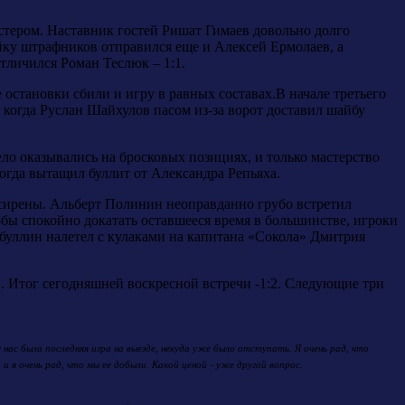
стером. Наставник гостей Ришат Гимаев довольно долго
ейку штрафников отправился еще и Алексей Ермолаев, а
тличился Роман Теслюк – 1:1.
остановки сбили и игру в равных составах.В начале третьего
о когда Руслан Шайхулов пасом из-за ворот доставил шайбу
ело оказывались на бросковых позициях, и только мастерство
огда вытащил буллит от Александра Репьяха.
 сирены. Альберт Полинин неоправданно грубо встретил
бы спокойно докатать оставшееся время в большинстве, игроки
буллин налетел с кулаками на капитана «Сокола» Дмитрия
. Итог сегодняшней воскресной встречи -1:2. Следующие три
нас была последняя игра на выезде, некуда уже
было отступать. Я очень рад, что
и я очень рад, что мы ее добыли. Какой ценой - уже другой вопрос.