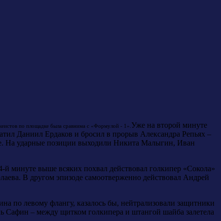
Уже на второй минуте
кеистов по площадке была сравнима с «Формулой - 1».
ватил Даниил Ердаков и бросил в прорыв Александра Репьях –
е. На ударные позиции выходили Никита Малыгин, Иван
 4-й минуте выше всяких похвал действовал голкипер «Сокола»
олаева. В другом эпизоде самоотверженно действовал Андрей
ина по левому флангу, казалось бы, нейтрализовали защитники
иль Сафин – между щитком голкипера и штангой шайба залетела