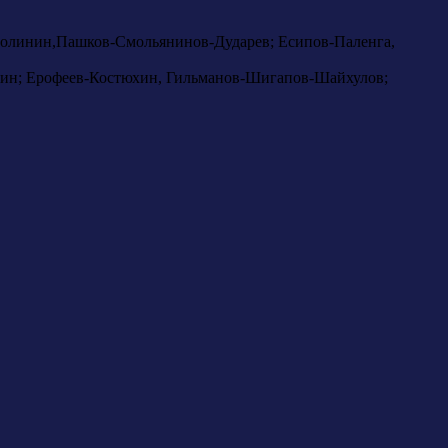
Полинин,Пашков-Смольянинов-Дударев; Есипов-Паленга,
лин; Ерофеев-Костюхин, Гильманов-Шигапов-Шайхулов;