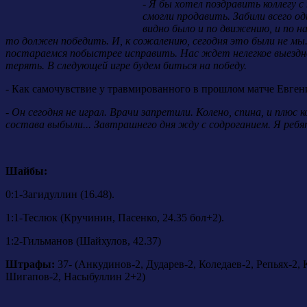
- Я бы хотел поздравить коллегу 
смогли продавить. Забили всего о
видно было и по движению, и по н
то должен победить. И, к сожалению, сегодня это были не мы
постараемся побыстрее исправить. Нас ждет нелегкое выездн
терять. В следующей игре будем биться на победу.
- Как самочувствие у травмированного в прошлом матче Евген
-
Он сегодня не играл. Врачи запретили. Колено, спина, и плюс 
состава выбыли... Завтрашнего дня жду с содроганием. Я ребя
Шайбы:
0:1-Загидуллин (16.48).
1:1-Теслюк (Кручинин, Пасенко, 24.35 бол+2).
1:2-Гильманов (Шайхулов, 42.37)
Штрафы:
37- (Анкудинов-2, Дударев-2, Коледаев-2, Репьях-2, 
Шигапов-2, Насыбуллин 2+2)