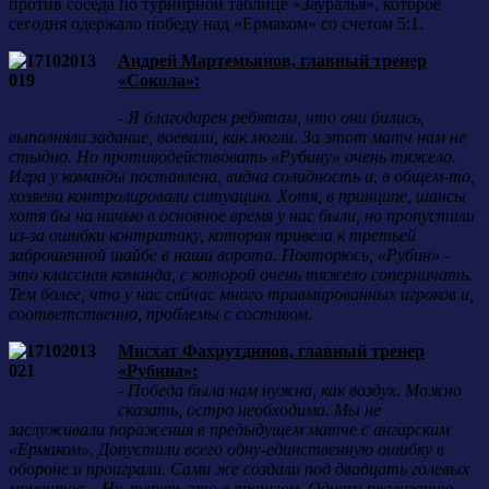
против соседа по турнирной таблице «Зауралья», которое
сегодня одержало победу над «Ермаком» со счетом 5:1.
Андрей Мартемьянов, главный тренер
«Сокола»:
- Я благодарен ребятам, что они бились,
выполняли задание, воевали, как могли. За этот матч нам не
стыдно. Но противодействовать «Рубину» очень тяжело.
Игра у команды поставлена, видна солидность и, в общем-то,
хозяева контролировали ситуацию. Хотя, в принципе, шансы
хотя бы на ничью в основное время у нас были, но пропустили
из-за ошибки контратаку, которая привела к третьей
заброшенной шайбе в наши ворота. Повторюсь, «Рубин» -
это классная команда, с которой очень тяжело соперничать.
Тем более, что у нас сейчас много травмированных игроков и,
соответственно, проблемы с составом.
Мисхат Фахрутдинов, главный тренер
«Рубина»:
-
Победа была нам нужна, как воздух. Можно
сказать, остро необходима. Мы не
заслуживали поражения в предыдущем матче с ангарским
«Ермаком». Допустили всего одну-единственную ошибку в
обороне и проиграли. Сами же создали под двадцать голевых
моментов... Ну, теперь это в прошлом. Однако реализацию