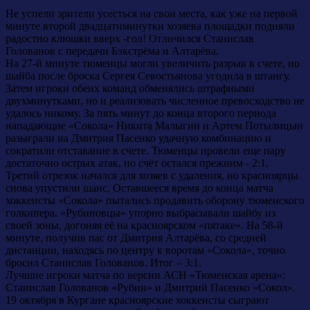
Не успели зрители усесться на свои места, как уже на первой
минуте второй двадцатиминутки хозяева площадки подняли
радостно клюшки вверх -гол! Отличился Станислав
Голованов с передачи Бэкстрёма и Алтарёва.
На 27-й минуте тюменцы могли увеличить разрыв в счете, но
шайба после броска Сергея Севостьянова угодила в штангу.
Затем игроки обеих команд обменялись штрафными
двухминутками, но и реализовать численное превосходство не
удалось никому. За пять минут до конца второго периода
нападающие «Сокола» Никита Малыгин и Артем Потылицын
разыграли на Дмитрия Пасенко удачную комбинацию и
сократили отставание в счете. Тюменцы провели еще пару
достаточно острых атак, но счёт остался прежним - 2:1.
Третий отрезок начался для хозяев с удаления, но красноярцы
снова упустили шанс. Оставшееся время до конца матча
хоккеисты «Сокола» пытались продавить оборону тюменского
голкипера. «Рубиновцы» упорно выбрасывали шайбу из
своей зоны, догоняя её на красноярском «пятаке». На 58-й
минуте, получив пас от Дмитрия Алтарёва, со средней
дистанции, находясь по центру к воротам «Сокола», точно
бросил Станислав Голованов. Итог – 3:1.
Лучшие игроки матча по версии АСН «Тюменская арена»:
Станислав Голованов «Рубин» и Дмитрий Пасенко «Сокол».
19 октября в Кургане красноярские хоккеисты сыграют