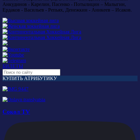
Анкудинов - Карелин, Пасенко - Потылицин – Малыгин,
Ердаков - Васильев - Репьях, Денежкин - Аникеев – Исаков.
БИЛЕТЫ
КУПИТЬ АТРИБУТИКУ
Сокол TV