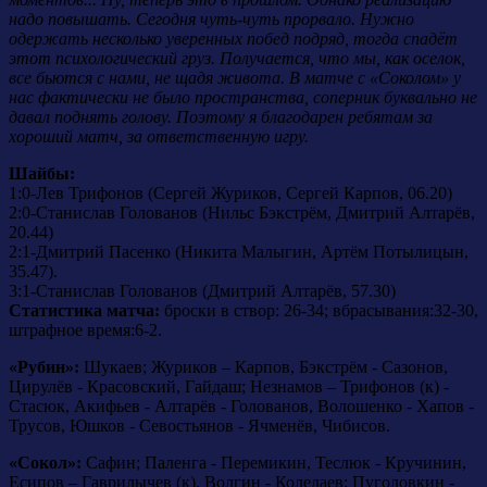
надо повышать. Сегодня чуть-чуть прорвало. Нужно
одержать несколько уверенных побед подряд, тогда спадёт
этот психологический груз. Получается, что мы, как оселок,
все бьются с нами, не щадя живота. В матче с «Соколом» у
нас фактически не было пространства, соперник буквально не
давал поднять голову. Поэтому я благодарен ребятам за
хороший матч, за ответственную игру.
Шайбы:
1:0-Лев Трифонов (Сергей Журиков, Сергей Карпов, 06.20)
2:0-Станислав Голованов (Нильс Бэкстрём, Дмитрий Алтарёв,
20.44)
2:1-Дмитрий Пасенко (Никита Малыгин, Артём Потылицын,
35.47).
3:1-Станислав Голованов (Дмитрий Алтарёв, 57.30)
Статистика матча:
броски в створ: 26-34; вбрасывания:32-30,
штрафное время:6-2.
«Рубин»:
Шукаев; Журиков – Карпов, Бэкстрём - Сазонов,
Цирулёв - Красовский, Гайдаш; Незнамов – Трифонов (к) -
Стасюк, Акифьев - Алтарёв - Голованов, Волошенко - Хапов -
Трусов, Юшков - Севостьянов - Ячменёв, Чибисов.
«Сокол»:
Сафин; Паленга - Перемикин, Теслюк - Кручинин,
Есипов – Гаврилычев (к), Волгин - Коледаев; Пуголовкин -