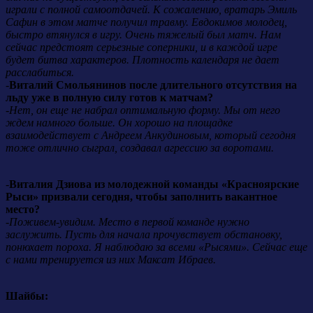
играли с полной самоотдачей. К сожалению, вратарь Эмиль
Сафин в этом матче получил травму. Евдокимов молодец,
быстро втянулся в игру. Очень тяжелый был матч. Нам
сейчас предстоят серьезные соперники, и в каждой игре
будет битва характеров. Плотность календаря не дает
расслабиться.
-
Виталий Смольянинов после длительного отсутствия на
льду уже в полную силу готов к матчам?
-
Нет, он еще не набрал оптимальную форму. Мы от него
ждем намного больше. Он хорошо на площадке
взаимодействует с Андреем Анкудиновым, который сегодня
тоже отлично сыграл, создавал агрессию за воротами.
-
Виталия Дзиова из молодежной команды «Красноярские
Рыси» призвали сегодня, чтобы заполнить вакантное
место?
-Поживем-увидим. Место в первой команде нужно
заслужить. Пусть для начала прочувствует обстановку,
понюхает пороха. Я наблюдаю за всеми «Рысями». Сейчас еще
с нами тренируется из них Максат Ибраев.
Шайбы: