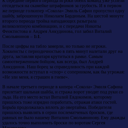
К середине первого периода игроки обеих команд уже успели
отсидеться на скамейке штрафников за грубость. И в первом
же периоде голкипер «Сокола» Эмиль Сафин пропустил одну
шайбу, заброшенную Николаем Бардиным. На шестой минуте
второго периода тройка нападающих разыграла
великолепную комбинацию, и с передачи Никиты
Феоктистова и Андрея Анкудинова, гол забил Виталий
Смольянинов –
1:1
.
После цифры на табло замерли, но только не игроки.
Хоккеисты с периодичностью в пять минут налетали друг на
друга, заставляя вратаря крутиться в рамке. Самым
самоотверженным бойцом, как всегда, был Андрей
Анкудинов. Наш борец за справедливость при каждой
возможности вступал в «спор» с соперником, как бы угрожая:
«Не зли меня, я страшен в гневе».
В начале третьего периоде в кипера «Сокола» Эмиля Сафина
прилетает шальная шайба, и стража ворот уводят под руки со
льда. На его место встал Виталий Евдокимов, которому
пришлось тоже изрядно поработать, отражая атаки гостей.
Борьба продолжалась вплоть до овертайма. Победителя
пришлось выявлять в серии послематчевых бросков, где
равных не было нашему Виталию Смольянинову. Ему дважды
удалось точно выполнить броски по воротам Сергея
Магарилова.