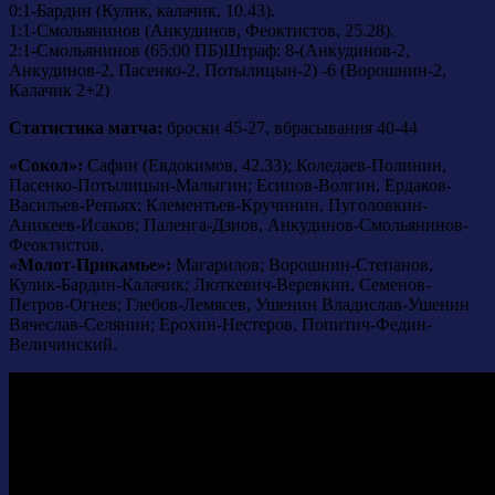
0:1-Бардин (Кулик, калачик, 10.43).
1:1-Смольянинов (Анкудинов, Феоктистов, 25.28).
2:1-Смольянинов (65:00 ПБ)Штраф: 8-(Анкудинов-2,
Анкудинов-2, Пасенко-2, Потылицын-2) -6 (Ворошнин-2,
Калачик 2+2)
Статистика матча:
броски 45-27, вбрасывания 40-44
«Сокол»:
Сафин (Евдокимов, 42.33); Коледаев-Полинин,
Пасенко-Потылицын-Малыгин; Есипов-Волгин, Ердаков-
Васильев-Репьях; Клементьев-Кручинин, Пуголовкин-
Аникеев-Исаков; Паленга-Дзиов, Анкудинов-Смольянинов-
Феоктистов.
«Молот-Прикамье»:
Магарилов; Ворошнин-Степанов,
Кулик-Бардин-Калачик; Люткевич-Веревкин, Семенов-
Петров-Огнев; Глебов-Лемясев, Ушенин Владислав-Ушенин
Вячеслав-Селянин; Ерохин-Нестеров, Попитич-Федин-
Величинский.