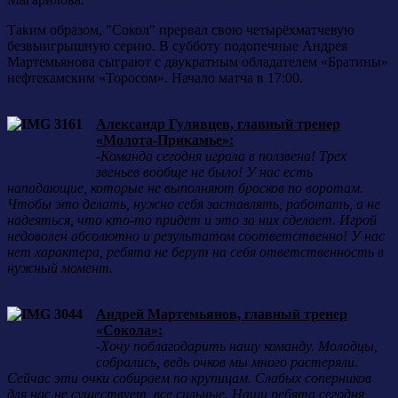
Таким образом, "Сокол" прервал свою четырёхматчевую
безвыигрышную серию. В субботу подопечные Андрея
Мартемьянова сыграют с двукратным обладателем «Братины»
нефтекамским «Торосом». Начало матча в 17:00.
Александр Гулявцев, главный тренер
«Молота-Прикамье»:
-
Команда сегодня играла в ползвена! Трех
звеньев вообще не было! У нас есть
нападающие, которые не выполняют бросков по воротам.
Чтобы это делать, нужно себя заставлять, работать, а не
надеяться, что кто-то придет и это за них сделает. Игрой
недоволен абсолютно и результатом соответственно! У нас
нет характера, ребята не берут на себя ответственность в
нужный момент.
Андрей Мартемьянов, главный тренер
«Сокола»:
-
Хочу поблагодарить нашу команду. Молодцы,
собрались, ведь очков мы много растеряли.
Сейчас эти очки собираем по крупицам. Слабых соперников
для нас не существует, все сильные. Наши ребята сегодня