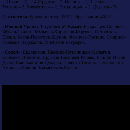
2, Позин - 2) – 14 (Ердаков – 2, Иванов – 2, Пасенко – 2,
Теслюк – 2, Клементьев – 2, Потылицын – 2, Дударев - 2).
Статистика:
броски в створ 35/17, вбрасывания 40/32.
«Южный Урал»:
Летуновский, Камаев-Бывальцев-Соловьёв,
Бёдкер-Скалин. Музычко-Кириллов-Марзоев, Остроухов-
Позин. Косов-Первухин-Здунов, Фомичев-Гританс. Смирнов-
Исламов-Ведькалов, Мисбахов-Евграфов.
«Сокол»:
Евдокимов, Пасенко-Потылицын-Малыгин,
Каледаев-Полинин. Ердаков-Васильев-Репьях, Есипов-Носов.
Дзиов-Смольянинов-Дударев, Паленга-Теслюк. Пуголовкин-
Аникеев-Иванов, Клементьев-Волгин.