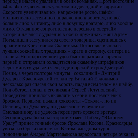
период начался с удаления в обеих командах. Противостояние
«4 на 4» не увенчалось успехом ни для одной из дружин.
Скорости увеличивались, напряжение росло, шайбы
молниеносно летели по направлению к воротам, но всё
больше либо в штангу, либо в ловушку вратарю, либо вообще
мимо. Отчаянное сопротивление перешло в овертайм,
который начался с удаления в обеих дружинах. Наш Артем
Потылицын заступился за своего товарища, сцепившись с
орчанином Кристианом Скалиным. Потасовка вышла в
лучших хоккейных традициях – краги в сторону, свитера на
головы. Но подоспевшие судьи быстро разняли горячих
парней и отправили охладиться на скамейку штрафников.
Через минуту удаляется еще один орский игрок Дмитрий
Позин, а через полторы минуты «соколиный» Дмитрий
Дударев. Красноярский голкипер Виталий Евдокимов
несколько раз спасал свои ворота, падая всем телом на шайбу.
Под обстрел попал и его визави Сергей Летуновский.
Победителя пришлось выявлять в серии послематчевых
бросков. Первыми начали хоккеисты «Сокола», но ни
Иванову, ни Дудареву, ни даже мастеру буллитов
Смольянинову не удалось переиграть орского вратаря.
Сегодня удача была на стороне хозяев. Победу "Южному
Уралу" принес точный бросок Ярослава Косова. Красноярцы
увозят из Орска одно очко. В этом выездном турне
подопечные Андрея Мартемьянова заработали четыре очка из