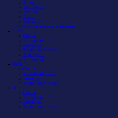
История
Документы
Закупки
Арена
Контакты
Правила поведения на арене
Сокол
Состав
Тренерский штаб
Календарь
Турнирная таблица
Атрибутика
Фан-сектор
Рыси
Состав
Тренерский штаб
Календарь
Турнирная таблица
Бирюса
Состав
Тренерский штаб
Календарь
Турнирная таблица