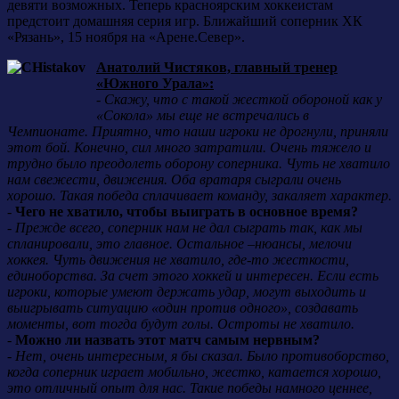
девяти возможных. Теперь красноярским хоккеистам
предстоит домашняя серия игр. Ближайший соперник ХК
«Рязань», 15 ноября на «Арене.Север».
Анатолий Чистяков, главный тренер
«Южного Урала»:
-
Скажу, что с такой жесткой обороной как у
«Сокола» мы еще не встречались в
Чемпионате. Приятно, что наши игроки не дрогнули, приняли
этот бой. Конечно, сил много затратили. Очень тяжело и
трудно было преодолеть оборону соперника. Чуть не хватило
нам свежести, движения. Оба вратаря сыграли очень
хорошо. Такая победа сплачивает команду, закаляет характер.
-
Чего не хватило, чтобы выиграть в основное время?
-
Прежде всего, соперник нам не дал сыграть так, как мы
спланировали, это главное. Остальное –нюансы, мелочи
хоккея. Чуть движения не хватило, где-то жесткости,
единоборства. За счет этого хоккей и интересен. Если есть
игроки, которые умеют держать удар, могут выходить и
выигрывать ситуацию «один против одного», создавать
моменты, вот тогда будут голы. Остроты не хватило.
-
Можно ли назвать этот матч самым нервным?
-
Нет, очень интересным, я бы сказал. Было противоборство,
когда соперник играет мобильно, жестко, катается хорошо,
это отличный опыт для нас. Такие победы намного ценнее,