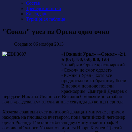
Состав
Тренерский штаб
Календарь
Турнирная таблица
"Сокол" увез из Орска одно очко
Создано: 06 ноября 2013
«Южный Урал» -«Сокол» -2:1
Б (0:1, 1:0, 0:0, 0:0, 1:0)
5 ноября в Орске красноярский
«Сокол» не смог одолеть
«Южный Урал», хотя все
предпосылки к обратному были.
В первом периоде повели
красноярцы. Дмитрий Дударев с
передачи Никиты Иванова и Виталия Смольянинова забил
гол в «раздевалку» за считанные секунды до конца периода.
Хозяева сравняли счет во второй двадцатиминутке , причем
находясь на площадке вчетвером, пока латвийский легионер
орчан Роландс Гританс отбывал двухминутный штраф. В
составе «Южного Урала» отличился Игорь Камаев. Третий