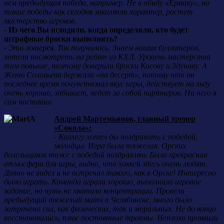
чем предыдущая победа, например. Не в обиду «Ермаку», но
такие победы как сегодня закаляют характер, растет
мастерство игроков.
-
Из чего Вы исходили, когда определяли, кто будет
штрафные броски выполнять?
-
Это лотерея. Так получилось. Знаем наших буллитеров,
хотели посмотреть на ребят из КХЛ. Уровень мастерства
там повыше, поэтому доверили броски Косову и Здунову. А
Женю Соловьева держали «на десерт», потому что он
последнее время почувствовал вкус игры, действует на льду
очень хорошо, забивает, ведет за собой партнеров. На него я
сам поставил.
Андрей Мартемьянов, главный тренер
«Сокола»:
-
Коллегу хотел бы поздравить с победой,
молодцы. Игра была тяжелая. Орских
болельщиков тоже с победой поздравляю. Была прекрасная
атмосфера для игры, видно, что хоккей здесь очень любят.
Давно не видел и не встречал такого, как в Орске! Интересно
было играть. Команда играла хорошо, выполнила игровое
задание, но чуть не хватило концентрации. Провели
предыдущий тяжелый матч в Челябинске, много было
затрачено сил, как физических, так и моральных. Не до конца
восстановились, плюс постоянные травмы. Неплохо проявили