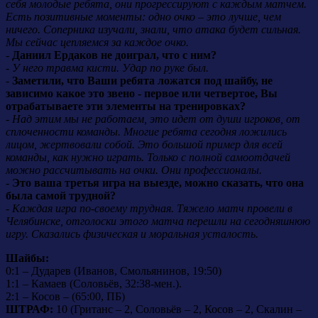
себя молодые ребята, они прогрессируют с каждым матчем.
Есть позитивные моменты: одно очко – это лучше, чем
ничего. Соперника изучали, знали, что атака будет сильная.
Мы сейчас цепляемся за каждое очко.
-
Даниил Ердаков не доиграл, что с ним?
-
У него травма кисти. Удар по руке был.
-
Заметили, что Ваши ребята ложатся под шайбу, не
зависимо какое это звено - первое или четвертое, Вы
отрабатываете эти элементы на тренировках?
-
Над этим мы не работаем, это идет от души игроков, от
сплоченности команды. Многие ребята сегодня ложились
лицом, жертвовали собой. Это большой пример для всей
команды, как нужно играть. Только с полной самоотдачей
можно рассчитывать на очки. Они профессионалы.
-
Это ваша третья игра на выезде, можно сказать, что она
была самой трудной?
-
Каждая игра по-своему трудная. Тяжело матч провели в
Челябинске, отголоски этого матча перешли на сегодняшнюю
игру. Сказались физическая и моральная усталость.
Шайбы:
0:1 – Дударев (Иванов, Смольянинов, 19:50)
1:1 – Камаев (Соловьёв, 32:38-мен.).
2:1 – Косов – (65:00, ПБ)
ШТРАФ:
10 (Гританс – 2, Соловьёв – 2, Косов – 2, Скалин –