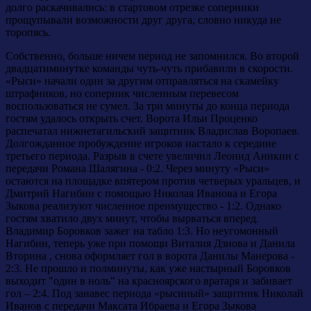
долго раскачивались: в стартовом отрезке соперники
прощупывали возможности друг друга, словно никуда не
торопясь.
Собственно, больше ничем период не запомнился. Во второй
двадцатиминутке команды чуть-чуть прибавили в скорости.
«Рыси» начали один за другим отправляться на скамейку
штрафников, но соперник численным перевесом
воспользоваться не сумел. За три минуты до конца периода
гостям удалось открыть счет. Ворота Ильи Проценко
распечатал нижнетагильский защитник Владислав Воропаев.
Долгожданное пробуждение игроков настало к середине
третьего периода. Разрыв в счете увеличил Леонид Аникин с
передачи Романа Шалягина - 0:2. Через минуту «Рыси»
остаются на площадке впятером против четверых уральцев, и
Дмитрий Нагибин с помощью Николая Иванова и Егора
Зыкова реализуют численное преимущество - 1:2. Однако
гостям хватило двух минут, чтобы вырваться вперед.
Владимир Боровков зажег на табло 1:3. Но неугомонный
Нагибин, теперь уже при помощи Виталия Дзиова и Данила
Вторина , снова оформляет гол в ворота Данилы Манерова -
2:3. Не прошло и полминуты, как уже настырный Боровков
выходит "один в ноль" на красноярского вратаря и забивает
гол – 2:4. Под занавес периода «рысиный» защитник Николай
Иванов с передачи Максата Ибраева и Егора Зыкова