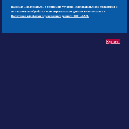
Нажимая «Подписаться» я принимаю условия
Пользовательского соглашения
и
соглашаюсь на обработку моих персональных данных в соответствии с
Политикой обработки персональных данных ООО «КХЛ»
Купить