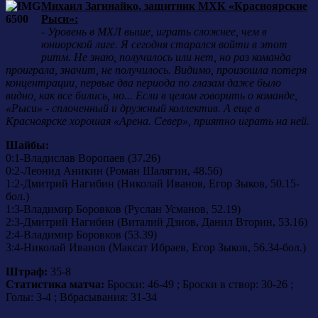
Михаил Загинайко, защитник МХК «Красноярские
Рыси»:
-
Уровень в МХЛ выше, играть сложнее, чем в
юниорской лиге. Я сегодня старался войти в этот
ритм. Не знаю, получилось или нет, но раз команда
проиграла, значит, не получилось. Видимо, произошла потеря
концентрации, первые два периода по глазам даже было
видно, как все бились, но... Если в целом говорить о команде,
«Рыси» - сплоченный и дружный коллектив. А еще в
Красноярске хорошая «Арена. Север», приятно играть на ней.
Шайбы:
0:1-Владислав Воропаев (37.26)
0:2-Леонид Аникин (Роман Шалягин, 48.56)
1:2-Дмитрий Нагибин (Николай Иванов, Егор Зыков, 50.15-
бол.)
1:3-Владимир Боровков (Руслан Усманов, 52.19)
2:3-Дмитрий Нагибин (Виталий Дзиов, Данил Вторин, 53.16)
2:4-Владимир Боровков (53.39)
3:4-Николай Иванов (Максат Ибраев, Егор Зыков, 56.34-бол.)
Штраф:
35-8
Статистика матча:
Броски: 46-49 ; Броски в створ: 30-26 ;
Голы: 3-4 ; Вбрасывания: 31-34