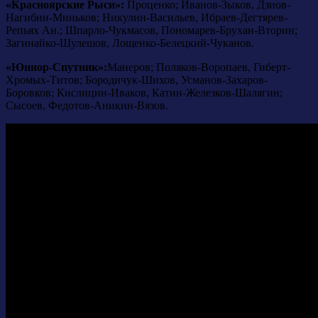
«Красноярские Рыси»:
Проценко; Иванов-Зыков, Дзиов-
Нагибин-Миньков; Никулин-Васильев, Ибраев-Дегтярев-
Репьях Ан.; Шпарло-Чукмасов, Пономарев-Брухан-Вторин;
Загинайко-Шулешов, Лощенко-Белецкий-Чуканов.
«Юниор-Спутник»:
Манеров; Поляков-Воропаев, Гиберт-
Хромых-Титов; Бородичук-Шихов, Усманов-Захаров-
Боровков; Кислицин-Иваков, Катин-Железков-Шалягин;
Сысоев, Федотов-Аникин-Вязов.