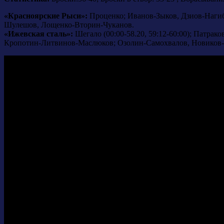
«Красноярские Рыси»:
Проценко; Иванов-Зыков, Дзиов-Нагиб
Шулешов, Лощенко-Вторин-Чуканов.
«Ижевская сталь»:
Шегало (00:00-58.20, 59:12-60:00); Патр
Кропотин-Литвинов-Маслюков; Озолин-Самохвалов, Новиков