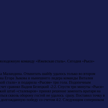
 молодежную команду «Ижевская сталь». Сегодня «Рыси»
а Маландина. Отквитать шайбу удалось только во втором
ана Егора Зыкова и нынешнего лидера команды Виталия
ской стали» и подарила «Рысям» три гола. Подопечным
счет сравнял Вадим Белецкий -2:2. Спустя три минуты «Рыси»
кий штаб «сталеваров» принял решение заменить вратаря на
ься сквозь оборону гостей не удалось сразу. Поставил точку в
и долгожданную победу со счетом 4:2. Следующим соперником