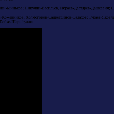
ин-Миньков; Никулин-Васильев, Ибраев-Дегтярев-Дашкевич; Ш
аков-Кожевников, Холмогоров-Садретдинов-Салахов; Тукаев-Яко
-Бобко-Шарифуллин.