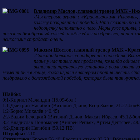
Владимир Маслов, главный тренер МХК «Иже
-Мы впервые играли с «Красноярскими Рысями», 
коллегу поздравить с победой. Что сказать по н
недооценку непонятно с чего. Меры уже принял,
показали безобразный хоккей, а «Рысей» я поздравляю, парни 
психология страдает очень.
Максим Шостов, главный тренер МХК «Красн
-
Спасибо большое за подаренный праздник. Выигр
плане у нас такие же проблемы, команда обновле
выполнили тренерскую установку, реализовали г
момент был в конце, когда играли впятером против шести. Спа
поздравляю с долгожданной победой, которая была так нужна.
Шайбы:
0:1-Кирилл Маландин (15.09-бол.)
1:1-Дмитрий Нагибин (Виталий Дзиов, Егор Зыков, 21.27-бол+2
1:2-Борис Михалёв (40.45)
2:2-Вадим Белецкий (Виталий Дзиов, Максат Ибраев, 45.12-бол.
3:2-Владислав Пономарёв (Андрей Репьях, Артём Дегтярёв, 48.
4:2-Дмитрий Нагибин (59.12 ПВ)
Штрафы:
2-10
Статистика:
Броски:56-40; Броски в створ: 33-23 ; Вбрасывани