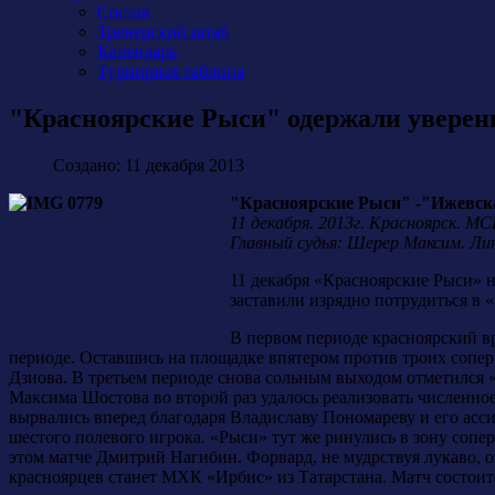
Состав
Тренерский штаб
Календарь
Турнирная таблица
"Красноярские Рыси" одержали уверен
Создано: 11 декабря 2013
"Красноярские Рыси" -"Ижевская с
11 декабря. 2013г. Красноярск. М
Главный судья: Шерер Максим. Лин
11 декабря «Красноярские Рыси» 
заставили изрядно потрудиться в 
В первом периоде красноярский в
периоде. Оставшись на площадке впятером против троих сопе
Дзиова. В третьем периоде снова сольным выходом отметился 
Максима Шостова во второй раз удалось реализовать численно
вырвались вперед благодаря Владиславу Пономареву и его асси
шестого полевого игрока. «Рыси» тут же ринулись в зону сопер
этом матче Дмитрий Нагибин. Форвард, не мудрствуя лукаво, 
красноярцев станет МХК «Ирбис» из Татарстана. Матч состоитс