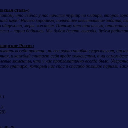
вская сталь»:
потому что сейчас у нас начался турнир по Сибири, второй горо
ашей игре? Ничего хорошего, полнейшее невыполнение задания, с
 в общем-то, меры жесткие. Потому что так нельзя, относиться
хотели – парни добились. Мы будем делать выводы, будем работа
оярские Рыси»:
ывать всегда приятно, но все равно ошибки существуют, от них
нная, и каждый считает себя вроде хоккеистом, а на самом деле 
олевые моменты, что у нас проблематично всегда было. Уверенна
сибо вратарю, который нас спас и спасибо большое парням. Так
.)
).
28)
я: 40-28