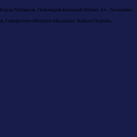
парло-Чукмасов, Пономарев-Белецкий-Репьях Ан.; Загинайко-
влев, Гарифуллин-Михалев-Маландин; Кабыш-Пыркин,