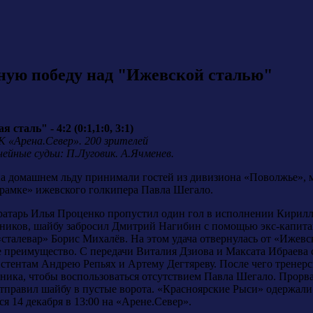
ную победу над "Ижевской сталью"
таль" - 4:2 (0:1,1:0, 3:1)
СК «Арена.Север». 200 зрителей
ейные судьи: П.Луговик. А.Ячменев.
на домашнем льду принимали гостей из дивизиона «Поволжье»,
«рамке» ижевского голкипера Павла Шегало.
ратарь Илья Проценко пропустил один гол в исполнении Кирилл
рников, шайбу забросил Дмитрий Нагибин с помощью экс-капит
«сталевар» Борис Михалёв. На этом удача отвернулась от «Ижев
е преимущество. С передачи Виталия Дзиова и Максата Ибраева 
стентам Андрею Репьях и Артему Дегтяреву. После чего тренерс
ника, чтобы воспользоваться отсутствием Павла Шегало. Прорват
отправил шайбу в пустые ворота. «Красноярские Рыси» одержал
я 14 декабря в 13:00 на «Арене.Север».