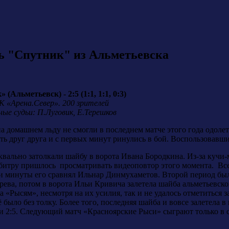
ь "Спутник" из Альметьевска
Альметьевск) - 2:5 (1:1, 1:1, 0:3)
СК «Арена.Север». 200 зрителей
ные судьи: П.Луговик, Е.Терешков
на домашнем льду не смогли в последнем матче этого года одол
ать друг друга и с первых минут ринулись в бой. Воспользовав
ально затолкали шайбу в ворота Ивана Бородкина. Из-за кучи-м
рбитру пришлось просматривать видеоповтор этого момента. Вс
 три минуты его сравнял Ильнар Динмухаметов. Второй период бы
ева, потом в ворота Ильи Кривича залетела шайба альметьевско
ча «Рысям», несмотря на их усилия, так и не удалось отметитьс
ё было без толку. Более того, последняя шайба и вовсе залетела
и 2:5. Следующий матч «Красноярские Рыси» сыграют только в сл