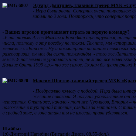
Эдуард Дмитриев, главный тренер МХК «Спу
-
Игра была равна. Соперник очень понравился: ск
забили по 2 гола. Повторюсь, что соперник понра
- Ваших игроков приглашают играть за первую команду?
-
У нас только Агеев Максим и Бородкин тренируются, но еще н
числа, поэтому в эту поездку не поехал. Так что, мы «старшим
меняемся с «Барсом». Ну и посмотрите на наших невысоких иг
разговаривал, он мог бы взять полкоманды - того же Латыпова,
земля. У нас земля не уродилась что ли, не знаю, все маленькие
Дальше брать 1999 г.р.– то же самое. Эх,нам бы фактурных! И
Максим Шостов, главный тренер МХК «Красн
-
Поздравляю коллегу с победой. Игра была интер
желание показали. Я получил удовольствие от иг
четвертая. Опять же, начало - тот же Чукмасов, Вторин – нев
положение в турнирной таблице, следили за матчами. С такими 
в средней зоне, в зоне атаки ты не имеешь права удаляться.
Шайбы:
1:0-Дмитрий Нагибин (Виталий Дзиов, 08.55-бол.)