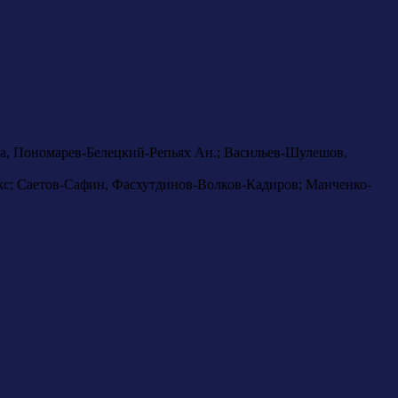
нга, Пономарев-Белецкий-Репьях Ан.; Васильев-Шулешов,
с; Саетов-Сафин, Фасхутдинов-Волков-Кадиров; Манченко-