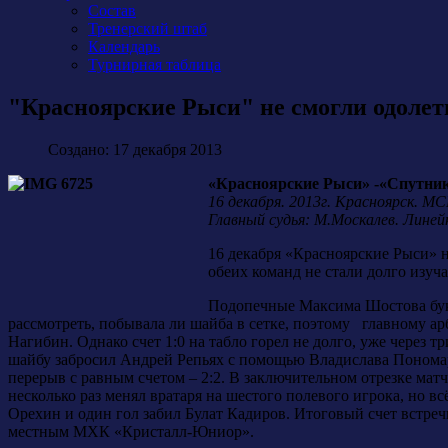
Состав
Тренерский штаб
Календарь
Турнирная таблица
"Красноярские Рыси" не смогли одолет
Создано: 17 декабря 2013
«Красноярские Рыси» -«Спутник» (
16 декабря. 2013г. Красноярск. М
Главный судья: М.Москалев. Линей
16 декабря «Красноярские Рыси» 
обеих команд не стали долго изуч
Подопечные Максима Шостова букв
рассмотреть, побывала ли шайба в сетке, поэтому главному а
Нагибин. Однако счет 1:0 на табло горел не долго, уже через
шайбу забросил Андрей Репьях с помощью Владислава Пономар
перерыв с равным счетом – 2:2. В заключительном отрезке мат
несколько раз менял вратаря на шестого полевого игрока, но вс
Орехин и один гол забил Булат Кадиров. Итоговый счет встреч
местным МХК «Кристалл-Юниор».