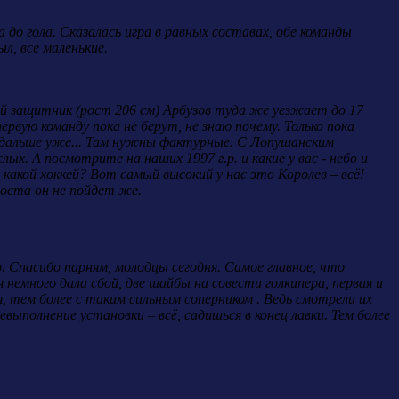
 до гола. Сказалась игра в равных составах, обе команды
л, все маленькие.
ый защитник (рост 206 см) Арбузов туда же уезжает до 17
рвую команду пока не берут, не знаю почему. Только пока
а дальше уже... Там нужны фактурные. С Лопушанским
х. А посмотрите на наших 1997 г.р. и какие у вас - небо и
в какой хоккей? Вот самый высокий у нас это Королев – всё!
роста он не пойдет же.
. Спасибо парням, молодцы сегодня. Самое главное, что
немного дала сбой, две шайбы на совести голкипера, первая и
, тем более с таким сильным соперником . Ведь смотрели их
выполнение установки – всё, садишься в конец лавки. Тем более