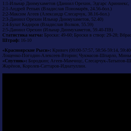
1:1-Ильнар Динмухаметов (Даниил Орехин, Эдгарс Ариниекс, 1
2:1-Андрей Репьях (Владислав Пономарёв, 24.56-бол.)
2:2-Максим Агеев (Александр Слесарчук, 38.16-бол.)
2:3-Даниил Орехин Ильнар Динмухаметов, 52.40)
2:4-Булат Кадиров (Владислав Волков, 55.59)
2:5-Даниил Орехин (Ильнар Динмухаметов, 59.40-ПВ)
Статистика матча:
Броски: 49-60; Броски в створ: 29-28; Вбра
Штраф:
16-10
«Красноярские Рыси»:
Кривич (00:00-57:57, 58:56-59:14, 59
Лощенко-Погодин-Алексеев-Вторин; Чукмасов-Шпарло, Миньк
«Спутник»:
Бородкин; Агеев-Мамчицс, Слесарчук-Латыпов-Ша
Жарёнов, Королев-Саттаров-Идиатуллин.