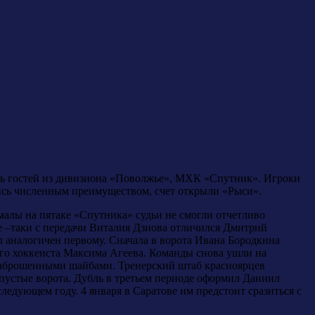
еть гостей из дивизиона «Поволжье», МХК «Спутник». Игроки
шись численным преимуществом, счет открыли «Рыси».
алы на пятаке «Спутника» судьи не смогли отчетливо
е –таки с передачи Виталия Дзиова отличился Дмитрий
л аналогичен первому. Сначала в ворота Ивана Бородкина
го хоккеиста Максима Агеева. Команды снова ушли на
я заброшенными шайбами. Тренерский штаб красноярцев
 в пустые ворота. Дубль в третьем периоде оформил Даниил
едующем году. 4 января в Саратове им предстоит сразиться с