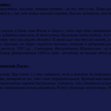
тник»:
оростные, высокие, мощные ребята, - не то, что у нас. Игра шла
вился, у нас нет таких высоких игроков. Как вы заметили, кто бы
е играли. Сейчас наш Филин в «Барсе», плюс еще один габаритн
» ребятам помогаем. В межсезонье Васильева туда отдали. А в пе
роков, что они могут сделать? В этой лиге они что-то могут, 
 Орехина, но «Барс» требует высоких, поэтому и забирают рослы
 (смеется). 1997 г.р. - Саттаров, Фасхутдинов, Идиатуллин – ну 
льнар Динмухаметов 1996-го года - молодчик, но дальше этого 
оярские Рыси»:
есная. При счете 2:2 кто забивает, тот и доводит до победного
ры, невзирая на то, что счет отрицательный. Вратарская линия 
ыполнение игровой дисциплины. Говорили, что удаляться нельзя
соперниками нельзя удаляться. В двух удалениях пропустили. Не