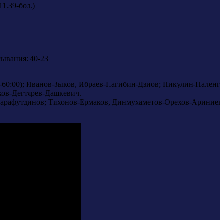
1.39-бол.)
сывания: 40-23
:40-60:00); Иванов-Зыков, Ибраев-Нагибин-Дзиов; Никулин-Пале
ов-Дегтярев-Дашкевич.
рафутдинов; Тихонов-Ермаков, Динмухаметов-Орехов-Ариниек