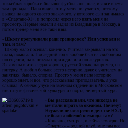
хоккейная коробка и большое футбольное поле, и я все время
там пропадал. Папа видел, что у меня получается, поэтому
вышел на одного своего знакомого, у которого сын занимался
в «Спартаке-91», и попросил через него взять меня на
просмотр. Первые недели я ездил из Владимира в Москву, а
потом тренер меня все-таки взял.
-
Школу прогуливали ради тренировок? Или успевали и
там, и там?
- Школу мало посещал, конечно. Учителя закрывали на это
глаза, помогали. Последний год я вообще был на свободном
посещении, на каникулах приходил или после уроков.
Экзамены в итоге сдал хорошо, русский язык, например, на
пятерку. А любил больше всего историю, даже с учителем на
занятиях, бывало, спорил. Просто у меня папа историю
хорошо знает, и все, что рассказывал преподаватель, я уже
слышал. А сейчас учусь на заочном отделении в Московском
институте физической культуры и спорта, четвертый курс.
-
Вы рассказывали, что никогда не
мечтали играть за океаном. Почему?
Неужели не смотрели в детстве НХЛ,
не было любимой команды там?
- Конечно, смотрел, и сейчас смотрю. Но
«Спартак» – родной клуб, мне там все