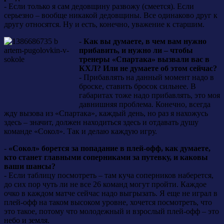
- Если только я сам дедовщину развожу (смеется). Если
серьезно – вообще никакой дедовщины. Все одинаково друг к
другу относятся. Ну и есть, конечно, уважение к старшим.
-
Как вы думаете, в чем вам нужно
прибавить, и нужно ли – чтобы
тренеры «Спартака» вызвали вас в
КХЛ? Или не думаете об этом сейчас?
- Прибавлять на данный момент надо в
броске, ставить бросок сильнее. В
габаритах тоже надо прибавлять, это моя
давнишняя проблема. Конечно, всегда
жду вызова из «Спартака», каждый день, но раз я нахожусь
здесь – значит, должен находиться здесь и отдавать душу
команде «Сокол». Так и делаю каждую игру.
-
«Сокол» борется за попадание в плей-офф, как думаете,
кто станет главными соперниками за путевку, и каковы
ваши шансы?
- Если таблицу посмотреть – там куча соперников наберется,
до сих пор чуть ли не все 26 команд могут пройти. Каждое
очко в каждом матче сейчас надо выгрызать. Я еще не играл в
плей-офф на таком высоком уровне, хочется посмотреть, что
это такое, потому что молодежный и взрослый плей-офф – это
небо и земля.