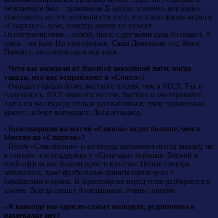
чемпионате был – приезжала. В целом, конечно, все равно
тяжеловато, но это особенности того, что я всю жизнь играл в
«Спартаке», дома, никогда далеко не уезжал.
Послетренировки – домой, поел, с друзьями куда-то пошел. А
здесь – на базу. Но уже привык. Саша Денежкин тут, Женя
Паленга, не совсем один все-таки.
-
Чего вы ожидали от Высшей хоккейной лиги, когда
узнали, что вас отправляют в «Сокол»?
- Ожидал гораздо более жесткого хоккея, чем в МХЛ. Так и
получилось. ВХЛ намного жестче, быстрее и мастеровитее.
Здесь ни на секунду нельзя расслабляться, сразу хорошенько
врежут, в борт впечатают. Лига мужиков.
-
Болельщиков на матчи «Сокола» ходит больше, чем в
Москве на «Спартак»?
- Пусть «Сокольники» и не всегда заполняются под завязку, но
я считаю, что поддержка у «Спартака» хорошая. Весной в
плей-офф за нас болели просто классно! Целые сектора
забивались, даже футбольные фанаты приходили с
барабанами и орали. В Красноярске народ тоже разбирается в
хоккее. Всегда слышу болельщиков, очень приятно.
-
В команде вы один из самых молодых, дедовщины в
раздевалке нет?