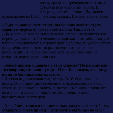
очень нравится, тренеров всех знаю, и
хотел бы всю жизнь там играть. В
Америку совсем не тянет. Да, любое
предложение из НХЛ – это как сказка... Но сам туда не рвусь.
-
Судя по вашей статистике, вы больше любите отдать
хорошую передачу, нежели забить сам. Так ли это?
- Да, я больше люблю сыграть в пас. Особенно нравится так
передачу отдать, чтобы человек в одно касание забил. Когда в
пятерке все двигаются, играют друг с другом, то удовольствие
получаешь не только от игры, но еще и от красивых
комбинаций. А набранное очко есть набранное очко, и
неважно, передача это или гол.
-
Берете пример с Дацюка в этом смысле? Но раньше как-
то говорили, что ваш кумир – Илья Ковальчук, а он ведь
когда-то был индивидуалистом...
- И я был индивидуалистом, лет до 15-16. Одиночка, пас не
видел. Это в принципе особенность молодежного хоккея:
схватить, побежать и забить. А потом изменился, понял, что
во взрослом хоккее пятерых не обыграешь, и начал
высматривать партнеров.
-
А вообще – с кого из современных звезд вы, может быть,
стараетесь брать пример? Или хотите быть сам по себе?