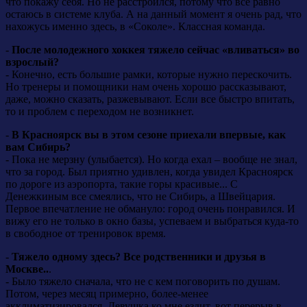
что покажу себя. Но не расстроился, потому что все равно
остаюсь в системе клуба. А на данный момент я очень рад, что
нахожусь именно здесь, в «Соколе». Классная команда.
-
После молодежного хоккея тяжело сейчас «вливаться» во
взрослый?
- Конечно, есть большие рамки, которые нужно перескочить.
Но тренеры и помощники нам очень хорошо рассказывают,
даже, можно сказать, разжевывают. Если все быстро впитать,
то и проблем с переходом не возникнет.
-
В Красноярск вы в этом сезоне приехали впервые, как
вам Сибирь?
- Пока не мерзну (улыбается). Но когда ехал – вообще не знал,
что за город. Был приятно удивлен, когда увидел Красноярск
по дороге из аэропорта, такие горы красивые... С
Денежкиным все смеялись, что не Сибирь, а Швейцария.
Первое впечатление не обмануло: город очень понравился. И
вижу его не только в окно базы, успеваем и выбраться куда-то
в свободное от тренировок время.
-
Тяжело одному здесь? Все родственники и друзья в
Москве..
.
- Было тяжело сначала, что не с кем поговорить по душам.
Потом, через месяц примерно, более-менее
акклиматизировался. Девушка ко мне ездит, вот перерыв в