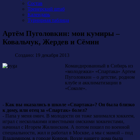
Состав
Тренерский штаб
Календарь
Турнирная таблица
Артём Пуголовкин: мои кумиры –
Ковальчук, Жердев и Сёмин
Создано: 19 декабря 2013
Командированный в Сибирь из
«молодежки» «Спартака» Артем
Пуголовкин – о детстве, родном
клубе и акклиматизации в
«Соколе».
-
Как вы оказались в школе «Спартака»? Он была близко
к дому, или отец за «Спартак» болел?
- Папа у меня омич. В молодости он тоже занимался хоккеем,
играл с несколькими известными омскими хоккеистами,
начинал с Игорем Жилинским. А потом пошел по военной
специальности, жил и работал в Москве, а мы с мамой – под
Владимиром, в городе Ковров. Возле нашего дома была