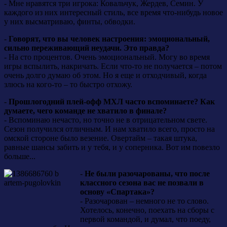
- Мне нравятся три игрока: Ковальчук, Жердев, Семин. У
каждого из них интересный стиль, все время что-нибудь новое
у них высматриваю, финты, обводки.
-
Говорят, что вы человек настроения: эмоциональный,
сильно переживающий неудачи. Это правда?
- На сто процентов. Очень эмоциональный. Могу во время
игры вспылить, накричать. Если что-то не получается – потом
очень долго думаю об этом. Но я еще и отходчивый, когда
злюсь на кого-то – то быстро отхожу.
-
Прошлогодний плей-офф МХЛ часто вспоминаете? Как
думаете, чего команде не хватило в финале?
- Вспоминаю нечасто, но точно не в отрицательном свете.
Сезон получился отличным. И нам хватило всего, просто на
омской стороне было везение. Овертайм – такая штука,
равные шансы забить и у тебя, и у соперника. Вот им повезло
больше...
-
Не были разочарованы, что после
классного сезона вас не позвали в
основу «Спартака»?
- Разочарован – немного не то слово.
Хотелось, конечно, поехать на сборы с
первой командой, и думал, что поеду,