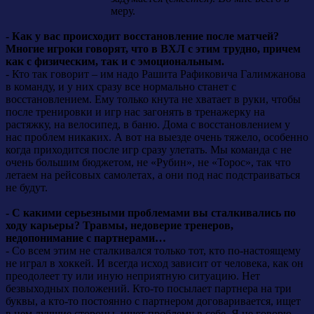
меру.
- Как у вас происходит восстановление после матчей?
Многие игроки говорят, что в ВХЛ с этим трудно, причем
как с физическим, так и с эмоциональным.
- Кто так говорит – им надо Рашита Рафиковича Галимжанова
в команду, и у них сразу все нормально станет с
восстановлением. Ему только кнута не хватает в руки, чтобы
после тренировки и игр нас загонять в тренажерку на
растяжку, на велосипед, в баню. Дома с восстановлением у
нас проблем никаких. А вот на выезде очень тяжело, особенно
когда приходится после игр сразу улетать. Мы команда с не
очень большим бюджетом, не «Рубин», не «Торос», так что
летаем на рейсовых самолетах, а они под нас подстраиваться
не будут.
- С какими серьезными проблемами вы сталкивались по
ходу карьеры? Травмы, недоверие тренеров,
недопонимание с партнерами…
- Со всем этим не сталкивался только тот, кто по-настоящему
не играл в хоккей. И всегда исход зависит от человека, как он
преодолеет ту или иную неприятную ситуацию. Нет
безвыходных положений. Кто-то посылает партнера на три
буквы, а кто-то постоянно с партнером договаривается, ищет
в нем лучшие стороны, ищет проблему в себе. Я не говорю,