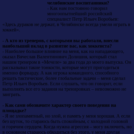
челябинские воспитанники?
- Как нам постоянно говорил
многоопытнейший российский
специалист Петр Ильич Воробьев:
«Здесь дураков не держат, в Челябинске всегда умели играть в
хоккей».
- А кто из тренеров, с которыми вы работали, внесли
наибольший вклад в развитие вас, как хоккеиста?
- Наиболее большое влияние на меня, как на нападающего,
оказал Вячеслав Валентинович Долишня, который стал
нашим тренером в «Мечеле» за два года до моего выпуска. Он
рассказывал такие тонкости, которые могут пригодиться
именно форварду. А как игрока командного, способного
решать тактические, более глобальные задачи – меня сделал
Петр Ильич Воробьев. Если слушать, что он говорит, если
выполнять все его задания на тренировках – невозможно не
заиграть.
- Как сами обозначите характер своего поведения на
площадке?
- Я не злопамятный, но злой, и память у меня хорошая. А если
без шуток, то стараюсь быть спокойным, с холодной головой
и горячим сердцем. Когда нужна агрессия – могу включить, но
в основном стараюсь обходиться без этого, у меня другая