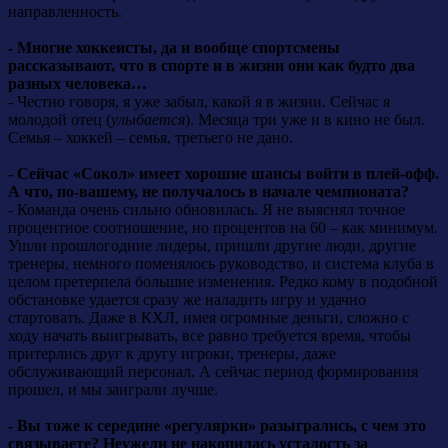
направленность.
- Многие хоккеисты, да и вообще спортсмены
рассказывают, что в спорте и в жизни они как будто два
разных человека…
- Честно говоря, я уже забыл, какой я в жизни. Сейчас я
молодой отец (
улыбается
). Месяца три уже и в кино не был.
Семья – хоккей – семья, третьего не дано.
- Сейчас «Сокол» имеет хорошие шансы войти в плей-офф.
А что, по-вашему, не получалось в начале чемпионата?
- Команда очень сильно обновилась. Я не выяснял точное
процентное соотношение, но процентов на 60 – как минимум.
Ушли прошлогодние лидеры, пришли другие люди, другие
тренеры, немного поменялось руководство, и система клуба в
целом претерпела большие изменения. Редко кому в подобной
обстановке удается сразу же наладить игру и удачно
стартовать. Даже в КХЛ, имея огромные деньги, сложно с
ходу начать выигрывать, все равно требуется время, чтобы
притерлись друг к другу игроки, тренеры, даже
обслуживающий персонал. А сейчас период формирования
прошел, и мы заиграли лучше.
- Вы тоже к середине «регулярки» разыгрались, с чем это
связываете? Неужели не накопилась усталость за