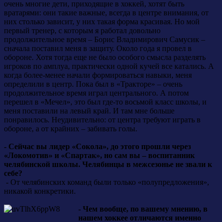
очень многие дети, приходящие в хоккей, хотят быть
вратарями: они такие важные, всегда в центре внимания, от
них столько зависит, у них такая форма красивая. Но мой
первый тренер, с которым я работал довольно
продолжительное время – Борис Владимирович Самусик –
сначала поставил меня в защиту. Около года я провел в
обороне. Хотя тогда еще не было особого смысла разделять
игроков по амплуа, практически одной кучей все катались. А
когда более-менее начали формироваться навыки, меня
определили в центр. Пока был в «Тракторе» – очень
продолжительное время играл центрального. А потом
перешел в «Мечел», это был где-то восьмой класс школы, и
меня поставили на левый край. И там мне больше
понравилось. Неудивительно: от центра требуют играть в
обороне, а от крайних – забивать голы.
- Сейчас вы лидер «Сокола», до этого прошли через
«Локомотив» и «Спартак», но сам вы – воспитанник
челябинской школы. Челябинцы в межсезонье не звали к
себе?
- От челябинских команд были только «полупредложения»,
никакой конкретики.
- Чем вообще, по вашему мнению, в
нашем хоккее отличаются именно