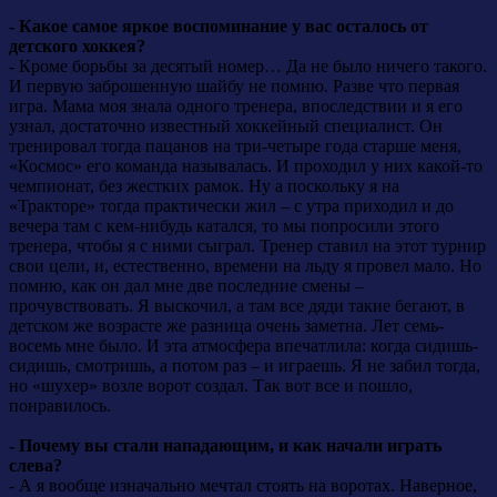
- Какое самое яркое воспоминание у вас осталось от
детского хоккея?
- Кроме борьбы за десятый номер… Да не было ничего такого.
И первую заброшенную шайбу не помню. Разве что первая
игра. Мама моя знала одного тренера, впоследствии и я его
узнал, достаточно известный хоккейный специалист. Он
тренировал тогда пацанов на три-четыре года старше меня,
«Космос» его команда называлась. И проходил у них какой-то
чемпионат, без жестких рамок. Ну а поскольку я на
«Тракторе» тогда практически жил – с утра приходил и до
вечера там с кем-нибудь катался, то мы попросили этого
тренера, чтобы я с ними сыграл. Тренер ставил на этот турнир
свои цели, и, естественно, времени на льду я провел мало. Но
помню, как он дал мне две последние смены –
прочувствовать. Я выскочил, а там все дяди такие бегают, в
детском же возрасте же разница очень заметна. Лет семь-
восемь мне было. И эта атмосфера впечатлила: когда сидишь-
сидишь, смотришь, а потом раз – и играешь. Я не забил тогда,
но «шухер» возле ворот создал. Так вот все и пошло,
понравилось.
- Почему вы стали нападающим, и как начали играть
слева?
- А я вообще изначально мечтал стоять на воротах. Наверное,