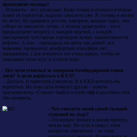
прошедшие месяцы?
- Усталость – нет, нисколько. Разве только в психологическом
плане от перелетов, надоели самолеты уже. Я столько в жизни
не летал. На трамвае в детстве, наверное, меньше ездил, чем
сейчас на самолетах летаю. А почему разыгрался – это к
предыдущему вопросу. С каждой неделей, с каждой
тренировкой чувствуешь партнеров лучше, вырабатывается
рефлекс. А еще – приходишь на арену как домой: все
знакомое, привычное, комфортная атмосфера, нет
напряжения, а для хоккеиста это очень важно, чтобы он
показывал свою игру в полной мере.
- Нет цели угнаться за лидерами бомбардирской гонки
лиги? А цели вернуться в КХЛ?
- Догнать, и перегнать (
смеется
). И в КХЛ хотелось бы
вернуться. Но пока цель немного другая – помочь
красноярскому «Соколу» выйти в плей-офф и достойно себя
там проявить.
- Что считаете своей самой сильной
стороной на льду?
- Это вопрос больше к моему тренеру,
чем ко мне. Но если к нему с этим
вопросом обратиться – он тоже
задумается (
смеется
). Во мне всего в