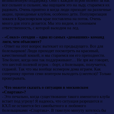
великолепную поддержку. Они с каждой игрой болеют за нас
все сильнее и сильнее, мы ощущаем это на льду, стараемся их
радовать. Очень приятно и когда люди приходят на различные
акции, проводимые клубом, особенно дети. Популяризация
хоккея в Красноярском крае поставлена на поток. Очень
много для этого делается. Мы это видим, и понимаем
ответственность, с которой выходим на лед.
- «Сокол» сегодня – одна из самых «домашних» команд
лиги, чем объясните?
- Ответ на этот вопрос вытекает из предыдущего. Все для
болельщиков! Люди приходят посмотреть на красивый,
качественный хоккей, и мы стараемся им его преподнести.
Тем более, когда они так поддерживают… Не зря же говорят,
что шестой полевой игрок – борт, а болельщик, получается,
седьмой. Так что мы вообще всемером дома играем. Как
сопернику против семи впятером выходить (
смеется
)? Только
проигрывать.
- Что можете сказать о ситуации в московском
«Спартаке»?
- Это печально, когда существование такого именитого клуба
встает под угрозу! Я надеюсь, что ситуация разрешится и
КХЛ не останется без самобытного и любимого
болельщиками «Спартака». В тяжелую минуту хотелось бы