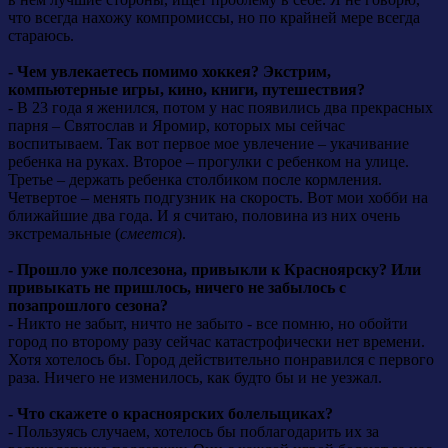
что всегда нахожу компромиссы, но по крайней мере всегда
стараюсь.
- Чем увлекаетесь помимо хоккея? Экстрим,
компьютерные игры, кино, книги, путешествия?
- В 23 года я женился, потом у нас появились два прекрасных
парня – Святослав и Яромир, которых мы сейчас
воспитываем. Так вот первое мое увлечение – укачивание
ребенка на руках. Второе – прогулки с ребенком на улице.
Третье – держать ребенка столбиком после кормления.
Четвертое – менять подгузник на скорость. Вот мои хобби на
ближайшие два года. И я считаю, половина из них очень
экстремальные (
смеется
).
- Прошло уже полсезона, привыкли к Красноярску? Или
привыкать не пришлось, ничего не забылось с
позапрошлого сезона?
- Никто не забыт, ничто не забыто - все помню, но обойти
город по второму разу сейчас катастрофически нет времени.
Хотя хотелось бы. Город действительно понравился с первого
раза. Ничего не изменилось, как будто бы и не уезжал.
- Что скажете о красноярских болельщиках?
- Пользуясь случаем, хотелось бы поблагодарить их за