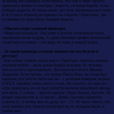
за шайбу. Не понимал, естественно, что там к чему: просто
нравилась коньки и свитеры, скорость, силовая борьба, голы,
победы, радость. И сказал маме, что хочу заниматься вот этим.
В 4,5 года в первый раз пришел на стадион «Трактора», две
остановки от дома было, пешком ходили.
- Обычно отцы сыновей приводят.
- Мама воспитывала. Она сама в детстве спортивная была,
занималась всем подряд. А единственный профессиональный
спортсмен из семьи – это дядя, он тоже в хоккей играл.
- За какие команды и каких хоккеистов вы болели в
детстве?
- Как сейчас помню: когда нам в «Тракторе» пришли первые
игровые майки – была дикая борьба за номер 10, человек
шесть на него претендовали. Достался он в итоге Женьке
Дадонову. Естественно, это номер Павла Буре, он тогда был
идеалом, все хотели быть как он – с десятым номером, играть
в НХЛ, забивать очень много голов. Не сказать, что мне
его
игра нравилась, но он был олицетворением хоккейной звезды
для меня. А сейчас – другие идеалы: Паша Дацюк, Кросби. Из
наших хоккеистов, в «Соколе», Димка Пасенко нравится
(
смеется
). А номер мне на душу лег – 15. Не было такого, что
хочу именно его, просто посмотрел на те, которые были, и
понял: мое.