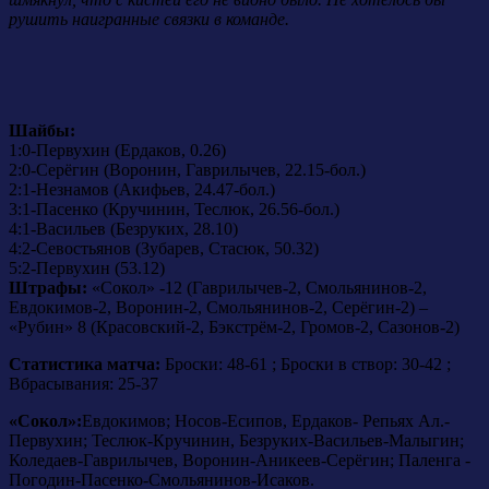
рушить наигранные связки в команде.
Шайбы:
1:0-Первухин (Ердаков, 0.26)
2:0-Серёгин (Воронин, Гаврилычев, 22.15-бол.)
2:1-Незнамов (Акифьев, 24.47-бол.)
3:1-Пасенко (Кручинин, Теслюк, 26.56-бол.)
4:1-Васильев (Безруких, 28.10)
4:2-Севостьянов (Зубарев, Стасюк, 50.32)
5:2-Первухин (53.12)
Штрафы:
«Сокол» -12 (Гаврилычев-2, Смольянинов-2,
Евдокимов-2, Воронин-2, Смольянинов-2, Серёгин-2) –
«Рубин» 8 (Красовский-2, Бэкстрём-2, Громов-2, Сазонов-2)
Статистика матча:
Броски: 48-61 ; Броски в створ: 30-42 ;
Вбрасывания: 25-37
«Сокол»:
Евдокимов; Носов-Есипов, Ердаков- Репьях Ал.-
Первухин; Теслюк-Кручинин, Безруких-Васильев-Малыгин;
Коледаев-Гаврилычев, Воронин-Аникеев-Серёгин; Паленга -
Погодин-Пасенко-Смольянинов-Исаков.