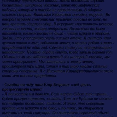
установку тренерского штаба. Вновь подводила игровая
дисциплина, ненужное удаление, какие-то мифические
падения, которые я никогда не приветствую. В обороне
неплохо сыграли, Виталька Евдокимов молодец, выручил. Во
втором периоде соперник нас прилично повозил по зоне, но
наш вратарь сдержал удар. В перерыве «поставили» немного
головы на место, эмоции отбросили. Возможность была –
атаковали, возможности не было – четко играли в обороне.
Знали, что у соперника очень сильная атака. Я считаю, что
лучшая атака в лиге, забивают много, и многих ребят я знаю -
проработали не один год. Сделали ставку на нейтрализацию
нападающих. Честно, сердце екнуло, когда забили первый гол.
Обычно если мы забиваем первый гол на первой минуте, мы
матч проигрываем. Мы готовились к этому матчу,
просмотрели три игры, хотя я и так знаю многие сильные
стороны соперника. Я с Мисхатом Кашафутдиновичем около
пяти лет вместе проработал.
- Сегодня на льду наш Егор Безруких «лед грыз»,
прогрессирует игрок?
-
Я полностью им доволен. Если парень будет так играть,
будет прогрессировать, молодец. Тот же Ердаков не может
все тащить постоянно, тяжело. Я знаю, что соперники
против него играют и по двое, и по трое, он старается
вылезти из этой ситуации. Он выполняет огромный объем