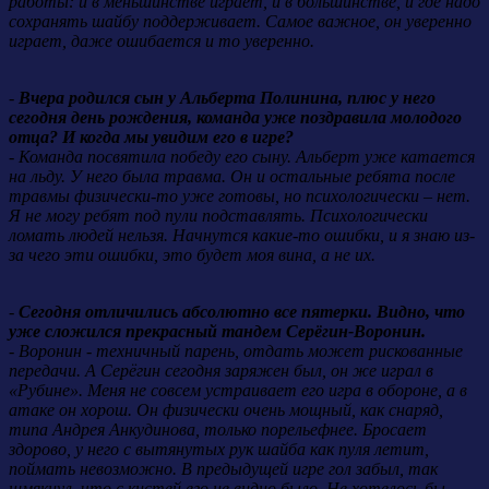
работы: и в меньшинстве играет, и в большинстве, и где надо
сохранять шайбу поддерживает. Самое важное, он уверенно
играет, даже ошибается и то уверенно.
-
Вчера родился сын у Альберта Полинина, плюс у него
сегодня день рождения, команда уже поздравила молодого
отца? И когда мы увидим его в игре?
-
Команда посвятила победу его сыну. Альберт уже катается
на льду. У него была травма. Он и остальные ребята после
травмы физически-то уже готовы, но психологически – нет.
Я не могу ребят под пули подставлять. Психологически
ломать людей нельзя. Начнутся какие-то ошибки, и я знаю из-
за чего эти ошибки, это будет моя вина, а не их.
-
Сегодня отличились абсолютно все пятерки. Видно, что
уже сложился прекрасный тандем Серёгин-Воронин.
-
Воронин - техничный парень, отдать может рискованные
передачи. А Серёгин сегодня заряжен был, он же играл в
«Рубине». Меня не совсем устраивает его игра в обороне, а в
атаке он хорош. Он физически очень мощный, как снаряд,
типа Андрея Анкудинова, только порельефнее. Бросает
здорово, у него с вытянутых рук шайба как пуля летит,
поймать невозможно. В предыдущей игре гол забыл, так
шмякнул, что с кистей его не видно было. Не хотелось бы