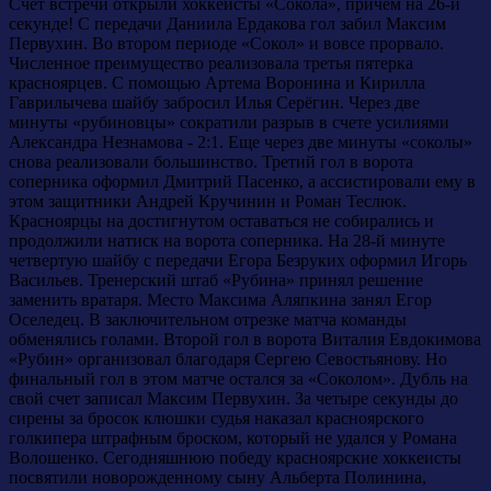
Счет встречи открыли хоккеисты «Сокола», причем на 26-й
секунде! С передачи Даниила Ердакова гол забил Максим
Первухин. Во втором периоде «Сокол» и вовсе прорвало.
Численное преимущество реализовала третья пятерка
красноярцев. С помощью Артема Воронина и Кирилла
Гаврилычева шайбу забросил Илья Серёгин. Через две
минуты «рубиновцы» сократили разрыв в счете усилиями
Александра Незнамова - 2:1. Еще через две минуты «соколы»
снова реализовали большинство. Третий гол в ворота
соперника оформил Дмитрий Пасенко, а ассистировали ему в
этом защитники Андрей Кручинин и Роман Теслюк.
Красноярцы на достигнутом оставаться не собирались и
продолжили натиск на ворота соперника. На 28-й минуте
четвертую шайбу с передачи Егора Безруких оформил Игорь
Васильев. Тренерский штаб «Рубина» принял решение
заменить вратаря. Место Максима Аляпкина занял Егор
Оселедец. В заключительном отрезке матча команды
обменялись голами. Второй гол в ворота Виталия Евдокимова
«Рубин» организовал благодаря Сергею Севостьянову. Но
финальный гол в этом матче остался за «Соколом». Дубль на
свой счет записал Максим Первухин. За четыре секунды до
сирены за бросок клюшки судья наказал красноярского
голкипера штрафным броском, который не удался у Романа
Волошенко. Сегодняшнюю победу красноярские хоккеисты
посвятили новорожденному сыну Альберта Полинина,