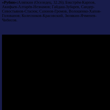
«Рубин»:
Аляпкин (Оселедец, 32.26); Бэкстрём-Карпов,
Акифьев-Алтарёв-Незнамов; Гайдаш-Зубарев, Сандер-
Севостьянов-Стасюк; Сазонов-Громов, Волошенко-Хапов-
Голованов; Колесников-Красовский, Зюзякин-Ячменев-
Чибисов.