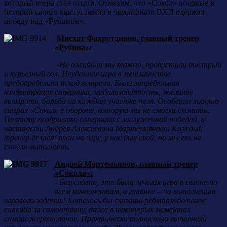
который вчера стал отцом. Отметим, что «Сокол» впервые в
истории своего выступления в чемпионате ВХЛ одержал
победу над «Рубином».
Мисхат Фахрутдинов, главный тренер
«Рубина»:
-
Не ожидали мы такого, пропустили быстрый
и курьезный гол. Неудачная игра в меньшинстве
предопределила исход встречи. Была запредельная
концентрация соперника, мобилизованность, желание
выиграть, борьба на каждом участке поля. Особенно хорошо
сыграл «Сокол» в обороне, которую мы не смогли сломать.
Поэтому поздравляю соперника с заслуженной победой, в
частности Андрея Алексеевича Мартемьянова. Каждый
тренер делает план на игру, у нас был свой, но мы его не
смогли выполнить.
Андрей Мартемьянов, главный тренер
«Сокола»:
-
Безусловно, это была лучшая игра в сезоне по
всем компонентам, а главное – по выполнению
игрового задания! Хотелось бы сказать ребятам большое
спасибо за самоотдачу, даже в некоторых моментах
самопожертвование. Практически полностью выполнили