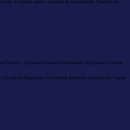
 сезону. Сыграем матч с нашими болельщиками. Спасибо им
ов-Паленга, Воронин-Аникеев-Денежкин; Кручинин-Теслюк,
с; Селуянов-Шашерин, Сальников-Каменев-Анкудинов; Гареев-