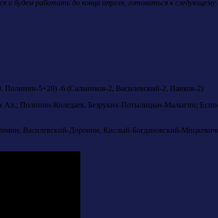
ся и будем работать до конца апреля, готовиться к следующему
 Полинин-5+20) -6 (Сальников-2, Василевский-2, Панков-2)
х Ал.; Полинин-Коледаев, Безруких-Потылицын-Малыгин; Есип
-Зимин; Василевский-Доронин, Кислый-Богдановский-Мицкевич