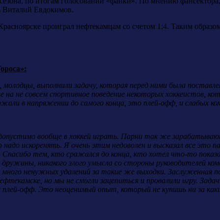
 сезона, по итогам голосований «фанки». По мнению фансектор
ь Виталий Евдокимов.
Красноярске проиграл нефтекамцам со счетом 1:4. Таким образом
ороса»:
 молодцы, выполнили задачу, которая перед ними была поставле
е на не совсем спортивное поведение некоторых хоккеистов, к
жали в напряжении до самого конца, это плей-офф, и слабых ком
недопустимо вообще в хоккей играть. Парни так же зарабатывают
 надо искоренять. Я очень этим недоволен и высказал все это па
 Спасибо тем, кто сражался до конца, кто хотел что-то показа
ей дружины, никакого злого умысла со стороны руководителей ко
было много ненужных удалений за такие же выходки. Заслуженная п
Нефтекамске, но мы не смогли зацепиться и провалили игру. Зада
плей-офф. Это неоценимый опыт, который не купишь ни за какие