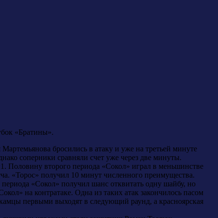
убок «Братины».
 Мартемьянова бросились в атаку и уже на третьей минуте
днако соперники сравняли счет уже через две минуты.
:1. Половину второго периода «Сокол» играл в меньшинстве
тча. «Торос» получил 10 минут численного преимущества.
 периода «Сокол» получил шанс отквитать одну шайбу, но
окол» на контратаке. Одна из таких атак закончилось пасом
текамцы первыми выходят в следующий раунд, а красноярская