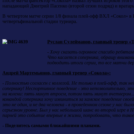
После матча фансектор «Сокола» назвал лучших игроков этого
нападающий Дмитрий Пасенко (второй сезон подряд) и вратар
В четвертом матче серии 1/8 финала плей-офф ВХЛ «Сокол» в 
четвертьфинальной стадии турнира.
Руслан Сулейманов, главный тренер «Т
-
Хочу сказать огромное спасибо ребятам,
Что касается соперника, обращу внимани
подводить итоги серии, то все матчи дер
Андрей Мартемьянов, главный тренер «Сокола»:
-
Полностью согласен с коллегой. Не только в плей-офф, так 
сопернику! Неспортивное поведение - это непозволительно, это
на колени: пять минут втроем, потом пять минут вчетвером...
командой соперника хочу извиниться за хамское поведение сво
это не один, и не два человека - в проведенном сезоне у нас 
серьезном уровне. Был у нас небольшой шанс во второй игре в 
парней это событие впервые в жизни, попробовать, что такое 
- Поделитесь самыми ближайшими планами.