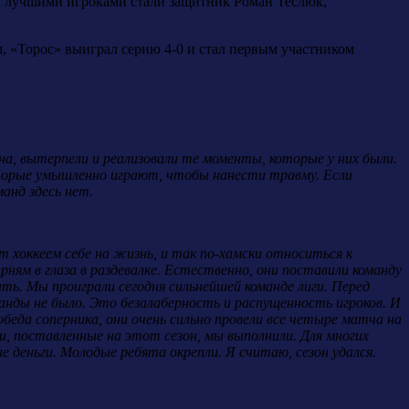
а, лучшими игроками стали защитник Роман Теслюк,
, «Торос» выиграл серию 4-0 и стал первым участником
на, вытерпели и реализовали те моменты, которые у них были.
оторые умышленно играют, чтобы нанести травму. Если
анд здесь нет.
 хоккеем себе на жизнь, и так по-хамски относиться к
рням в глаза в раздевалке. Естественно, они поставили команду
ть. Мы проиграли сегодня сильнейшей команде лиги. Перед
манды не было. Это безалаберность и распущенность игроков. И
обеда соперника, они очень сильно провели все четыре матча на
чи, поставленные на этот сезон, мы выполнили. Для многих
 деньги. Молодые ребята окрепли. Я считаю, сезон удался.