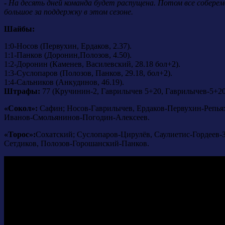
-
На десять дней команда будет распущена. Потом все соберем
большое за поддержку в этом сезоне.
Шайбы:
1:0-Носов (Первухин, Ердаков, 2.37).
1:1-Панков (Доронин,Полозов, 4.50).
1:2-Доронин (Каменев, Василевский, 28.18 бол+2).
1:3-Суслопаров (Полозов, Панков, 29.18, бол+2).
1:4-Сальников (Анкудинов, 46.19).
Штрафы:
77 (Кручинин-2, Гаврилычев 5+20, Гаврилычев-5+20,
«Сокол»:
Сафин; Носов-Гаврилычев, Ердаков-Первухин-Репья
Иванов-Смольянинов-Погодин-Алексеев.
«Торос»:
Сохатский; Суслопаров-Цирулёв, Саулиетис-Гордеев
Сетдиков, Полозов-Горошанский-Панков.