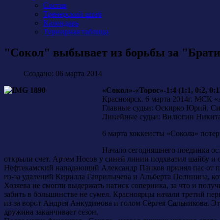
Состав
Тренерский штаб
Календарь
Турнирная таблица
"Сокол" выбывает из борьбы за "Брат
Создано: 06 марта 2014
«Сокол»-«Торос»-1:4 (1:1, 0:2, 0:1
Красноярск. 6 марта 2014г. МСК «
Главные судьи: Оскирко Юрий, С
Линейные судьи: Вилюгин Никита
6 марта хоккеисты «Сокола» потер
Начало сегодняшнего поединка ост
открыли счет. Артем Носов у синей линии подхватил шайбу и о
Нефтекамский нападающий Александр Панков принял пас от па
из-за удалений Кирилла Гаврилычева и Альберта Полинина, ко
Хозяева не смогли выдержать натиск соперника, за что и полу
забить в большинстве не сумел. Красноярцы начали третий пер
из-за ворот Андрея Анкудинова и голом Сергея Сальникова. Э
дружина заканчивает сезон.