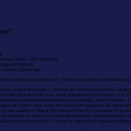
ину"
)
Арена.Север». 2400 зрителей.
идоренко Максим
, Ишков Александр
пели четвертое поражение от «Тороса» и выбыли из борьбы за к
алось за красноярцами. С первых же секунд подопечные Андрея
тправил ее в верхний угол ворот Владимира Сохатского - 1:0. О
ртнера и переиграл красноярского голкипера Эмиля Сафина - 1
торые за грубую игру досрочно покинули площадку до конца ма
чили две шайбы от Павла Доронина и Ильи Суслопарова. В конце
иод активно, но гости спокойно оборонялись, пытаясь поймать «С
та была последняя шайба «Тороса» в серии игр 1/8 финала. Неф