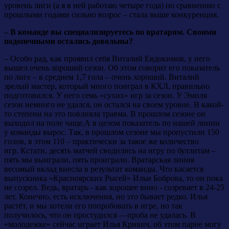
уровень лиги (а я в ней работаю четыре года) по сравнению с
прошлыми годами сильно возрос – стала выше конкуренция.
– В команде вы специализируетесь по вратарям. Своими
подопечными остались довольны?
– Особо рад, как проявил себя Виталий Евдокимов, у него
вышел очень хороший сезон. Об этом говорит его показатель
по лиге – в среднем 1,7 гола – очень хороший. Виталий
зрелый мастер, который много поиграл в КХЛ, правильно
подготовился. У него семь «сухих» игр за сезон. У Эмиля
сезон немного не удался, он остался на своем уровне. В какой-
то степени на это повлияла травма. В прошлом сезоне он
выходил на поле чаще.А в целом показатель по нашей линии
у команды вырос. Так, в прошлом сезоне мы пропустили 150
голов, в этом 110 – практически за такое же количество
игр. Кстати, десять матчей сводились на игру по буллитам –
пять мы выиграли, пять проиграли. Вратарская линия
весомый вклад внесла в результат команды. Что касается
выпускника «Красноярских Рысей» Ильи Боброва, то он пока
не созрел. Ведь, вратарь - как хорошее вино - созревает в 24-25
лет. Конечно, есть исключения, но это бывает редко. Илья
растёт, и мы хотели его попробовать в игре, но так
получилось, что он простудился —проба не удалась. В
«молодежке» сейчас играет Илья Кривич, об этом парне могу