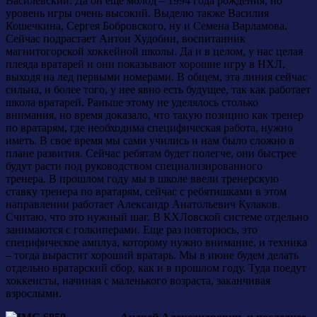
Василевский. Да он ещё молод – 1994 года рождения, но
уровень игры очень высокий. Выделю также Василия
Кошечкина, Сергея Бобровского, ну и Семена Варламова.
Сейчас подрастает Антон Худобин, воспитанник
магнитогорской хоккейной школы. Да и в целом, у нас целая
плеяда вратарей и они показывают хорошие игру в НХЛ,
выходя на лед первыми номерами. В общем, эта линия сейчас
сильна, и более того, у нее явно есть будущее, так как работает
школа вратарей. Раньше этому не уделялось столько
внимания, но время доказало, что такую позицию как тренер
по вратарям, где необходима специфическая работа, нужно
иметь. В свое время мы сами учились и нам было сложно в
плане развития. Сейчас ребятам будет полегче, они быстрее
будут расти под руководством специализированного
тренера. В прошлом году мы в школе ввели тренерскую
ставку тренера по вратарям, сейчас с ребятишками в этом
направлении работает Александр Анатольевич Кулаков.
Считаю, что это нужный шаг. В КХЛовской системе отдельно
занимаются с голкиперами. Еще раз повторюсь, это
специфическое амплуа, которому нужно внимание, и техника
– тогда вырастит хороший вратарь. Мы в июне будем делать
отдельно вратарский сбор, как и в прошлом году. Туда поедут
хоккеисты, начиная с маленького возраста, заканчивая
взрослыми.