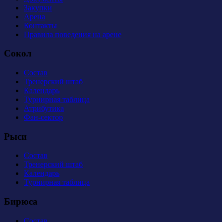
Закупки
Арена
Контакты
Правила поведения на арене
Сокол
Состав
Тренерский штаб
Календарь
Турнирная таблица
Атрибутика
Фан-сектор
Рыси
Состав
Тренерский штаб
Календарь
Турнирная таблица
Бирюса
Состав