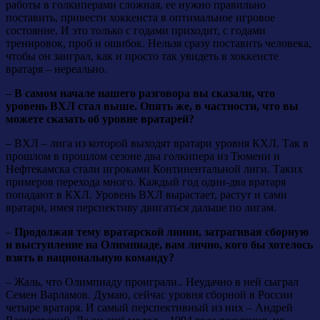
работы в голкиперами сложная, ее нужно правильно
поставить, привести хоккеиста в оптимальное игровое
состояние. И это только с годами приходит, с годами
тренировок, проб и ошибок. Нельзя сразу поставить человека,
чтобы он заиграл, как и просто так увидеть в хоккеисте
вратаря – нереально.
–
В самом начале нашего разговора вы сказали, что
уровень ВХЛ стал выше. Опять же, в частности, что вы
можете сказать об уровне вратарей?
– ВХЛ – лига из которой выходят вратари уровня КХЛ. Так в
прошлом в прошлом сезоне два голкипера из Тюмени и
Нефтекамска стали игроками Континентальной лиги. Таких
примеров перехода много. Каждый год один-два вратаря
попадают в КХЛ. Уровень ВХЛ вырастает, растут и сами
вратари, имея перспективу двигаться дальше по лигам.
–
Продолжая тему вратарской линии, затрагивая сборную
и выступление на Олимпиаде, вам лично, кого бы хотелось
взять в национальную команду?
– Жаль, что Олимпиаду проиграли.. Неудачно в ней сыграл
Семен Варламов. Думаю, сейчас уровня сборной в России
четыре вратаря. И самый перспективный из них – Андрей