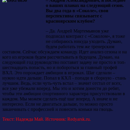
– Андрей Александрович, и последнее
о ваших планах на следующий сезон.
Вы два года в «Соколе», свои
перспективы связываете с
красноярским клубом?
– Да. Андрей Мартемьянов уже
подписал контракт с «Соколом», я тоже
не собираюсь никуда уходить. Думаю,
будем работать тем же тренерским
составом. Сейчас обсуждаем команду. Идет анализ сезона и на
кого из игроков будем рассчитывать в будущем. Думаю, на
следующий год руководство поставит задачу не просто в топ-
шестнадцать попасть, но и побороться за главный трофей
ВХЛ. Это порождает амбиции в игроках. Шаг сделали –
нужно идти дальше. Попал в КХЛ - попади в сборную - стань
лучшим. Ведь, если чуть-чуть встал – значит отстал от всех,
все уже убежали вперед. Мы это и хотим донести до ребят,
чтобы эти амбиции спортивного характера присутствовали в
каждом. Мы можем сделать ещё шаг вперед. А иначе и не
интересно. Если не двигаться дальше, то можно просто
заканчивать с профессией и повесить коньки на гвоздь.
Текст: Надежда Май. Источник: Redyarsk.ru.