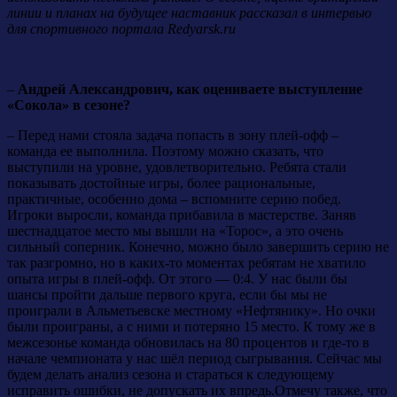
линии и планах на будущее наставник рассказал в интервью
для спортивного портала Redyarsk.ru
–
Андрей Александрович, как оцениваете выступление
«Сокола» в сезоне?
– Перед нами стояла задача попасть в зону плей-офф –
команда ее выполнила. Поэтому можно сказать, что
выступили на уровне, удовлетворительно. Ребята стали
показывать достойные игры, более рациональные,
практичные, особенно дома – вспомните серию побед.
Игроки выросли, команда прибавила в мастерстве. Заняв
шестнадцатое место мы вышли на «Торос», а это очень
сильный соперник. Конечно, можно было завершить серию не
так разгромно, но в каких-то моментах ребятам не хватило
опыта игры в плей-офф. От этого — 0:4. У нас были бы
шансы пройти дальше первого круга, если бы мы не
проиграли в Альметьевске местному «Нефтянику». Но очки
были проиграны, а с ними и потеряно 15 место. К тому же в
межсезонье команда обновилась на 80 процентов и где-то в
начале чемпионата у нас шёл период сыгрывания. Сейчас мы
будем делать анализ сезона и стараться к следующему
исправить ошибки, не допускать их впредь.Отмечу также, что