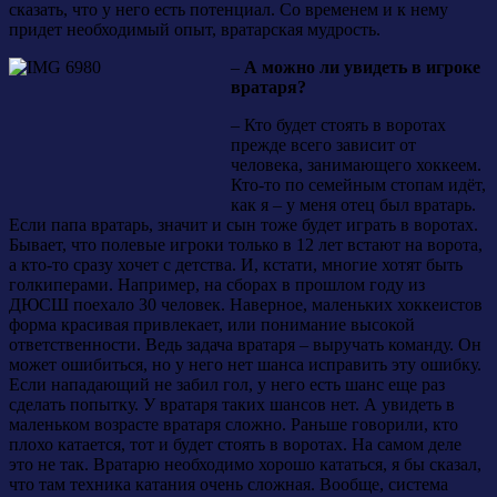
сказать, что у него есть потенциал. Со временем и к нему
придет необходимый опыт, вратарская мудрость.
–
А можно ли увидеть в игроке
вратаря?
– Кто будет стоять в воротах
прежде всего зависит от
человека, занимающего хоккеем.
Кто-то по семейным стопам идёт,
как я – у меня отец был вратарь.
Если папа вратарь, значит и сын тоже будет играть в воротах.
Бывает, что полевые игроки только в 12 лет встают на ворота,
а кто-то сразу хочет с детства. И, кстати, многие хотят быть
голкиперами. Например, на сборах в прошлом году из
ДЮСШ поехало 30 человек. Наверное, маленьких хоккеистов
форма красивая привлекает, или понимание высокой
ответственности. Ведь задача вратаря – выручать команду. Он
может ошибиться, но у него нет шанса исправить эту ошибку.
Если нападающий не забил гол, у него есть шанс еще раз
сделать попытку. У вратаря таких шансов нет. А увидеть в
маленьком возрасте вратаря сложно. Раньше говорили, кто
плохо катается, тот и будет стоять в воротах. На самом деле
это не так. Вратарю необходимо хорошо кататься, я бы сказал,
что там техника катания очень сложная. Вообще, система