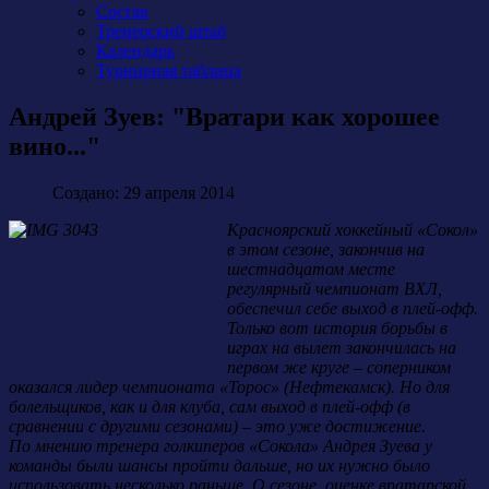
Состав
Тренерский штаб
Календарь
Турнирная таблица
Андрей Зуев: "Вратари как хорошее
вино..."
Создано: 29 апреля 2014
Красноярский хоккейный «Сокол»
в этом сезоне, закончив на
шестнадцатом месте
регулярный чемпионат ВХЛ,
обеспечил себе выход в плей-офф.
Только вот история борьбы в
играх на вылет закончилась на
первом же круге – соперником
оказался лидер чемпионата «Торос» (Нефтекамск). Но для
болельщиков, как и для клуба, сам выход в плей-офф (в
сравнении с другими сезонами) – это уже достижение.
По мнению тренера голкиперов «Сокола» Андрея Зуева у
команды были шансы пройти дальше, но их нужно было
использовать несколько раньше. О сезоне, оценке вратарской