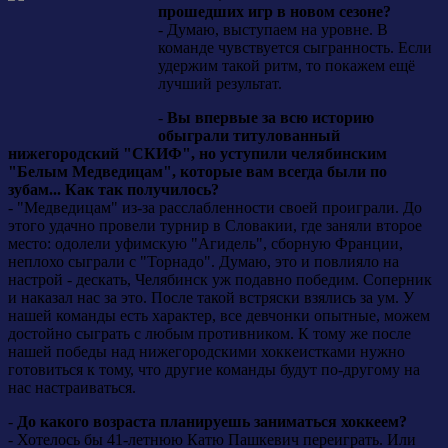
прошедших игр в новом сезоне?
- Думаю, выступаем на уровне. В
команде чувствуется сыгранность. Если
удержим такой ритм, то покажем ещё
лучший результат.
-
Вы впервые за всю историю
обыграли титулованный
нижегородский "СКИФ", но уступили челябинским
"Белым Медведицам", которые вам всегда были по
зубам... Как так получилось?
- "Медведицам" из-за расслабленности своей проиграли. До
этого удачно провели турнир в Словакии, где заняли второе
место: одолели уфимскую "Агидель", сборную Франции,
неплохо сыграли с "Торнадо". Думаю, это и повлияло на
настрой - дескать, Челябинск уж подавно победим. Соперник
и наказал нас за это. После такой встряски взялись за ум. У
нашей команды есть характер, все девчонки опытные, можем
достойно сыграть с любым противником. К тому же после
нашей победы над нижегородскими хоккеистками нужно
готовиться к тому, что другие команды будут по-другому на
нас настраиваться.
-
До какого возраста планируешь заниматься хоккеем?
- Хотелось бы 41-летнюю Катю Пашкевич переиграть. Или