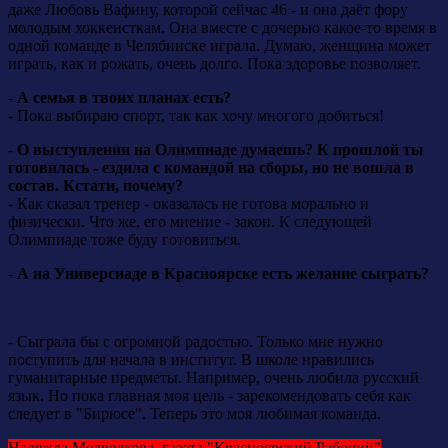
даже Любовь Вафину, которой сейчас 46 - и она даёт фору
молодым хоккеисткам. Она вместе с дочерью какое-то время в
одной команде в Челябинске играла. Думаю, женщина может
играть, как и рожать, очень долго. Пока здоровье позволяет.
-
А семья в твоих планах есть?
- Пока выбираю спорт, так как хочу многого добиться!
-
О выступлении на Олимпиаде думаешь? К прошлой ты
готовилась - ездила с командой на сборы, но не вошла в
состав. Кстати, почему?
- Как сказал тренер - оказалась не готова морально и
физически. Что же, его мнение - закон. К следующей
Олимпиаде тоже буду готовиться.
-
А на Универсиаде в Красноярске есть желание сыграть?
- Сыграла бы с огромной радостью. Только мне нужно
поступить для начала в институт. В школе нравились
гуманитарные предметы. Например, очень любила русский
язык. Но пока главная моя цель - зарекомендовать себя как
следует в "Бирюсе". Теперь это моя любимая команда.
Надежда Медведкова, газета "Красноярский Рабочий"