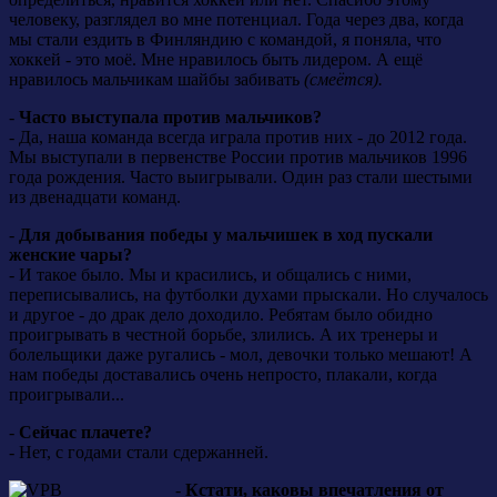
человеку, разглядел во мне потенциал. Года через два, когда
мы стали ездить в Финляндию с командой, я поняла, что
хоккей - это моё. Мне нравилось быть лидером. А ещё
нравилось мальчикам шайбы забивать
(смеётся).
-
Часто выступала против мальчиков?
- Да, наша команда всегда играла против них - до 2012 года.
Мы выступали в первенстве России против мальчиков 1996
года рождения. Часто выигрывали. Один раз стали шестыми
из двенадцати команд.
-
Для добывания победы у мальчишек в ход пускали
женские чары?
- И такое было. Мы и красились, и общались с ними,
переписывались, на футболки духами прыскали. Но случалось
и другое - до драк дело доходило. Ребятам было обидно
проигрывать в честной борьбе, злились. А их тренеры и
болельщики даже ругались - мол, девочки только мешают! А
нам победы доставались очень непросто, плакали, когда
проигрывали...
-
Сейчас плачете?
- Нет, с годами стали сдержанней.
-
Кстати, каковы впечатления от