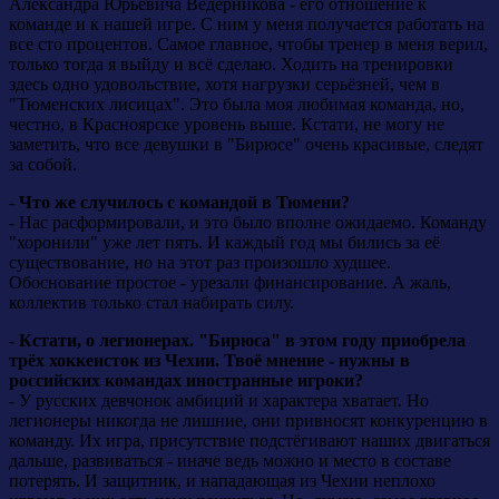
Александра Юрьевича Ведерникова - его отношение к
команде и к нашей игре. С ним у меня получается работать на
все сто процентов. Самое главное, чтобы тренер в меня верил,
только тогда я выйду и всё сделаю. Ходить на тренировки
здесь одно удовольствие, хотя нагрузки серьёзней, чем в
"Тюменских лисицах". Это была моя любимая команда, но,
честно, в Красноярске уровень выше. Кстати, не могу не
заметить, что все девушки в "Бирюсе" очень красивые, следят
за собой.
-
Что же случилось с командой в Тюмени?
- Нас расформировали, и это было вполне ожидаемо. Команду
"хоронили" уже лет пять. И каждый год мы бились за её
существование, но на этот раз произошло худшее.
Обоснование простое - урезали финансирование. А жаль,
коллектив только стал набирать силу.
-
Кстати, о легионерах. "Бирюса" в этом году приобрела
трёх хоккеисток из Чехии. Твоё мнение - нужны в
российских командах иностранные игроки?
- У русских девчонок амбиций и характера хватает. Но
легионеры никогда не лишние, они привносят конкуренцию в
команду. Их игра, присутствие подстёгивают наших двигаться
дальше, развиваться - иначе ведь можно и место в составе
потерять. И защитник, и нападающая из Чехии неплохо