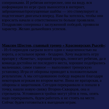
соперниками. И ребятам интереснее, они на виду, вся
информация по игре сразу выносится в интернет,
заброшенные/пропущенные шайбы — это стимулирует и
подстегивает двигаться вперед. Нам бы хотелось, чтобы они
взрослеть начали и ответственности больше проявляли.
Поздравляю соперника с заслуженной победой, проявили
характер. Желаю дальнейших успехов.
Максим Шостов, главный тренер « Красноярских Рысей»
:
- Из 6 периодов сыграли всего один с нацеленностью на
ворота, а остальное время - бездарно. Хочу выделить игру
вратаря у «Кометы», хороший вратарь, помогает ребятам, да и
команда достойна не последнего места, хорошие подобрались
мальчишки, самое главное — выполняют тренерскую
установку. Игра от обороны приводит к положительным
результатам. А мы сегодняшнюю победу вырвали благодаря
некоторым игрокам во втором матче. Вина не вратарская, а
обороны и защитников. Сегодня перекраивали и попали в
точку, нашли новую связку Вторин-Скворцов, она и
стрельнула. Устоявшиеся тройки могут уйти в тень, опять
надо перекраивать, будем работать и не стоять на месте.
Сейчас будем готовиться к выездным играм.