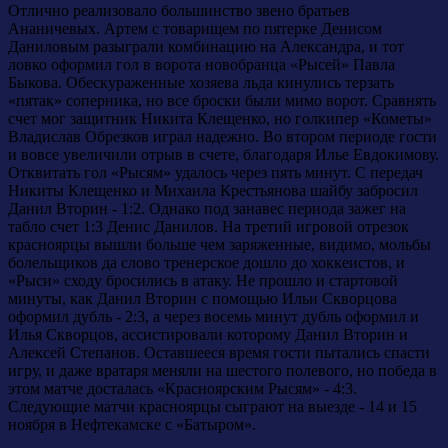
Отлично реализовало большинство звено братьев
Ананичевых. Артем с товарищем по пятерке Денисом
Даниловым разыграли комбинацию на Александра, и тот
ловко оформил гол в ворота новобранца «Рысей» Павла
Быкова. Обескураженные хозяева льда кинулись терзать
«пятак» соперника, но все броски были мимо ворот. Сравнять
счет мог защитник Никита Клещенко, но голкипер «Кометы»
Владислав Обрезков играл надежно. Во втором периоде гости
и вовсе увеличили отрыв в счете, благодаря Илье Евдокимову.
Отквитать гол «Рысям» удалось через пять минут. С передач
Никиты Клещенко и Михаила Крестьянова шайбу забросил
Данил Вторин - 1:2. Однако под занавес периода зажег на
табло счет 1:3 Денис Данилов. На третий игровой отрезок
красноярцы вышли больше чем заряженные, видимо, мольбы
болельщиков да слово тренерское дошло до хоккеистов, и
«Рыси» сходу бросились в атаку. Не прошло и стартовой
минуты, как Данил Вторин с помощью Ильи Скворцова
оформил дубль - 2:3, а через восемь минут дубль оформил и
Илья Скворцов, ассистировали которому Данил Вторин и
Алексей Степанов. Оставшееся время гости пытались спасти
игру, и даже вратаря меняли на шестого полевого, но победа в
этом матче досталась «Красноярским Рысям» - 4:3.
Следующие матчи красноярцы сыграют на выезде - 14 и 15
ноября в Нефтекамске с «Батыром».