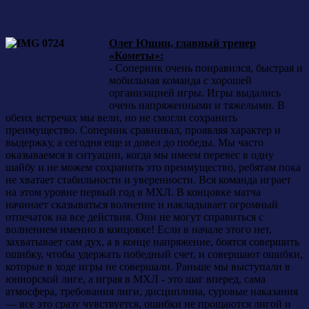
Олег Юшин, главный тренер
«Кометы»:
- Соперник очень понравился, быстрая и
мобильная команда с хорошей
организацией игры. Игры выдались
очень напряженными и тяжелыми. В
обеих встречах мы вели, но не смогли сохранить
преимущество. Соперник сравнивал, проявляя характер и
выдержку, а сегодня еще и довел до победы. Мы часто
оказываемся в ситуации, когда мы имеем перевес в одну
шайбу и не можем сохранить это преимущество, ребятам пока
не хватает стабильности и уверенности. Вся команда играет
на этом уровне первый год в МХЛ. В концовке матча
начинает сказываться волнение и накладывает огромный
отпечаток на все действия. Они не могут справиться с
волнением именно в концовке! Если в начале этого нет,
захватывает сам дух, а в конце напряжение, боятся совершить
ошибку, чтобы удержать победный счет, и совершают ошибки,
которые в ходе игры не совершали. Раньше мы выступали в
юниорской лиге, а играя в МХЛ - это шаг вперед, сама
атмосфера, требования лиги, дисциплина, суровые наказания
— все это сразу чувствуется, ошибки не прощаются лигой и