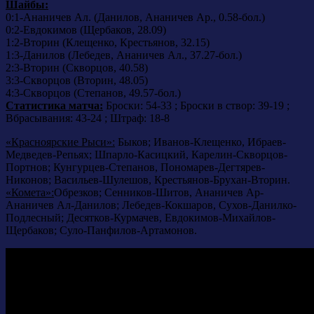
Шайбы:
0:1-Ананичев Ал. (Данилов, Ананичев Ар., 0.58-бол.)
0:2-Евдокимов (Щербаков, 28.09)
1:2-Вторин (Клещенко, Крестьянов, 32.15)
1:3-Данилов (Лебедев, Ананичев Ал., 37.27-бол.)
2:3-Вторин (Скворцов, 40.58)
3:3-Скворцов (Вторин, 48.05)
4:3-Скворцов (Степанов, 49.57-бол.)
Статистика матча:
Броски: 54-33 ; Броски в створ: 39-19 ;
Вбрасывания: 43-24 ; Штраф: 18-8
«Красноярские Рыси»:
Быков; Иванов-Клещенко, Ибраев-
Медведев-Репьях; Шпарло-Касицкий, Карелин-Скворцов-
Портнов; Кунгурцев-Степанов, Пономарев-Дегтярев-
Никонов; Васильев-Шулешов, Крестьянов-Брухан-Вторин.
«Комета»:
Обрезков; Сенников-Шитов, Ананичев Ар-
Ананичев Ал-Данилов; Лебедев-Кокшаров, Сухов-Данилко-
Подлесный; Десятков-Курмачев, Евдокимов-Михайлов-
Щербаков; Суло-Панфилов-Артамонов.