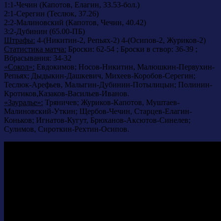
1:1-Чечин (Капотов, Елагин, 33.53-бол.)
2:1-Серегин (Теслюк, 37.26)
2:2-Малиновский (Капотов, Чечин, 40.42)
3:2-Дубинин (65.00-ПБ)
Штрафы:
4-(Никитин-2, Репьях-2) 4-(Осипов-2, Журиков-2)
Статистика матча:
Броски: 62-54 ; Броски в створ: 36-39 ;
Вбрасывания: 34-32
«Сокол»:
Евдокимов; Носов-Никитин, Малюшкин-Первухин-
Репьях; Дыдыкин-Дашкевич, Михеев-Коробов-Серегин;
Теслюк-Арефьев, Малыгин-Дубинин-Потылицын; Полинин-
Кротиков,Казаков-Васильев-Иванов.
«Зауралье»:
Тряничев; Журиков-Капотов, Муштаев-
Малиновский-Уткин; Щербов-Чечин, Старцев-Елагин-
Коньков; Игнатов-Кугут, Брюханов-Аксютов-Синелев;
Сулимов, Сироткин-Рехтин-Осипов.