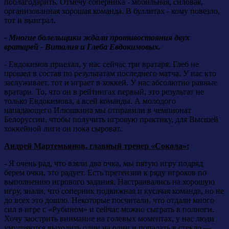
поблагодарить. Отмечу соперника - мобильная, силовая,
организованная хорошая команда. В буллитах - кому повезло,
тот и выиграл.
- Многие болельщики ждали противостояния двух
вратарей - Виталия и Глеба Евдокимовых.
- Евдокимов приехал, у нас сейчас три вратаря. Глеб не
прошел в состав по результатам последнего матча. У нас кто
заслуживает, тот и играет в хоккей. У нас абсолютно равные
вратари. То, что он в рейтингах первый, это результат не
только Евдокимова, а всей команды. А молодого
нападающего Илюшкина мы отправили в чемпионат
Белоруссии, чтобы получить игровую практику, для Высшей
хоккейной лиги он пока сыроват.
Андрей Мартемьянов, главный тренер «Сокола»:
- Я очень рад, что взяли два очка, мы пятую игру подряд
берем очки, это радует. Есть претензии к ряду игроков по
выполнению игрового задания. Настраивались на хорошую
игру, знали, что соперник подвижная и кусачая команда, но не
до всех это дошло. Некоторые посчитали, что отдали много
сил в игре с «Рубином» и сейчас можно сыграть в полноги.
Хочу заострить внимание на голевых моментах, у нас люди
умудряются выходить один на один и попадать в стекло —