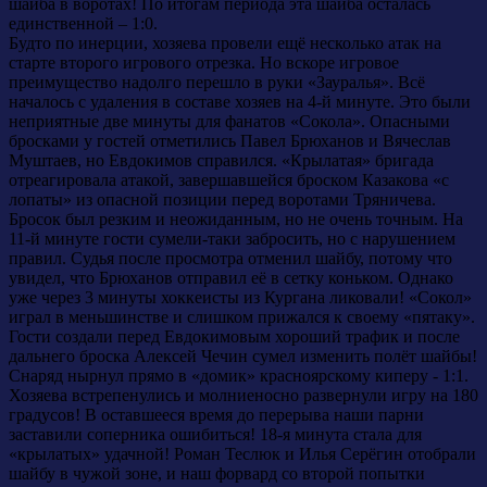
шайба в воротах! По итогам периода эта шайба осталась
единственной – 1:0.
Будто по инерции, хозяева провели ещё несколько атак на
старте второго игрового отрезка. Но вскоре игровое
преимущество надолго перешло в руки «Зауралья». Всё
началось с удаления в составе хозяев на 4-й минуте. Это были
неприятные две минуты для фанатов «Сокола». Опасными
бросками у гостей отметились Павел Брюханов и Вячеслав
Муштаев, но Евдокимов справился. «Крылатая» бригада
отреагировала атакой, завершавшейся броском Казакова «с
лопаты» из опасной позиции перед воротами Тряничева.
Бросок был резким и неожиданным, но не очень точным. На
11-й минуте гости сумели-таки забросить, но с нарушением
правил. Судья после просмотра отменил шайбу, потому что
увидел, что Брюханов отправил её в сетку коньком. Однако
уже через 3 минуты хоккеисты из Кургана ликовали! «Сокол»
играл в меньшинстве и слишком прижался к своему «пятаку».
Гости создали перед Евдокимовым хороший трафик и после
дальнего броска Алексей Чечин сумел изменить полёт шайбы!
Снаряд нырнул прямо в «домик» красноярскому киперу - 1:1.
Хозяева встрепенулись и молниеносно развернули игру на 180
градусов! В оставшееся время до перерыва наши парни
заставили соперника ошибиться! 18-я минута стала для
«крылатых» удачной! Роман Теслюк и Илья Серёгин отобрали
шайбу в чужой зоне, и наш форвард со второй попытки