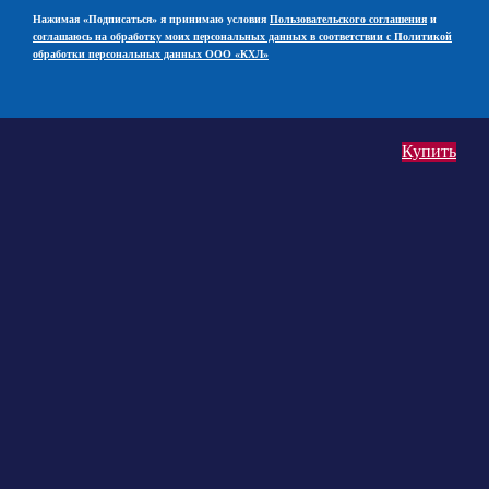
Нажимая «Подписаться» я принимаю условия
Пользовательского соглашения
и
соглашаюсь на обработку моих персональных данных в соответствии с Политикой
обработки персональных данных ООО «КХЛ»
Купить