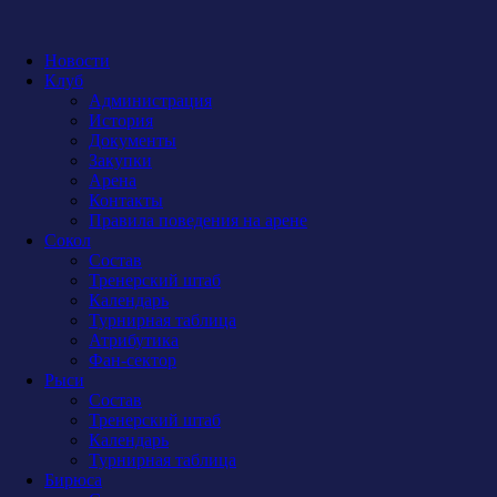
Новости
Клуб
Администрация
История
Документы
Закупки
Арена
Контакты
Правила поведения на арене
Сокол
Состав
Тренерский штаб
Календарь
Турнирная таблица
Атрибутика
Фан-сектор
Рыси
Состав
Тренерский штаб
Календарь
Турнирная таблица
Бирюса