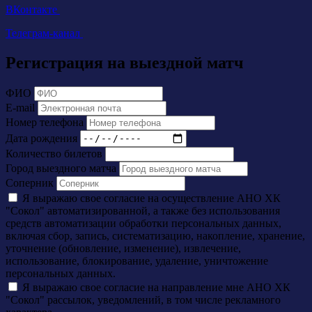
ВКонтакте
Телеграм-канал
Регистрация на выездной матч
ФИО
E-mail
Номер телефона
Дата рождения
Количество билетов
Город выездного матча
Соперник
Я выражаю свое согласие на осуществление АНО ХК
"Сокол" автоматизированной, а также без использования
средств автоматизации обработки персональных данных,
включая сбор, запись, систематизацию, накопление, хранение,
уточнение (обновление, изменение), извлечение,
использование, блокирование, удаление, уничтожение
персональных данных.
Я выражаю свое согласие на направление мне АНО ХК
"Сокол" рассылок, уведомлений, в том числе рекламного