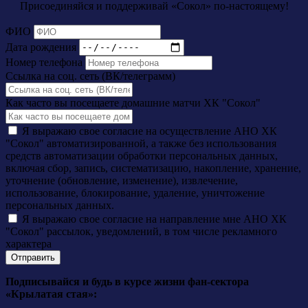
Присоединяйся и поддерживай «Сокол» по-настоящему!
ФИО
Дата рождения
Номер телефона
Ссылка на соц. сеть (ВК/телеграмм)
Как часто вы посещаете домашние матчи ХК "Сокол"
Я выражаю свое согласие на осуществление АНО ХК
"Сокол" автоматизированной, а также без использования
средств автоматизации обработки персональных данных,
включая сбор, запись, систематизацию, накопление, хранение,
уточнение (обновление, изменение), извлечение,
использование, блокирование, удаление, уничтожение
персональных данных.
Я выражаю свое согласие на направление мне АНО ХК
"Сокол" рассылок, уведомлений, в том числе рекламного
характера
Отправить
Подписывайся и будь в курсе жизни фан-сектора
«Крылатая стая»: